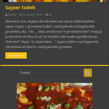
Sajoer lodeh
Sjoerd
25 oktober 2013
45
Allereerst, voor degene die wil weten wat sajoer lodeh betekent:
sajoer (sayur) = groente(n) lodeh = zachtgekookt Zachtgekookte
groente(n), dus. “Uh…, okee, en wat voor ‘n groente(n) dan?” vraag jij
je misschien af. Nou, ik zal ‘t je vertellen: dat maakt eigenlijk niet uit.
“Echt niet?” Nope. “O, dawissiknie…” Sajoer lodeh is een bijgerecht
dat bestaat uit diverse, zachtgekookte groenten …
Lees verder »