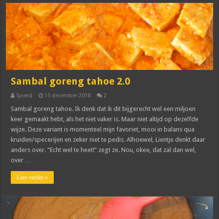
Sambal goreng tahoe 2.0
Sjoerd
15 december 2018
2
Sambal goreng tahoe. Ik denk dat ik dit bijgerecht wel een miljoen
keer gemaakt hebt, als het niet vaker is. Maar niet altijd op dezelfde
wijze. Deze variant is momenteel mijn favoriet, mooi in balans qua
kruiden/specerijen en zeker niet te pedis. Alhoewel, Lientje denkt daar
anders over. “Echt wel te heet!” zegt ze. Nou, okee, dat zal dan wel,
over …
Lees verder »