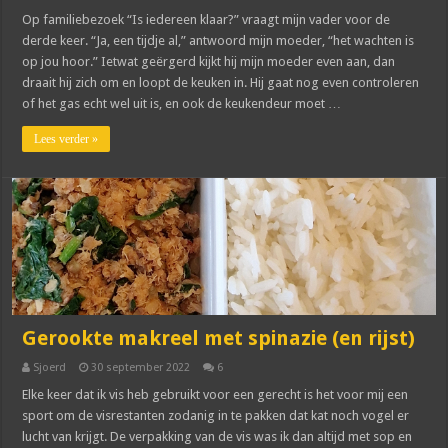
Op familiebezoek “Is iedereen klaar?” vraagt mijn vader voor de
derde keer. “Ja, een tijdje al,” antwoord mijn moeder, “het wachten is
op jou hoor.” Ietwat geërgerd kijkt hij mijn moeder even aan, dan
draait hij zich om en loopt de keuken in. Hij gaat nog even controleren
of het gas echt wel uit is, en ook de keukendeur moet …
Lees verder »
Gerookte makreel met spinazie (en rijst)
Sjoerd
30 september 2022
6
Elke keer dat ik vis heb gebruikt voor een gerecht is het voor mij een
sport om de visrestanten zodanig in te pakken dat kat noch vogel er
lucht van krijgt. De verpakking van de vis was ik dan altijd met sop en