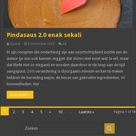
Pindasaus 2.0 enak sekali
Sjoerd
8 december 2018
28
Er zijn recepten die onderhevig zijn aan voortschrijdend inzicht van de
auteur (je zou ook kunnen zeggen dat slomo niet weet wat ‘ie wil, maar
dat klinkt niet zo elegant) en worden daardoor in de loop van de tijd
aangepast. Zo’n verandering is doorgaans miniem en kan te maken
hebben de bereidingswijze, de keuze van gebruikte ingrediënten, of
hoeveelheden. Het …
Lees verder »
1
2
3
4
5
»
10
...
Laatste »
Pagina 1 of 18