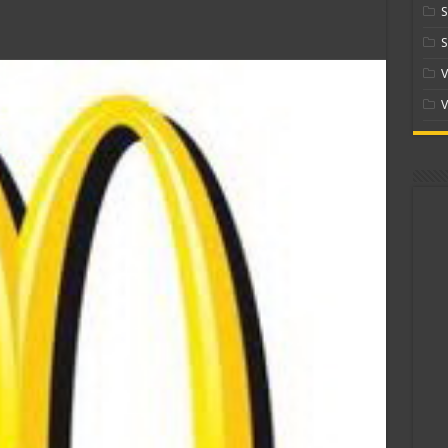
S
S
V
V