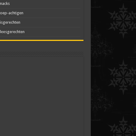
nacks
oep-achtigen
isgerechten
leesgerechten