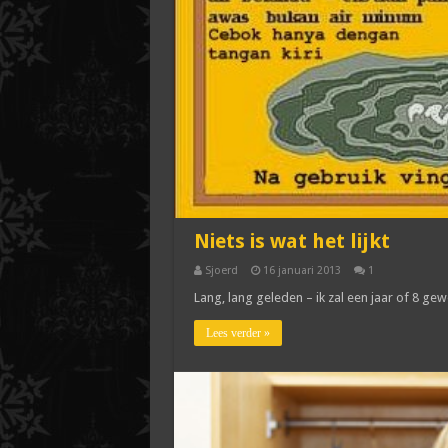
Niets is wat het lijkt
Sjoerd
16 januari 2013
1
Lang, lang geleden – ik zal een jaar of 8 gew
Lees verder »