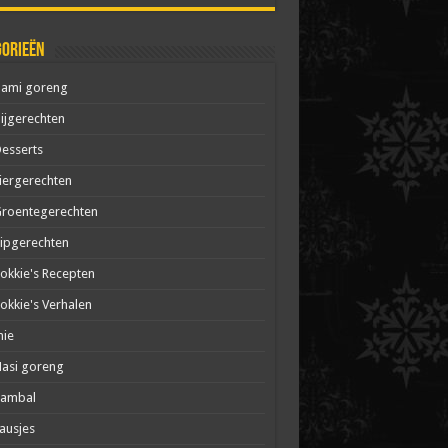
gorieën
Bami goreng
ijgerechten
esserts
iergerechten
roentegerechten
ipgerechten
okkie's Recepten
okkie's Verhalen
mie
asi goreng
Sambal
ausjes