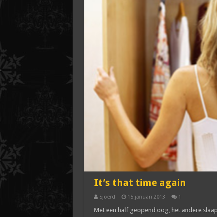
It’s that time again
Sjoerd
15 januari 2013
1
Met een half geopend oog, het andere slaapt 