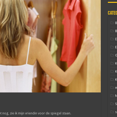
Cate
B
D
E
G
K
K
K
N
s
nog, zie ik mijn vriendin voor de spiegel staan.