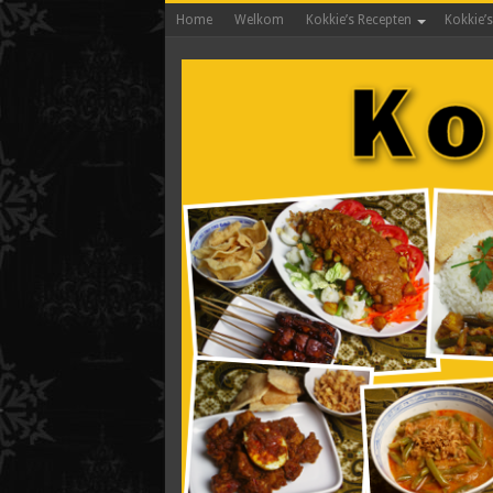
Home
Welkom
Kokkie’s Recepten
Kokkie’