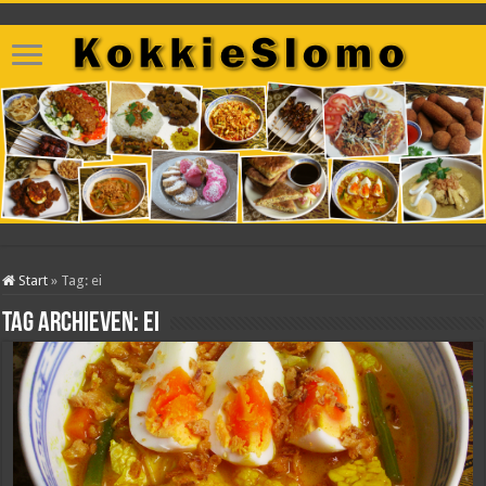
Start
»
Tag:
ei
Tag archieven:
ei