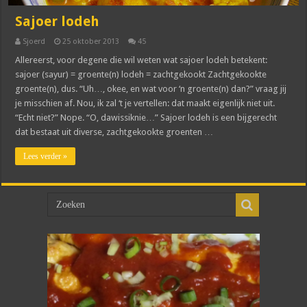
Sajoer lodeh
Sjoerd
25 oktober 2013
45
Allereerst, voor degene die wil weten wat sajoer lodeh betekent:
sajoer (sayur) = groente(n) lodeh = zachtgekookt Zachtgekookte
groente(n), dus. “Uh…, okee, en wat voor ‘n groente(n) dan?” vraag jij
je misschien af. Nou, ik zal ‘t je vertellen: dat maakt eigenlijk niet uit.
“Echt niet?” Nope. “O, dawissiknie…” Sajoer lodeh is een bijgerecht
dat bestaat uit diverse, zachtgekookte groenten …
Lees verder »