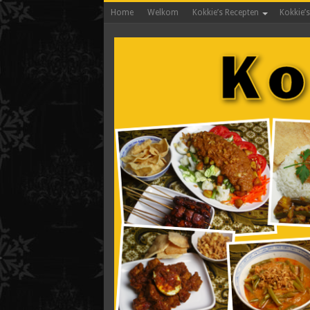
Home
Welkom
Kokkie’s Recepten
Kokkie’