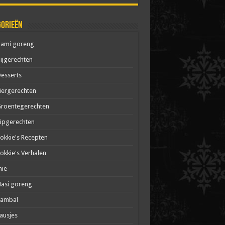
gorieën
Bami goreng
ijgerechten
esserts
iergerechten
roentegerechten
ipgerechten
okkie's Recepten
okkie's Verhalen
mie
asi goreng
Sambal
ausjes