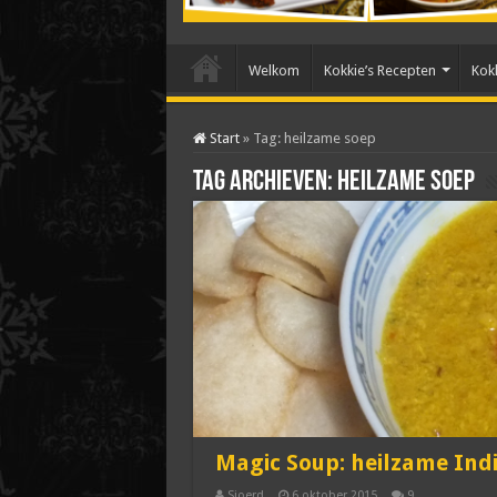
Welkom
Kokkie’s Recepten
Kokk
Start
»
Tag:
heilzame soep
Tag archieven:
heilzame soep
Magic Soup: heilzame Ind
Sjoerd
6 oktober 2015
9