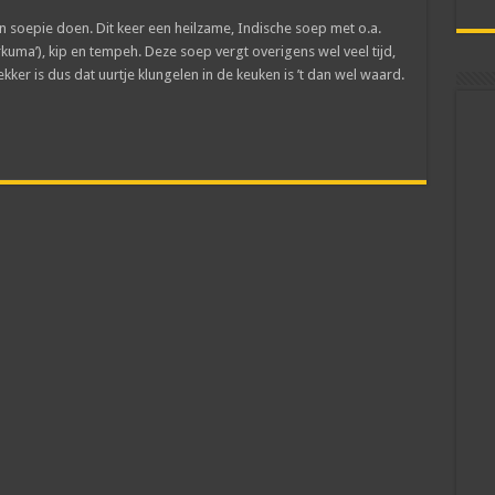
n soepie doen. Dit keer een heilzame, Indische soep met o.a.
rkuma’), kip en tempeh. Deze soep vergt overigens wel veel tijd,
lekker is dus dat uurtje klungelen in de keuken is ’t dan wel waard.