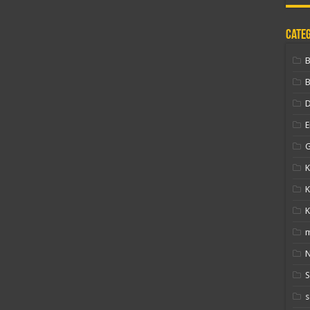
Cate
B
D
E
G
K
K
K
N
s