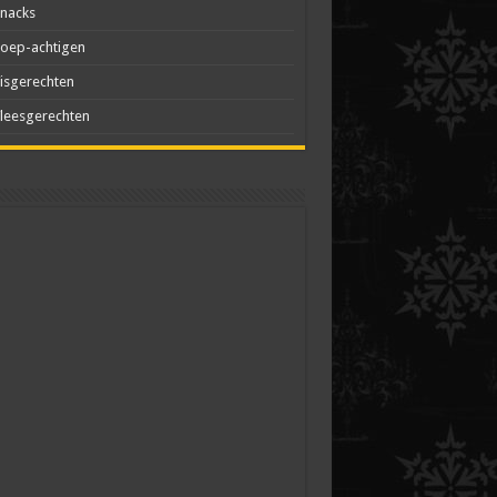
nacks
oep-achtigen
isgerechten
leesgerechten