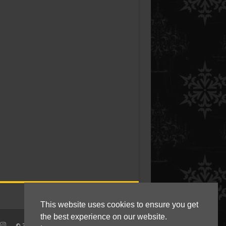
This website uses cookies to ensure you get
the best experience on our website.
© 2010 - 2021 Kokkie Slomo - Indische recepten