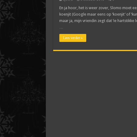
En ja hoor, het is weer zover, Slomo moet ee
koenjit (Google maar eens op ‘koenjit’ of ‘ku
maar ja, mijn vriendin zegt dat ‘ie hartstikke 
…
Lees verder »