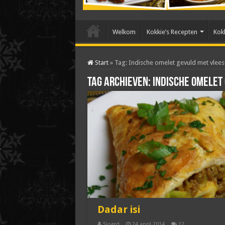
Welkom
Kokkie’s Recepten
Kokk
Start
»
Tag:
Indische omelet gevuld met vlees
Tag archieven:
Indische omelet
Dadar isi
Sjoerd
24 april 2014
12