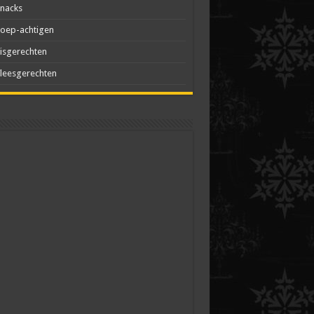
nacks
oep-achtigen
isgerechten
leesgerechten