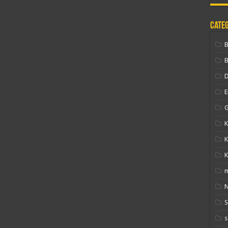
Cate
B
D
E
G
K
K
K
N
s