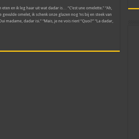
h eten en ik leg haar uit wat dadar is… “C’est une omelette.” “Ah,
de gevulde omelet, ik schenk onze glazen nog ‘ns bij en steek van
“Oui madame, dadar isi.” “Mais, je ne vois rien! “Quoi?” “La dadar,