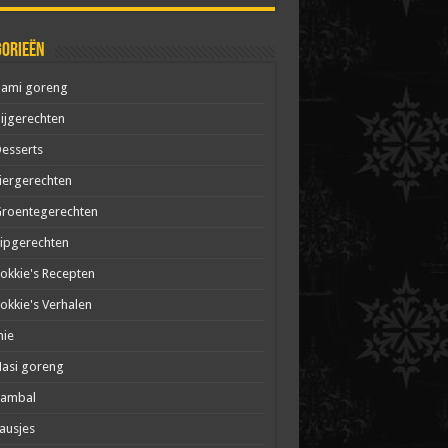
gorieën
Bami goreng
ijgerechten
esserts
iergerechten
roentegerechten
ipgerechten
okkie's Recepten
okkie's Verhalen
mie
asi goreng
Sambal
ausjes