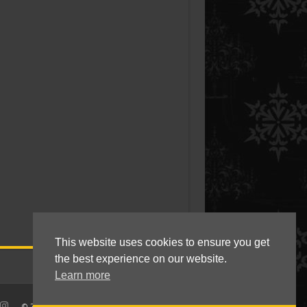
This website uses cookies to ensure you get
the best experience on our website.
Learn more
© 2010 - 2021 Kokkie Slomo - Indische recepten