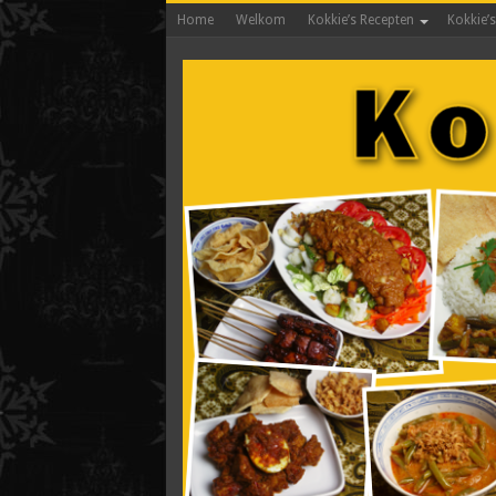
Home
Welkom
Kokkie’s Recepten
Kokkie’