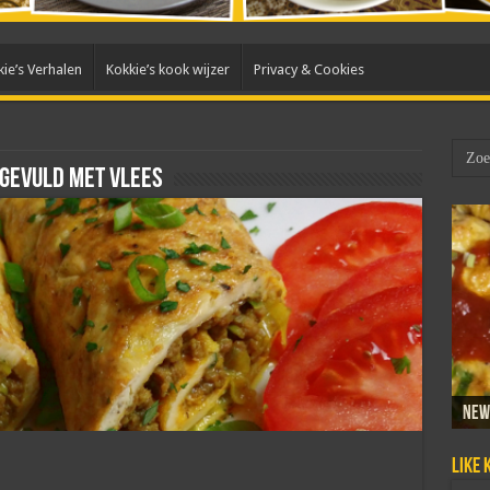
ie’s Verhalen
Kokkie’s kook wijzer
Privacy & Cookies
 gevuld met vlees
New
Sam
Dada
Mar
Taho
Like 