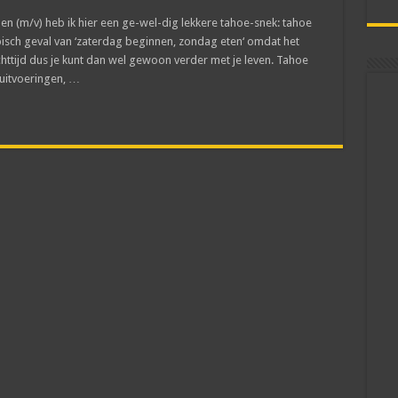
den (m/v) heb ik hier een ge-wel-dig lekkere tahoe-snek: tahoe
pisch geval van ‘zaterdag beginnen, zondag eten‘ omdat het
achttijd dus je kunt dan wel gewoon verder met je leven. Tahoe
 uitvoeringen, …