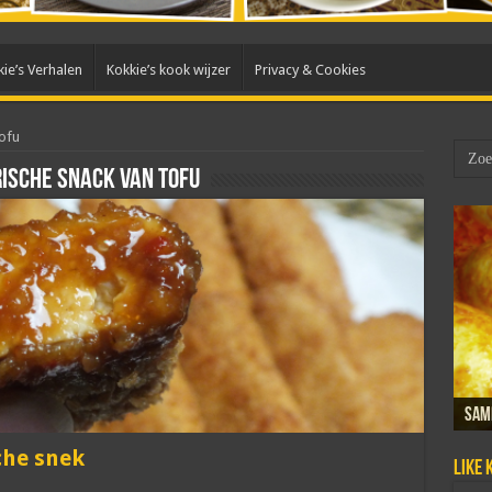
ie’s Verhalen
Kokkie’s kook wijzer
Privacy & Cookies
ofu
rische snack van tofu
New
Sam
Dada
Mar
Taho
che snek
Like 