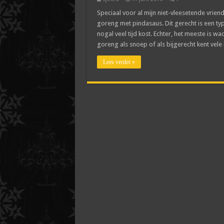
Speciaal voor al mijn niet-vleesetende vrien
goreng met pindasaus. Dit gerecht is een ty
nogal veel tijd kost. Echter, het meeste is w
goreng als snoep of als bijgerecht kent vele
Lees verder »