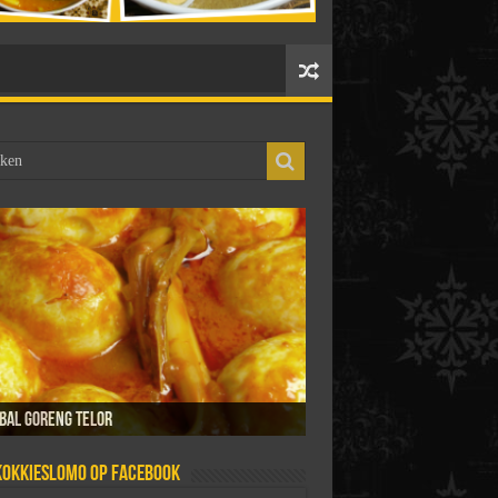
 Yong Hai
bal goreng telor
r isi
tabak telor
e telor
Kokkieslomo op Facebook