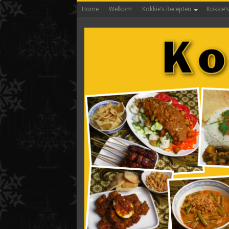
Home
Welkom
Kokkie’s Recepten
Kokkie’