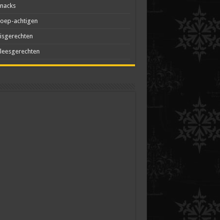
nacks
oep-achtigen
isgerechten
leesgerechten