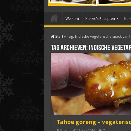
Welkom
Kokkie’s Recepten
Kokk
Start
»
Tag:
Indische vegetarische snack van t
Tag archieven:
Indische vegeta
Tahoe goreng – vegateris
Sjoerd
11 juni 2016
7