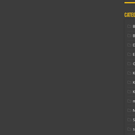
Cate
B
D
E
G
K
K
K
N
s