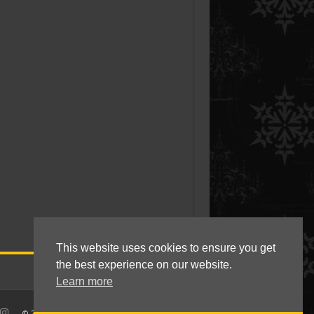
This website uses cookies to ensure you get
the best experience on our website.
Learn more
© 2010 - 2021 Kokkie Slomo - Indische recepten