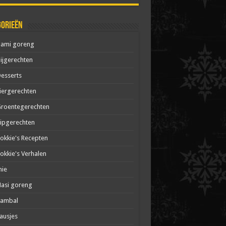
gorieën
Bami goreng
ijgerechten
esserts
iergerechten
roentegerechten
ipgerechten
okkie's Recepten
okkie's Verhalen
mie
asi goreng
Sambal
ausjes