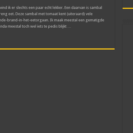
ind ik er slechts een paar echt lekker. Een daarvan is sambal
reng eet. Deze sambal met tomaat kent (uiteraard) vele
aande-brand-in-het-eetorgaan. Ik maak meestal een gematigde
da meestal toch wel iets te pedis blijkt …