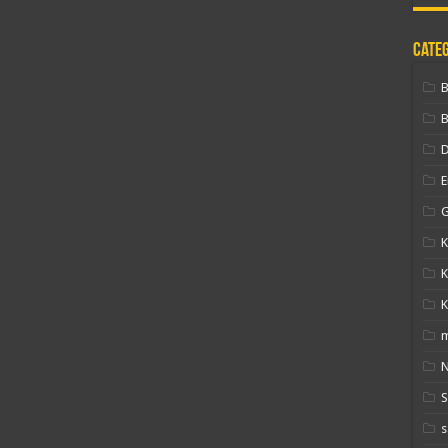
Cate
B
D
E
G
K
K
K
N
s