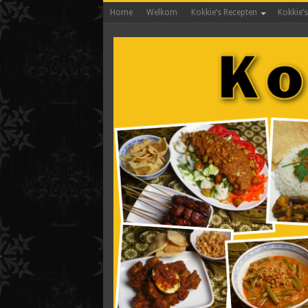
Home
Welkom
Kokkie’s Recepten
Kokkie’