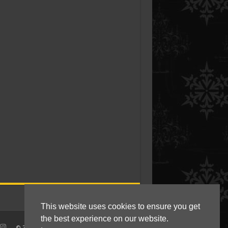
This website uses cookies to ensure you get
the best experience on our website.
© 2010 - 2021 Kokkie Slomo - Indische recepten