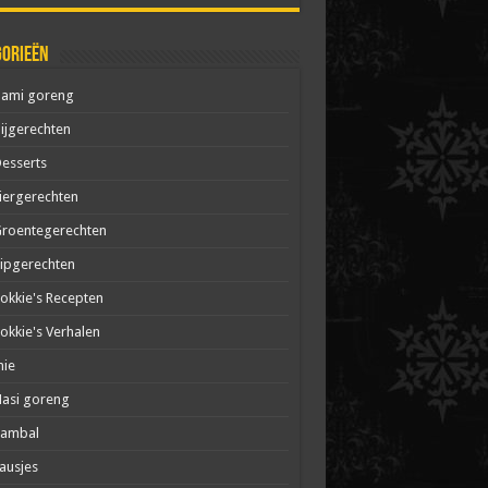
gorieën
Bami goreng
ijgerechten
esserts
iergerechten
roentegerechten
ipgerechten
okkie's Recepten
okkie's Verhalen
mie
asi goreng
Sambal
ausjes