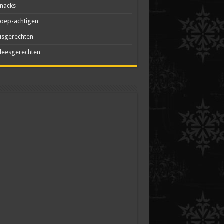
nacks
oep-achtigen
isgerechten
leesgerechten