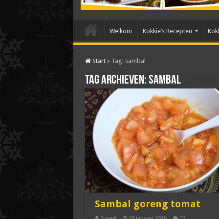
Welkom
Kokkie’s Recepten
Kokk
Start
»
Tag:
sambal
Tag archieven:
sambal
Sambal goreng tomat
Sjoerd
18 januari 2016
22