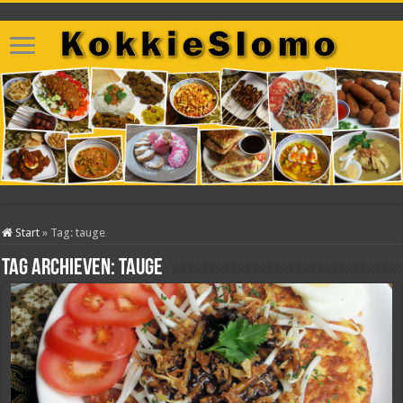
Start
»
Tag:
tauge
Tag archieven:
tauge