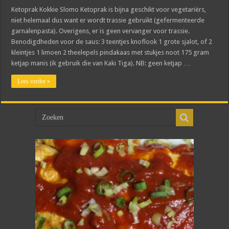
Ketoprak Kokkie Slomo Ketoprak is bijna geschikt voor vegetariërs,
niet helemaal dus want er wordt trassie gebruikt (gefermenteerde
garnalenpasta). Overigens, er is geen vervanger voor trassie.
Benodigdheden voor de saus: 3 teentjes knoflook 1 grote sjalot, of 2
kleintjes 1 limoen 2 theelepels pindakaas met stukjes noot 175 gram
ketjap manis (ik gebruik die van Kaki Tiga). NB: geen ketjap …
Lees verder »