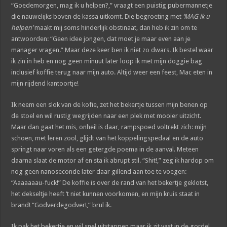
“Goedemorgen, mag ik u helpen?,” vraagt een puistig pubermannetje
die nauwelijks boven de kassa uitkomt. Die begroeting met
‘MAG ik u
helpen’
maakt mij soms hinderlijk obstinaat, dan heb ik zin om te
antwoorden: “Geen idee jongen, dat moet je maar even aan je
manager vragen.” Maar deze keer ben ik niet zo dwars. Ik bestel waar
ik zin in heb en nog geen minuut later loop ik met mijn doggie bag
inclusief koffie terug naar mijn auto. Altijd weer een feest, Mac eten in
mijn rijdend kantoortje!
Ik neem een slok van de kofie, zet het bekertje tussen mijn benen op
de stoel en wil rustig wegrijden naar een plek met mooier uitzicht.
Maar dan gaat het mis, onheil is daar, rampspoed voltrekt zich: mijn
schoen, met leren zool, glijdt van het koppelingspedaal en de auto
springt naar voren als een getergde poema in de aanval. Meteen
daarna slaat de motor af en sta ik abrupt stil. “Shit!,” zeg ik hardop om
nog geen nanoseconde later daar gillend aan toe te voegen:
“Aaaaaaau-fuck!” De koffie is over de rand van het bekertje geklotst,
het dekseltje heeft ‘t niet kunnen voorkomen, en mijn kruis staat in
brand! “Godverdegodver!,” brul ik.
Ik pak het bekertje en wil snel uitstappen maar ik zit vast in de gordel.