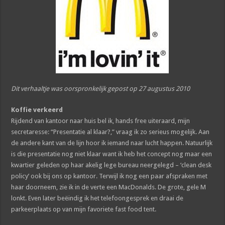
Dit verhaaltje was oorspronkelijk gepost op 27 augustus 2010
Koffie verkeerd
Rijdend van kantoor naar huis bel ik, hands free uiteraard, mijn
secretaresse: “Presentatie al klaar?,” vraag ik zo serieus mogelijk. Aan
de andere kant van de lijn hoor ik iemand naar lucht happen. Natuurlijk
is die presentatie nog niet klaar want ik heb het concept nog maar een
kwartier geleden op haar akelig lege bureau neergelegd – ‘clean desk
policy’ ook bij ons op kantoor. Terwijl ik nog een paar afspraken met
haar doorneem, zie ik in de verte een MacDonalds. De grote, gele M
lonkt. Even later beëindig ik het telefoongesprek en draai de
parkeerplaats op van mijn favoriete fast food tent.