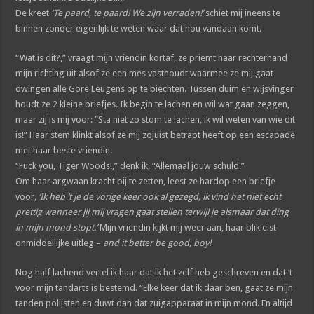
De kreet
‘Te paard, te paard! We zijn verraden!’
schiet mij ineens te
binnen zonder eigenlijk te weten waar dat nou vandaan komt.
“Wat is dit?,” vraagt mijn vriendin kortaf, ze priemt haar rechterhand
mijn richting uit alsof ze een mes vasthoudt waarmee ze mij gaat
dwingen alle Gore Leugens op te biechten. Tussen duim en wijsvinger
houdt ze 2 kleine briefjes. Ik begin te lachen en wil wat gaan zeggen,
maar zij is mij voor: “Sta niet zo stom te lachen, ik wil weten van wie dit
is!” Haar stem klinkt alsof ze mij zojuist betrapt heeft op een escapade
met haar beste vriendin.
“Fuck you, Tiger Woods!,” denk ik, “Allemaal jouw schuld.”
Om haar argwaan kracht bij te zetten, leest ze hardop een briefje
voor,
‘Ik heb ‘t je de vorige keer ook al gezegd, ik vind het niet echt
prettig wanneer jij mij vragen gaat stellen terwijl je alsmaar dat ding
in mijn mond stopt.’
Mijn vriendin kijkt mij weer aan, haar blik eist
onmiddellijke uitleg –
and it better be good, boy!
Nog half lachend vertel ik haar dat ik het zelf heb geschreven en dat ‘t
voor mijn tandarts is bestemd. “Elke keer dat ik daar ben, gaat ze mijn
tanden polijsten en duwt dan dat zuigapparaat in mijn mond. En altijd