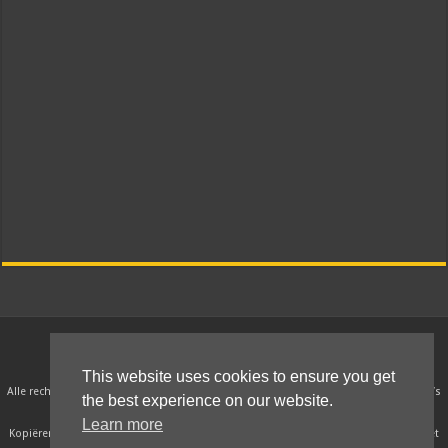
© 2010 - 2021 Kokkie Slomo - Indische recepten
This website uses cookies to ensure you get
Alle rechten van intellectueel eigendom betreffende deze recepten, teksten en foto’s
the best experience on our website.
liggen bij Kokkieslomo.nl.
Learn more
Kopiëren, verspreiden en ander gebruik van deze recepten, teksten en foto’s is niet