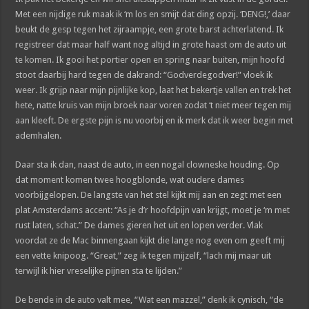
Met een nijdige ruk maak ik ‘m los en smijt dat ding opzij. ‘DENG!,’ daar
beukt de gesp tegen het zijraampje, een grote barst achterlatend. Ik
registreer dat maar half want nog altijd in grote haast om de auto uit
te komen. Ik gooi het portier open en spring naar buiten, mijn hoofd
stoot daarbij hard tegen de dakrand: “Godverdegodver!” vloek ik
weer. Ik grijp naar mijn pijnlijke kop, laat het bekertje vallen en trek het
hete, natte kruis van mijn broek naar voren zodat ‘t niet meer tegen mij
aan kleeft. De ergste pijn is nu voorbij en ik merk dat ik weer begin met
ademhalen.
Daar sta ik dan, naast de auto, in een nogal clowneske houding. Op
dat moment komen twee hoogblonde, wat oudere dames
voorbijgelopen. De langste van het stel kijkt mij aan en zegt met een
plat Amsterdams accent: “As je d’r hoofdpijn van krijgt, moet je ‘m met
rust laten, schat.” De dames gieren het uit en lopen verder. Vlak
voordat ze de Mac binnengaan kijkt die lange nog even om geeft mij
een vette knipoog. “Great,” zeg ik tegen mijzelf, “lach mij maar uit
terwijl ik hier vreselijke pijnen sta te lijden.”
De bende in de auto valt mee, “Wat een mazzel,” denk ik cynisch, “de