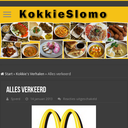
Start
»
Kokkie's Verhalen
»
Alles verkeerd
Alles verkeerd
voor
Sjoerd
14 januari 2013
Reacties uitgeschakeld
Alles
verkeerd