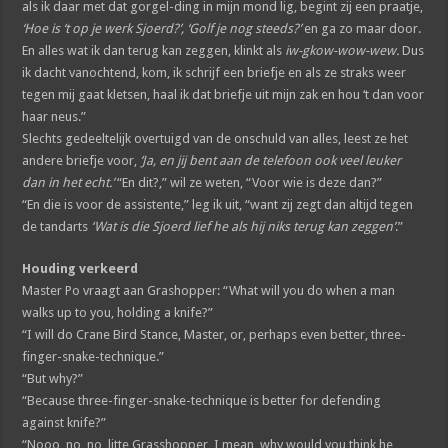
als ik daar met dat gorgel-ding in mijn mond lig, begint zij een praatje,
‘Hoe is ‘t op je werk Sjoerd?’, ‘Golf je nog steeds?’
en ga zo maar door.
En alles wat ik dan terug kan zeggen, klinkt als
iw-gkow-wow-wew.
Dus
ik dacht vanochtend, kom, ik schrijf een briefje en als ze straks weer
tegen mij gaat kletsen, haal ik dat briefje uit mijn zak en hou ‘t dan voor
haar neus.”
Slechts gedeeltelijk overtuigd van de onschuld van alles, leest ze het
andere briefje voor,
‘Ja, en jij bent aan de telefoon ook veel leuker
dan in het echt.’
“En dit?,” wil ze weten, “Voor wie is deze dan?”
“En die is voor de assistente,” leg ik uit, “want zij zegt dan altijd tegen
de tandarts
‘Wat is die Sjoerd lief he als hij niks terug kan zeggen’
.”
Houding verkeerd
Master Po vraagt aan Grashopper: “What will you do when a man
walks up to you, holding a knife?”
“I will do Crane Bird Stance, Master, or, perhaps even better, three-
finger-snake-technique.”
“But why?”
“Because three-finger-snake-technique is better for defending
against knife?”
“Nooo, no, no, litte Grasshopper, I mean, why would you think he