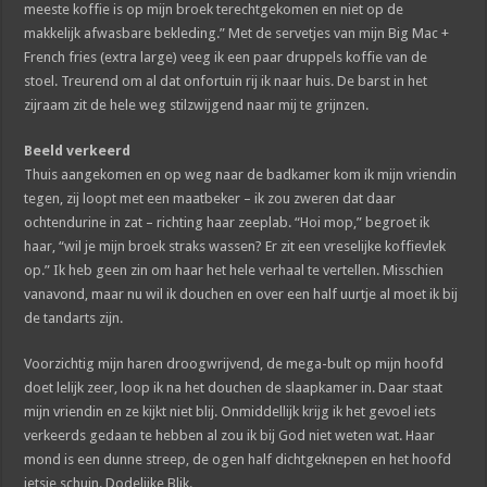
meeste koffie is op mijn broek terechtgekomen en niet op de
makkelijk afwasbare bekleding.” Met de servetjes van mijn Big Mac +
French fries (extra large) veeg ik een paar druppels koffie van de
stoel. Treurend om al dat onfortuin rij ik naar huis. De barst in het
zijraam zit de hele weg stilzwijgend naar mij te grijnzen.
Beeld verkeerd
Thuis aangekomen en op weg naar de badkamer kom ik mijn vriendin
tegen, zij loopt met een maatbeker – ik zou zweren dat daar
ochtendurine in zat – richting haar zeeplab. “Hoi mop,” begroet ik
haar, “wil je mijn broek straks wassen? Er zit een vreselijke koffievlek
op.” Ik heb geen zin om haar het hele verhaal te vertellen. Misschien
vanavond, maar nu wil ik douchen en over een half uurtje al moet ik bij
de tandarts zijn.
Voorzichtig mijn haren droogwrijvend, de mega-bult op mijn hoofd
doet lelijk zeer, loop ik na het douchen de slaapkamer in. Daar staat
mijn vriendin en ze kijkt niet blij. Onmiddellijk krijg ik het gevoel iets
verkeerds gedaan te hebben al zou ik bij God niet weten wat. Haar
mond is een dunne streep, de ogen half dichtgeknepen en het hoofd
ietsje schuin. Dodelijke Blik.