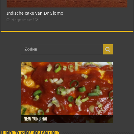
Indische cake van Dr Slomo
14 september 2021
New Yong Hai
Sambal goreng telor
Dadar isi
Martabak telor
Tahoe telor
Like Kokkieslomo op Facebook