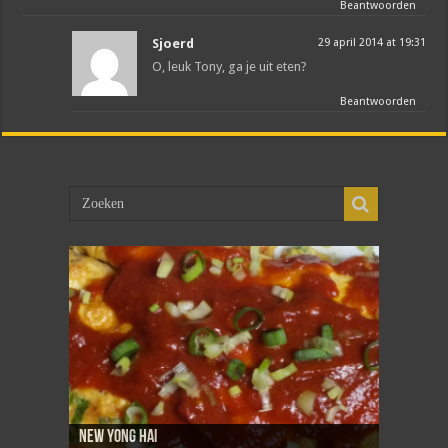
Beantwoorden
Sjoerd
29 april 2014 at 19:31
O, leuk Tony, ga je uit eten?
Beantwoorden
New Yong Hai
Sambal goreng telor
Dadar isi
Martabak telor
Tahoe telor