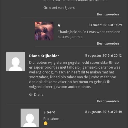
Grrrroet van Sjoerd
Beantwoorden
A
23 maart 2016 at 14:29
Thanks,helder. En t was weer eens een
succes! Jammie
Beantwoorden
Diana Krijbolder
8 augustus 2015 at 20:12
Dit hebben wij gisteren gegeten echt superlekker!!! heb
er sajoer boontjes met tahoe bij gemaakt, de tahoe was
wel erg droog, misschien heeft dit te maken met het
soort tahoe, ik had bio tahoe van de jumbo maar hoe
dan ook dit komt vaker op het menu en gebruik ik
volgende keer gewoon andere tahoe.
Gr Diana.
Beantwoorden
Sjoerd
8 augustus 2015 at 21:40
Bio tahoe…