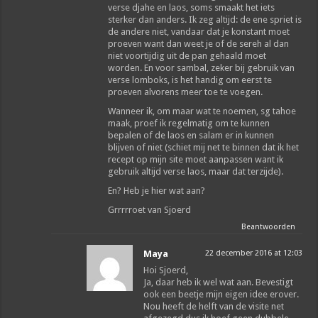
verse djahe en laos, soms smaakt het iets
sterker dan anders. Ik zeg altijd: de ene spriet is
de andere niet, vandaar dat je konstant moet
proeven want dan weet je of de sereh al dan
niet voortijdig uit de pan gehaald moet
worden. En voor sambal, zeker bij gebruik van
verse lomboks, is het handig om eerst te
proeven alvorens meer toe te voegen.
Wanneer ik, om maar wat te noemen, sg tahoe
maak, proef ik regelmatig om te kunnen
bepalen of de laos en salam er in kunnen
blijven of niet (schiet mij net te binnen dat ik het
recept op mijn site moet aanpassen want ik
gebruik altijd verse laos, maar dat terzijde).
En? Heb je hier wat aan?
Grrrrroet van Sjoerd
Beantwoorden
Maya
22 december 2016 at 12:03
Hoi Sjoerd,
Ja, daar heb ik wel wat aan. Bevestigt
ook een beetje mijn eigen idee erover.
Nou heeft de helft van de visite net