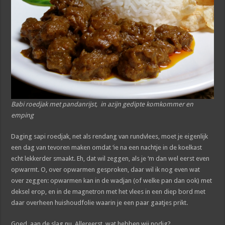
Babi roedjak met pandanrijst, in azijn gedipte komkommer en
emping
Daging sapi roedjak, net als rendang van rundvlees, moet je eigenlijk
een dag van tevoren maken omdat ‘ie na een nachtje in de koelkast
echt lekkerder smaakt. Eh, dat wil zeggen, als je ‘m dan wel eerst even
opwarmt. O, over opwarmen gesproken, daar wil ik nog even wat
over zeggen: opwarmen kan in de wadjan (of welke pan dan ook) met
deksel erop, en in de magnetron met het vlees in een diep bord met
daar overheen huishoudfolie waarin je een paar gaatjes prikt.
Goed, aan de slag nu. Allereerst, wat hebben wij nodig?