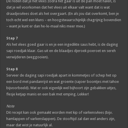
De reden dat je het vlees zodra het gaar is uit de pan moet halen, is
dat je wil voorkomen dat het vlees uit elkaar valt want dat is wat
draadjesvlees doet als het overgaart. (En als jou dat overkomt, ben je
toch echt wel een kluns – en hoogstwaarschijnlijk chagrijnig bovendien
– want je kunt er dan he-le-maal niks meer mee.)
Stap 7
Als het vlees goed gaar is en je een ingedikte saus hebt, is de daging
sapi roedjak klaar. Gas uit en de blaadjes djeroek poeroet en sereh
verwijderen (weggooien).
Stap 8
Serveer de daging sapi roedjak apart in kommetjes of schep het op
een bord met pandanrijst en wat groente (sajoer boontjes met tahoe
bijvoorbeeld). Wat er ook eigenlijk wel bijhoort zijn gebakken uitjes,
flesje ketjap manis en een bak met emping. Lekker!
Note
Dit recept kan ook gemaakt worden met kip of varkensvlees (bijv.
hamlappen of varkenslappen). De stooftijd zal dan wel anders zijn,
maar dat wist je natuurlijk al.