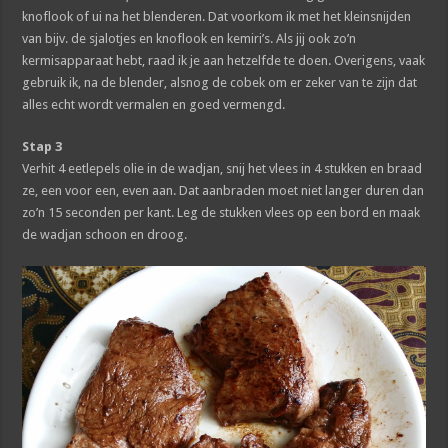
knoflook of ui na het blenderen. Dat voorkom ik met het kleinsnijden
van bijv. de sjalotjes en knoflook en kemiri’s. Als jij ook zo’n
kermisapparaat hebt, raad ik je aan hetzelfde te doen. Overigens, vaak
gebruik ik, na de blender, alsnog de cobek om er zeker van te zijn dat
alles echt wordt vermalen en goed vermengd.
Stap 3
Verhit 4 eetlepels olie in de wadjan, snij het vlees in 4 stukken en braad
ze, een voor een, even aan. Dat aanbraden moet niet langer duren dan
zo’n 15 seconden per kant. Leg de stukken vlees op een bord en maak
de wadjan schoon en droog.