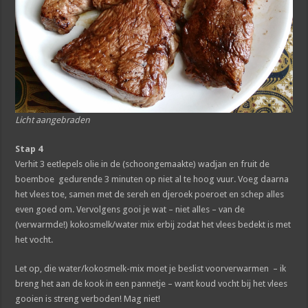
Licht aangebraden
Stap 4
Verhit 3 eetlepels olie in de (schoongemaakte) wadjan en fruit de
boemboe gedurende 3 minuten op niet al te hoog vuur. Voeg daarna
het vlees toe, samen met de sereh en djeroek poeroet en schep alles
even goed om. Vervolgens gooi je wat – niet alles – van de
(verwarmde!) kokosmelk/water mix erbij zodat het vlees bedekt is met
het vocht.
Let op, die water/kokosmelk-mix moet je beslist voorverwarmen – ik
breng het aan de kook in een pannetje – want koud vocht bij het vlees
gooien is streng verboden! Mag niet!