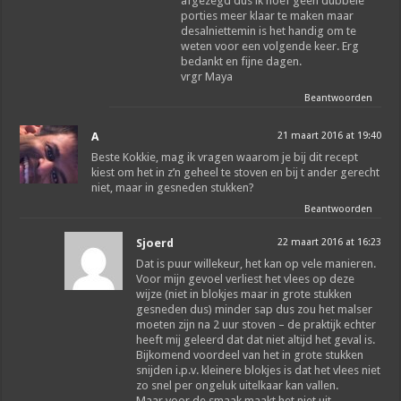
afgezegd dus ik hoef geen dubbele
porties meer klaar te maken maar
desalniettemin is het handig om te
weten voor een volgende keer. Erg
bedankt en fijne dagen.
vrgr Maya
Beantwoorden
A
21 maart 2016 at 19:40
Beste Kokkie, mag ik vragen waarom je bij dit recept
kiest om het in z’n geheel te stoven en bij t ander gerecht
niet, maar in gesneden stukken?
Beantwoorden
Sjoerd
22 maart 2016 at 16:23
Dat is puur willekeur, het kan op vele manieren.
Voor mijn gevoel verliest het vlees op deze
wijze (niet in blokjes maar in grote stukken
gesneden dus) minder sap dus zou het malser
moeten zijn na 2 uur stoven – de praktijk echter
heeft mij geleerd dat dat niet altijd het geval is.
Bijkomend voordeel van het in grote stukken
snijden i.p.v. kleinere blokjes is dat het vlees niet
zo snel per ongeluk uitelkaar kan vallen.
Maar voor de smaak maakt het niet uit.