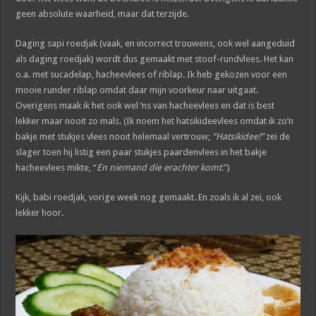
geen absolute waarheid, maar dat terzijde.
Daging sapi roedjak (vaak, en incorrect trouwens, ook wel aangeduid
als daging roedjak) wordt dus gemaakt met stoof-rundvlees. Het kan
o.a. met sucadelap, hacheevlees of riblap. Ik heb gekozen voor een
mooie runder riblap omdat daar mijn voorkeur naar uitgaat.
Overigens maak ik het ook wel ‘ns van hacheevlees en dat is best
lekker maar nooit zo mals. (Ik noem het hatsikideevlees omdat ik zo’n
bakje met stukjes vlees nooit helemaal vertrouw;
“Hatsikidee!”
zei de
slager toen hij listig een paar stukjes paardenvlees in het bakje
hacheevlees mikte, “
En niemand die erachter komt
.”)
Kijk, babi roedjak, vorige week nog gemaakt. En zoals ik al zei, ook
lekker hoor.