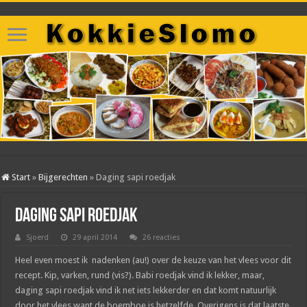
Start
»
Bijgerechten
»
Daging sapi roedjak
Daging sapi roedjak
Sjoerd
29 april 2014
26 reacties
Heel even moest ik nadenken (au!) over de keuze van het vlees voor dit
recept. Kip, varken, rund (vis?). Babi roedjak vind ik lekker, maar,
daging sapi roedjak vind ik net iets lekkerder en dat komt natuurlijk
door het vlees want de boemboe is hetzelfde. Overigens is dat laatste