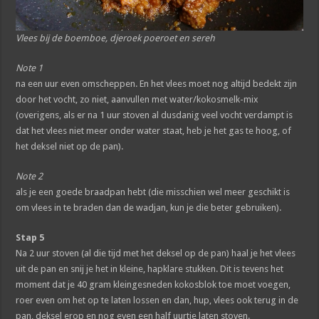
Vlees bij de boemboe, djeroek poeroet en sereh
Note 1
na een uur even omscheppen. En het vlees moet nog altijd bedekt zijn
door het vocht, zo niet, aanvullen met water/kokosmelk-mix
(overigens, als er na 1 uur stoven al dusdanig veel vocht verdampt is
dat het vlees niet meer onder water staat, heb je het gas te hoog, of
het deksel niet op de pan).
Note 2
als je een goede braadpan hebt (die misschien wel meer geschikt is
om vlees in te braden dan de wadjan, kun je die beter gebruiken).
Stap 5
Na 2 uur stoven (al die tijd met het deksel op de pan) haal je het vlees
uit de pan en snij je het in kleine, hapklare stukken. Dit is tevens het
moment dat je 40 gram kleingesneden kokosblok toe moet voegen,
roer even om het op te laten lossen en dan, hup, vlees ook terug in de
pan, deksel erop en nog even een half uurtje laten stoven.