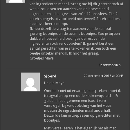
van ingrediënten maar ik vraag me bij dit gerecht toch af
wat je zou doen ten aanzien van de hoeveelheid
ingrediënten in het geval van zo’ n 12 ons vlees. Zijn 2
sereh stengels bijvoorbeeld niet teveel? Sereh kan best
heel overheersend zijn.
Ik heb dezelfde vraag ten aanzien van de sambal
goreng boontjes en de toemis boontjes. Zou je bij een
dubbele hoeveelheid boontjes de rest van de
ingrediënten ook verdubbelen? Ik ga met kerst een
aantal gerechten van je site koken en ik ben toch een
beetje onzeker merk ik. Ik hoor het graag.
Groetjes Maya
Beantwoorden
Sjoerd
20 december 2016 at 09:43
Ha die Maya
Omdat ik niet uit ervaring kan spreken, moet ik
terugvallen op een oude keukenwijsheid… Er
geldt in het algemeen een (soort van)
vuistregel: bij verdubbeling van het vlees
moeten de ingrediënten maal anderhalf.
Datzelfde kun je toepassen op gerechten met
boontjes.
Met (verse) sereh is het eigenlijk net als met