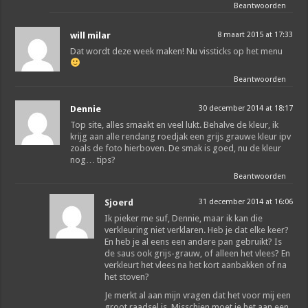
Beantwoorden
will milar
8 maart 2015 at 17:33
Dat wordt deze week maken! Nu vissticks op het menu
Beantwoorden
Dennie
30 december 2014 at 18:17
Top site, alles smaakt en veel lukt. Behalve de kleur, ik
krijg aan alle rendang roedjak een grijs grauwe kleur ipv
zoals de foto hierboven. De smak is goed, nu de kleur
nog… tips?
Beantwoorden
Sjoerd
31 december 2014 at 16:06
Ik pieker me suf, Dennie, maar ik kan die
verkleuring niet verklaren. Heb je dat elke keer?
En heb je al eens een andere pan gebruikt? Is
de saus ook grijs-grauw, of alleen het vlees? En
verkleurt het vlees na het kort aanbakken of na
het stoven?
Je merkt al aan mijn vragen dat het voor mij een
groot raadsel is. Misschien moet je het aan een