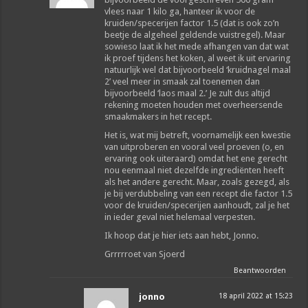
vlees naar 1 kilo ga, hanteer ik voor de
kruiden/specerijen factor 1.5 (dat is ook zo’n
beetje de algeheel geldende vuistregel). Maar
sowieso laat ik het mede afhangen van dat wat
ik proef tijdens het koken, al weet ik uit ervaring
natuurlijk wel dat bijvoorbeeld ‘kruidnagel maal
2’ veel meer in smaak zal toenemen dan
bijvoorbeeld ‘laos maal 2.’ Je zult dus altijd
rekening moeten houden met overheersende
smaakmakers in het recept.
Het is, wat mij betreft, voornamelijk een kwestie
van uitproberen en vooral veel proeven (o, en
ervaring ook uiteraard) omdat het ene gerecht
nou eenmaal niet dezelfde ingrediënten heeft
als het andere gerecht. Maar, zoals gezegd, als
je bij verdubbeling van een recept die factor 1.5
voor de kruiden/specerijen aanhoudt, zal je het
in ieder geval niet helemaal verpesten.
Ik hoop dat je hier iets aan hebt, Jonno.
Grrrrroet van Sjoerd
Beantwoorden
jonno
18 april 2022 at 15:23