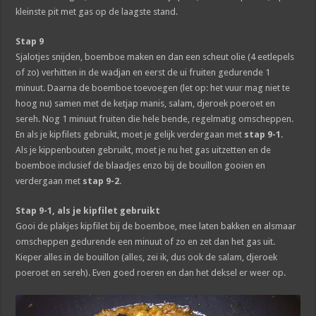
kleinste pit met gas op de laagste stand.
Stap 9
Sjalotjes snijden, boemboe maken en dan een scheut olie (4 eetlepels
of zo) verhitten in de wadjan en eerst de ui fruiten gedurende 1
minuut. Daarna de boemboe toevoegen (let op: het vuur mag niet te
hoog nu) samen met de ketjap manis, salam, djeroek poeroet en
sereh. Nog 1 minuut fruiten die hele bende, regelmatig omscheppen.
En als je kipfilets gebruikt, moet je gelijk verdergaan met
stap 9-1
.
Als je kippenbouten gebruikt, moet je nu het gas uitzetten en de
boemboe inclusief de blaadjes enzo bij de bouillon gooien en
verdergaan met
stap 9-2
.
Stap 9-1, als je kipfilet gebruikt
Gooi de plakjes kipfilet bij de boemboe, mee laten bakken en alsmaar
omscheppen gedurende een minuut of zo en zet dan het gas uit.
Kieper alles in de bouillon (alles, zei ik, dus ook de salam, djeroek
poeroet en sereh). Even goed roeren en dan het deksel er weer op.