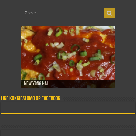
New Yong Hai
Sambal goreng telor
Dadar isi
Martabak telor
Tahoe telor
Like Kokkieslomo op Facebook