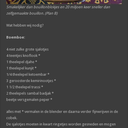
Smakelijker dan bouillonblokjes en 20 miljoen keer sneller dan
zelfgemaakte bouillon. (Plan B)
Wat hebben wij nodig?
Boemboe:
4 niet zulke grote sjalotjes
4 teentjes knoflook *
1 theelepel djahe *
1 theelepel kunjit *
1/4 theelepel ketoembar *
3 geroosterde kemirinootjes *
1 1/2 theelepel trassi *
2 theelepels sambal badjak *
beetje versgemalen peper *
alles met * vermalen in de blender en daarna verder fijnwrijven in de
cobek.
De sjalotjes moeten in kwart ringetjes worden gesneden en mogen