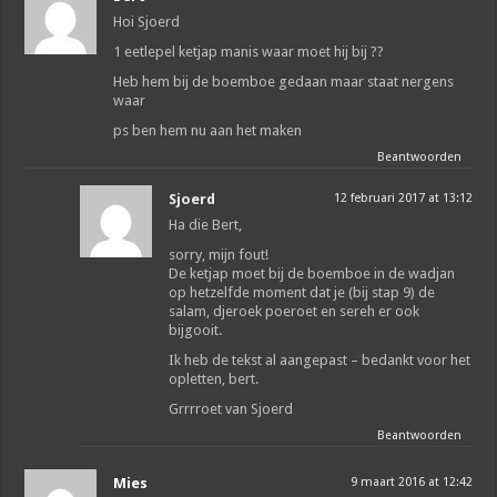
Hoi Sjoerd
1 eetlepel ketjap manis waar moet hij bij ??
Heb hem bij de boemboe gedaan maar staat nergens
waar
ps ben hem nu aan het maken
Beantwoorden
Sjoerd
12 februari 2017 at 13:12
Ha die Bert,
sorry, mijn fout!
De ketjap moet bij de boemboe in de wadjan
op hetzelfde moment dat je (bij stap 9) de
salam, djeroek poeroet en sereh er ook
bijgooit.
Ik heb de tekst al aangepast – bedankt voor het
opletten, bert.
Grrrroet van Sjoerd
Beantwoorden
Mies
9 maart 2016 at 12:42