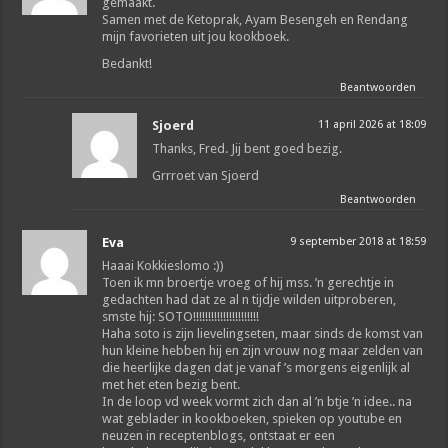
gemaakt.
Samen met de Ketoprak, Ayam Besengeh en Rendang
mijn favorieten uit jou kookboek.
Bedankt!
Beantwoorden
Sjoerd
11 april 2026 at 18:09
Thanks, Fred. Jij bent goed bezig.
Grrroet van Sjoerd
Beantwoorden
Eva
9 september 2018 at 18:59
Haaai Kokkieslomo :))
Toen ik mn broertje vroeg of hij mss. ’n gerechtje in
gedachten had dat ze al n tijdje wilden uitproberen,
smste hij: SOTO!!!!!!!!!!!!!!!!!!!!!!
Haha soto is zijn lievelingseten, maar sinds de komst van
hun kleine hebben hij en zijn vrouw nog maar zelden van
die heerlijke dagen dat je vanaf ’s morgens eigenlijk al
met het eten bezig bent.
In de loop vd week vormt zich dan al ’n btje ’n idee.. na
wat geblader in kookboeken, spieken op youtube en
neuzen in receptenblogs, ontstaat er een