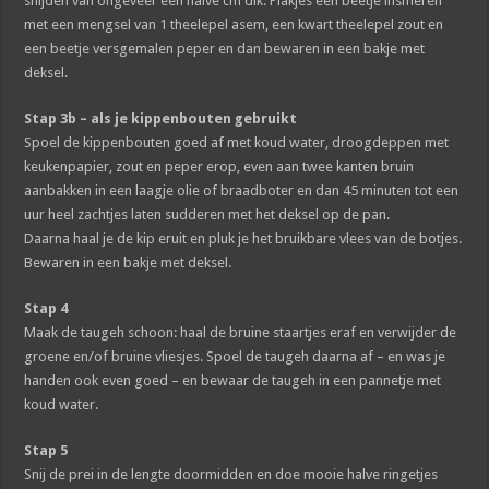
snijden van ongeveer een halve cm dik. Plakjes een beetje insmeren
met een mengsel van 1 theelepel asem, een kwart theelepel zout en
een beetje versgemalen peper en dan bewaren in een bakje met
deksel.
Stap 3b – als je kippenbouten gebruikt
Spoel de kippenbouten goed af met koud water, droogdeppen met
keukenpapier, zout en peper erop, even aan twee kanten bruin
aanbakken in een laagje olie of braadboter en dan 45 minuten tot een
uur heel zachtjes laten sudderen met het deksel op de pan.
Daarna haal je de kip eruit en pluk je het bruikbare vlees van de botjes.
Bewaren in een bakje met deksel.
Stap 4
Maak de taugeh schoon: haal de bruine staartjes eraf en verwijder de
groene en/of bruine vliesjes. Spoel de taugeh daarna af – en was je
handen ook even goed – en bewaar de taugeh in een pannetje met
koud water.
Stap 5
Snij de prei in de lengte doormidden en doe mooie halve ringetjes