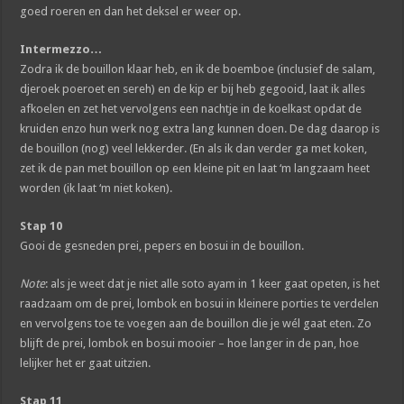
goed roeren en dan het deksel er weer op.
Intermezzo…
Zodra ik de bouillon klaar heb, en ik de boemboe (inclusief de salam,
djeroek poeroet en sereh) en de kip er bij heb gegooid, laat ik alles
afkoelen en zet het vervolgens een nachtje in de koelkast opdat de
kruiden enzo hun werk nog extra lang kunnen doen. De dag daarop is
de bouillon (nog) veel lekkerder. (En als ik dan verder ga met koken,
zet ik de pan met bouillon op een kleine pit en laat ‘m langzaam heet
worden (ik laat ‘m niet koken).
Stap 10
Gooi de gesneden prei, pepers en bosui in de bouillon.
Note
: als je weet dat je niet alle soto ayam in 1 keer gaat opeten, is het
raadzaam om de prei, lombok en bosui in kleinere porties te verdelen
en vervolgens toe te voegen aan de bouillon die je wél gaat eten. Zo
blijft de prei, lombok en bosui mooier – hoe langer in de pan, hoe
lelijker het er gaat uitzien.
Stap 11