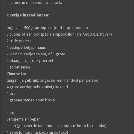
niet mee in de blender of cobek.
Overige ingrediënten:
ongeveer 500 gram kipfilet (of 4 kippenbouten)
3 cupjes of een pot speciale kipbouillon (
zie foto’s hierboven
)
2 rode pepers
1 eetlepel ketjap manis
2 kleine blaadjes salam, of 1 grote
4 blaadjes djeroek poeroet
1 spriet sereh
Chinese kool
taugeh (je gebruikt ongeveer een handvol per persoon)
4 grote aardappels, kruimig kokend
1 prei
3 groene stengels van bosui
zout
versgemalen peper
asem (gezuiverde tamarinde, in potjes te koop bij de toko)
1 zakje lontong (te koop bij de toko)