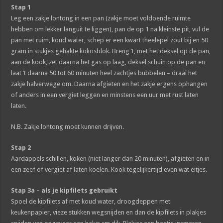
Stap 1
Leg een zakje lontong in een pan (zakje moet voldoende ruimte
hebben om lekker languit te liggen), pan de op 1 na kleinste pit, vul de
pan met ruim, koud water, schep er een kwart theelepel zout bij en 50
gram in stukjes gehakte kokosblok. Breng ’t, met het deksel op de pan,
aan de kook, zet daarna het gas op laag, deksel schuin op de pan en
laat ’t daarna 50 tot 60 minuten heel zachtjes bubbelen – draai het
zakje halverwege om. Daarna afgieten en het zakje ergens ophangen
of anders in een vergiet leggen en minstens een uur met rust laten
laten.
N.B. Zakje lontong moet kunnen drijven.
Stap 2
Aardappels schillen, koken (niet langer dan 20 minuten), afgieten en in
een zeef of vergiet af laten koelen. Kook tegelijkertijd even wat eitjes.
Stap 3a – als je kipfilets gebruikt
Spoel de kipfilets af met koud water, droogdeppen met
keukenpapier, vieze stukken wegsnijden en dan de kipfilets in plakjes