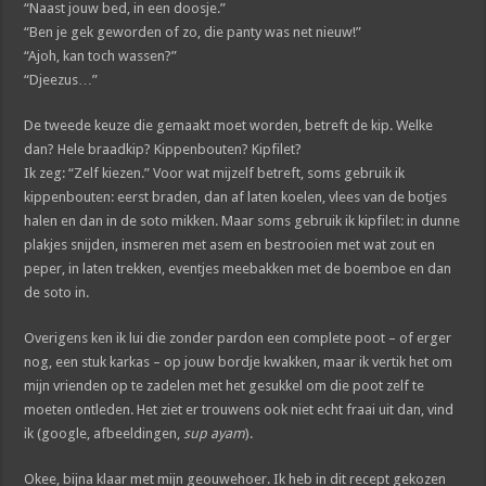
“Naast jouw bed, in een doosje.”
“Ben je gek geworden of zo, die panty was net nieuw!”
“Ajoh, kan toch wassen?”
“Djeezus…”
De tweede keuze die gemaakt moet worden, betreft de kip. Welke
dan? Hele braadkip? Kippenbouten? Kipfilet?
Ik zeg: “Zelf kiezen.” Voor wat mijzelf betreft, soms gebruik ik
kippenbouten: eerst braden, dan af laten koelen, vlees van de botjes
halen en dan in de soto mikken. Maar soms gebruik ik kipfilet: in dunne
plakjes snijden, insmeren met asem en bestrooien met wat zout en
peper, in laten trekken, eventjes meebakken met de boemboe en dan
de soto in.
Overigens ken ik lui die zonder pardon een complete poot – of erger
nog, een stuk karkas – op jouw bordje kwakken, maar ik vertik het om
mijn vrienden op te zadelen met het gesukkel om die poot zelf te
moeten ontleden. Het ziet er trouwens ook niet echt fraai uit dan, vind
ik (google, afbeeldingen,
sup ayam
).
Okee, bijna klaar met mijn geouwehoer. Ik heb in dit recept gekozen