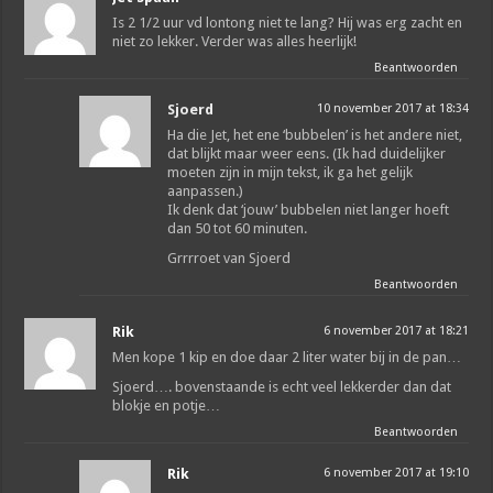
Is 2 1/2 uur vd lontong niet te lang? Hij was erg zacht en
niet zo lekker. Verder was alles heerlijk!
Beantwoorden
Sjoerd
10 november 2017 at 18:34
Ha die Jet, het ene ‘bubbelen’ is het andere niet,
dat blijkt maar weer eens. (Ik had duidelijker
moeten zijn in mijn tekst, ik ga het gelijk
aanpassen.)
Ik denk dat ‘jouw’ bubbelen niet langer hoeft
dan 50 tot 60 minuten.
Grrrroet van Sjoerd
Beantwoorden
Rik
6 november 2017 at 18:21
Men kope 1 kip en doe daar 2 liter water bij in de pan…
Sjoerd…. bovenstaande is echt veel lekkerder dan dat
blokje en potje…
Beantwoorden
Rik
6 november 2017 at 19:10