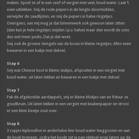
maken. Spoel ze af in een zeef of vergiet met veel, koud water. Laat ’t
even uitlekken. Snij de rode pepers in de lengte doormidden,
verwijder de zaadlijsten, en snij de pepers in halve ringetjes.
Overigens, van mij mag je dat binnenwerk ook gewoon laten zitten
(dan kun je hele ringetjes snijden i.p.v. halve) maar dan wordt de soto
dus wel meer pedis. Dat je dat weet.
Snij ook de groene stengels van de bosui in kleine ringetjes. Alles even
bewaren in een bakje met deksel.
Stap 6
Snij wat Chinese kool in kleine stukjes, afspoelen in een vergiet met
koud water, uit laten lekken en bewaren in een bakje met deksel.
Stap 7
Pak de afgekoelde aardappels, snij er kleine blokjes van en frituur ze
goudbruin. Uit laten lekken in een vergiet met keukenpapier en strooi
er een klein beetje zout over.
Stap 8
3 cupjes kipbouillon in anderhalve liter koud water leeggooien en aan
de kook brengen, zodra het kookt zet je pan (deksel erop laten) op de