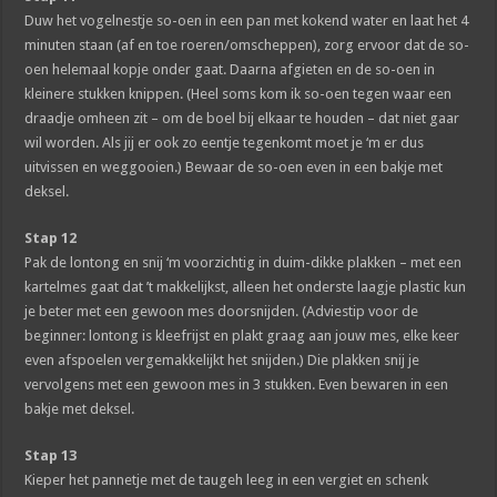
Duw het vogelnestje so-oen in een pan met kokend water en laat het 4
minuten staan (af en toe roeren/omscheppen), zorg ervoor dat de so-
oen helemaal kopje onder gaat. Daarna afgieten en de so-oen in
kleinere stukken knippen. (Heel soms kom ik so-oen tegen waar een
draadje omheen zit – om de boel bij elkaar te houden – dat niet gaar
wil worden. Als jij er ook zo eentje tegenkomt moet je ‘m er dus
uitvissen en weggooien.) Bewaar de so-oen even in een bakje met
deksel.
Stap 12
Pak de lontong en snij ‘m voorzichtig in duim-dikke plakken – met een
kartelmes gaat dat ’t makkelijkst, alleen het onderste laagje plastic kun
je beter met een gewoon mes doorsnijden. (Adviestip voor de
beginner: lontong is kleefrijst en plakt graag aan jouw mes, elke keer
even afspoelen vergemakkelijkt het snijden.) Die plakken snij je
vervolgens met een gewoon mes in 3 stukken. Even bewaren in een
bakje met deksel.
Stap 13
Kieper het pannetje met de taugeh leeg in een vergiet en schenk