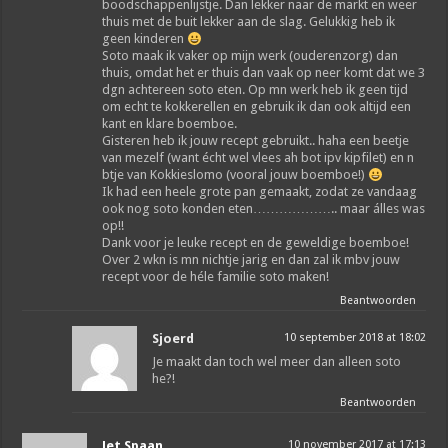
boodschappenlijstje. Dan lekker naar de markt en weer
thuis met de buit lekker aan de slag. Gelukkig heb ik
geen kinderen
Soto maak ik vaker op mijn werk (ouderenzorg) dan
thuis, omdat het er thuis dan vaak op neer komt dat we 3
dgn achtereen soto eten. Op mn werk heb ik geen tijd
om echt te kokkerellen en gebruik ik dan ook altijd een
kant en klare boemboe.
Gisteren heb ik jouw recept gebruikt.. haha een beetje
van mezelf (want écht wel vlees ah bot ipv kipfilet) en n
btje van Kokkieslomo (vooral jouw boemboe!)
Ik had een heele grote pan gemaakt, zodat ze vandaag
ook nog soto konden eten……………….. maar álles was
op!!
Dank voor je leuke recept en de geweldige boemboe!
Over 2 wkn is mn nichtje jarig en dan zal ik mbv jouw
recept voor de héle familie soto maken!
Beantwoorden
Sjoerd
10 september 2018 at 18:02
Je maakt dan toch wel meer dan alleen soto
he?!
Beantwoorden
Jet Spaan
10 november 2017 at 17:13