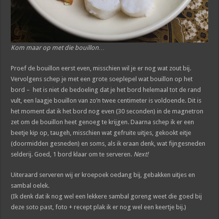
Kom maar op met die bouillon…
Proef de bouillon eerst even, misschien wil je er nog wat zout bij.
Vervolgens schep je met een grote soeplepel wat bouillon op het
bord – het is niet de bedoeling dat je het bord helemaal tot de rand
vult, een laagje bouillon van zo’n twee centimeter is voldoende. Dit is
het moment dat ik het bord nog even (30 seconden) in de magnetron
zet om de bouillon heet genoeg te krijgen. Daarna schep ik er een
beetje kip op, taugeh, misschien wat gefruite uitjes, gekookt eitje
(doormidden gesneden) en soms, als ik eraan denk, wat fijngesneden
selderij. Goed, 1 bord klaar om te serveren.
Next!
Uiteraard serveren wij er kroepoek oedang bij, gebakken uitjes en
sambal oelek.
(Ik denk dat ik nog wel een lekkere sambal goreng weet die goed bij
deze soto past, foto + recept plak ik er nog wel een keertje bij.)