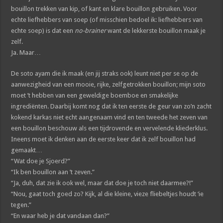
bouillon trekken van kip, of kant en klare bouillon gebruiken. Voor
echte liefhebbers van soep (of misschien bedoel ik: liefhebbers van
echte soep) is dat een
no-brainer
want de lekkerste bouillon maak je
zelf.
Ja. Maar…
De soto ayam die ik maak (en jij straks ook) leunt niet per se op de
aanwezigheid van een mooie, rijke, zelfgetrokken bouillon; mijn soto
moet ’t hebben van een geweldige boemboe en smakelijke
ingrediënten. Daarbij komt nog dat ik ten eerste de geur van zo’n zacht
kokend karkas niet echt aangenaam vind en ten tweede het zeven van
een bouillon beschouw als een tijdrovende en vervelende kliederklus.
Ineens moet ik denken aan de eerste keer dat ik zelf bouillon had
gemaakt…
“Wat doe je Sjoerd?”
“Ik ben bouillon aan ’t zeven.”
“Ja, duh, dat zie ik ook wel, maar dat doe je toch niet daarmee?!”
“Nou, gaat toch goed zo? Kijk, al die kleine, vieze fliebeltjes houdt ‘ie
tegen.”
“En waar heb je dat vandaan dan?”