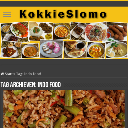
Start
»
Tag:
Indo food
Tag archieven:
Indo food