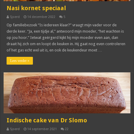
Nasi kornet speciaal
Sjoerd
14 december 2022
5
Op familiebezoek “Is iedereen klaar?” vraagt mijn vader voor de
derde keer. “Ja, een tijdje al,” antwoord mijn moeder, “het wachten is
op jou hoor.” Ietwat geërgerd kijkt hij mijn moeder even aan, dan
draait hij zich om en loopt de keuken in. Hij gaat nog even controleren
of het gas echt wel uit is, en ook de keukendeur moet …
Lees verder »
Indische cake van Dr Slomo
Sjoerd
14 september 2021
22