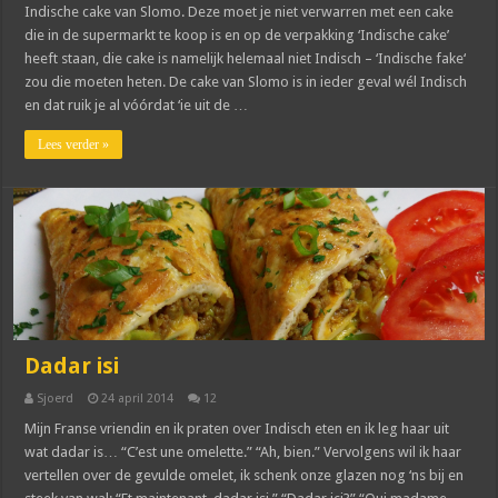
Indische cake van Slomo. Deze moet je niet verwarren met een cake
die in de supermarkt te koop is en op de verpakking ‘Indische cake’
heeft staan, die cake is namelijk helemaal niet Indisch – ‘Indische fake‘
zou die moeten heten. De cake van Slomo is in ieder geval wél Indisch
en dat ruik je al vóórdat ‘ie uit de …
Lees verder »
Dadar isi
Sjoerd
24 april 2014
12
Mijn Franse vriendin en ik praten over Indisch eten en ik leg haar uit
wat dadar is… “C’est une omelette.” “Ah, bien.” Vervolgens wil ik haar
vertellen over de gevulde omelet, ik schenk onze glazen nog ‘ns bij en