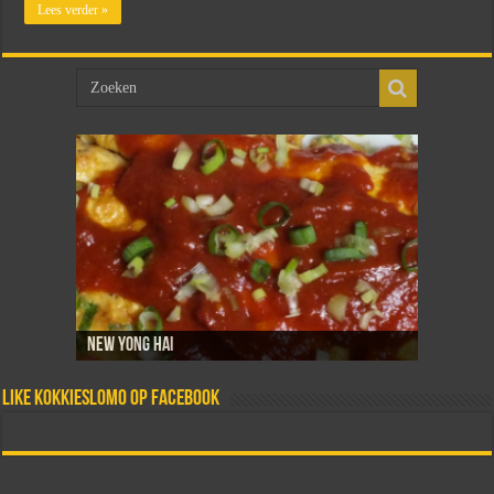
Lees verder »
New Yong Hai
Sambal goreng telor
Dadar isi
Martabak telor
Tahoe telor
Like Kokkieslomo op Facebook