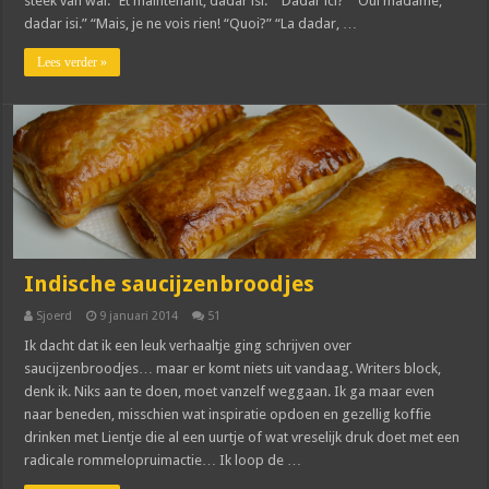
steek van wal: “Et maintenant, dadar isi.” “Dadar ici?” “Oui madame,
dadar isi.” “Mais, je ne vois rien! “Quoi?” “La dadar, …
Lees verder »
Indische saucijzenbroodjes
Sjoerd
9 januari 2014
51
Ik dacht dat ik een leuk verhaaltje ging schrijven over
saucijzenbroodjes… maar er komt niets uit vandaag. Writers block,
denk ik. Niks aan te doen, moet vanzelf weggaan. Ik ga maar even
naar beneden, misschien wat inspiratie opdoen en gezellig koffie
drinken met Lientje die al een uurtje of wat vreselijk druk doet met een
radicale rommelopruimactie… Ik loop de …