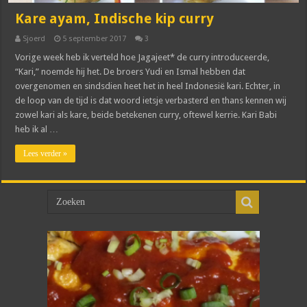
Kare ayam, Indische kip curry
Sjoerd
5 september 2017
3
Vorige week heb ik verteld hoe Jagajeet* de curry introduceerde,
“Kari,” noemde hij het. De broers Yudi en Ismal hebben dat
overgenomen en sindsdien heet het in heel Indonesië kari. Echter, in
de loop van de tijd is dat woord ietsje verbasterd en thans kennen wij
zowel kari als kare, beide betekenen curry, oftewel kerrie. Kari Babi
heb ik al …
Lees verder »