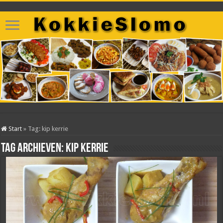
Start
»
Tag:
kip kerrie
Tag archieven:
kip kerrie