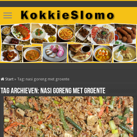
Start
»
Tag:
nasi goreng met groente
Tag archieven:
nasi goreng met groente