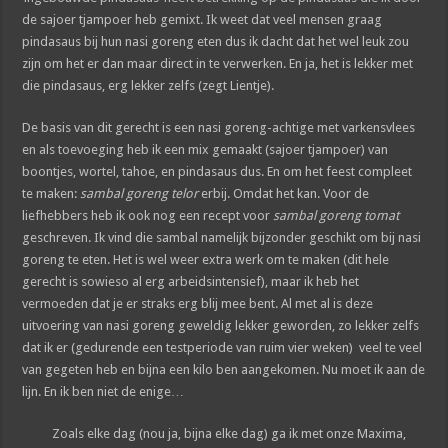
de sajoer tjampoer heb gemixt. Ik weet dat veel mensen graag
pindasaus bij hun nasi goreng eten dus ik dacht dat het wel leuk zou
zijn om het er dan maar direct in te verwerken. En ja, het is lekker met
die pindasaus, erg lekker zelfs (zegt Lientje).
De basis van dit gerecht is een nasi goreng-achtige met varkensvlees
en als toevoeging heb ik een mix gemaakt (sajoer tjampoer) van
boontjes, wortel, tahoe, en pindasaus dus. En om het feest compleet
te maken:
sambal goreng telor
erbij. Omdat het kan. Voor de
liefhebbers heb ik ook nog een recept voor
sambal goreng tomat
geschreven. Ik vind die sambal namelijk bijzonder geschikt om bij nasi
goreng te eten. Het is wel weer extra werk om te maken (dit hele
gerecht is sowieso al erg arbeidsintensief), maar ik heb het
vermoeden dat je er straks erg blij mee bent. Al met al is deze
uitvoering van nasi goreng geweldig lekker geworden, zo lekker zelfs
dat ik er (gedurende een testperiode van ruim vier weken) veel te veel
van gegeten heb en bijna een kilo ben aangekomen. Nu moet ik aan de
lijn. En ik ben niet de enige…
Zoals elke dag (nou ja, bijna elke dag) ga ik met onze Maxima,