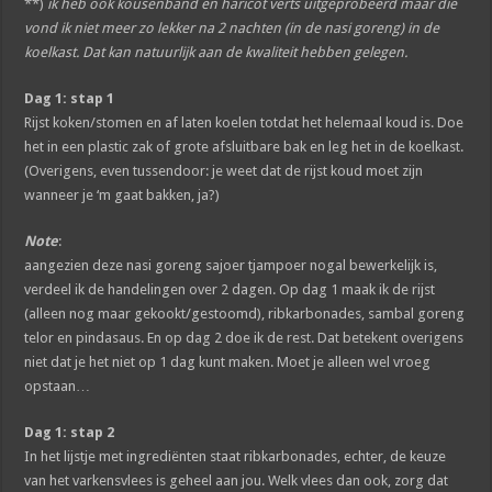
**)
ik heb ook kousenband en haricot verts uitgeprobeerd maar die
vond ik niet meer zo lekker na 2 nachten (in de nasi goreng) in de
koelkast. Dat kan natuurlijk aan de kwaliteit hebben gelegen.
Dag 1: stap 1
Rijst koken/stomen en af laten koelen totdat het helemaal koud is. Doe
het in een plastic zak of grote afsluitbare bak en leg het in de koelkast.
(Overigens, even tussendoor: je weet dat de rijst koud moet zijn
wanneer je ‘m gaat bakken, ja?)
Note
:
aangezien deze nasi goreng sajoer tjampoer nogal bewerkelijk is,
verdeel ik de handelingen over 2 dagen. Op dag 1 maak ik de rijst
(alleen nog maar gekookt/gestoomd), ribkarbonades, sambal goreng
telor en pindasaus. En op dag 2 doe ik de rest. Dat betekent overigens
niet dat je het niet op 1 dag kunt maken. Moet je alleen wel vroeg
opstaan…
Dag 1: stap 2
In het lijstje met ingrediënten staat ribkarbonades, echter, de keuze
van het varkensvlees is geheel aan jou. Welk vlees dan ook, zorg dat