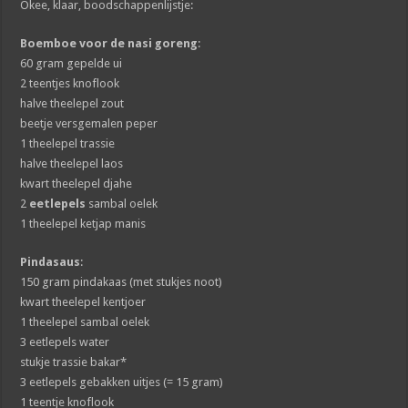
Okee, klaar, boodschappenlijstje:
Boemboe voor de nasi goreng
:
60 gram gepelde ui
2 teentjes knoflook
halve theelepel zout
beetje versgemalen peper
1 theelepel trassie
halve theelepel laos
kwart theelepel djahe
2
eetlepels
sambal oelek
1 theelepel ketjap manis
Pindasaus
:
150 gram pindakaas (met stukjes noot)
kwart theelepel kentjoer
1 theelepel sambal oelek
3 eetlepels water
stukje trassie bakar*
3 eetlepels gebakken uitjes (= 15 gram)
1 teentje knoflook