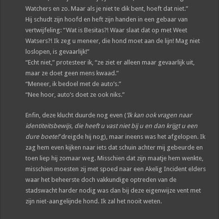
Watchers en zo. Maar als je niet te dik bent, hoeft dat niet.”
Hij schudt zijn hoofd en heft zijn handen in een gebaar van
vertwijfeling: “Wat is Besitas?! Waar slaat dat op met Weet
Watsers?! Ik zeg u meneer, die hond moet aan de lijn! Mag niet
loslopen, is gevaarlijk!”
“Echt niet,” protesteer ik, “ze ziet er alleen maar gevaarlijk uit,
maar ze doet geen mens kwaad.”
“Meneer, ik bedoel met de auto’s.”
“Nee hoor, auto’s doet ze ook niks.”
Enfin, deze klucht duurde nog even (
‘Ik kan ook vragen naar
identiteitsbewijs, die heeft u vast niet bij u en dan krijgt u een
dure boete!’
dreigde hij nog), maar ineens was het afgelopen. Ik
zag hem even kijken naar iets dat schuin achter mij gebeurde en
toen liep hij zomaar weg. Misschien dat zijn maatje hem wenkte,
misschien moesten zij met spoed naar een Akelig Incident elders
waar het beheerste doch vakkundige optreden van de
stadswacht harder nodig was dan bij deze eigenwijze vent met
zijn niet-aangelijnde hond. Ik zal het nooit weten.