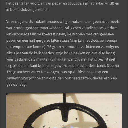
het gaar is (en voorzien van peper en zout zoals jij het lekker vindt) en
in kleine stukjes gesneden.
Voor degene die ribkarbonades wil gebruiken maar-geen-idee-heeft-
wat-ermee-gedaan-moet-worden, zal ik even vertellen hoe ik ’t doe:
Ribkarbonades uit de koelkast halen, bestrooien met versgemalen
peper en een half uurtje zo laten staan (dan kan het vlees een beetje
op temperatuur komen). 75 gram roomboter verhitten en vervolgens
elke zijde van de karbonades ietsje bruin bakken op niet al te hoog
vuur gedurende 3 minuten (3 minuten per zijde en het is beslist niet
erg als de ene kant bruiner is geworden dan de andere kant). Daarna
150 gram heet water toevoegen, pan op de kleinste pit op een
panverhoger
(of hoe zo’n ding dan ook heet) zetten, deksel erop en
gas op laag.