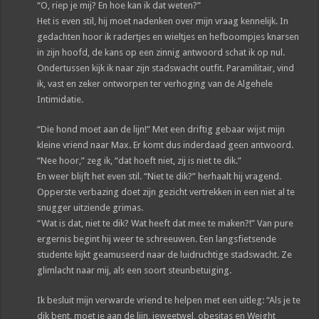
“O, riep je mij? En hoe kan ik dat weten?”
Het is even stil, hij moet nadenken over mijn vraag kennelijk. In
gedachten hoor ik radertjes en wieltjes en hefboompjes knarsen
in zijn hoofd, de kans op een zinnig antwoord schat ik op nul.
Ondertussen kijk ik naar zijn stadswacht outfit. Paramilitair, vind
ik, vast en zeker ontworpen ter verhoging van de Algehele
Intimidatie.
“Die hond moet aan de lijn!” Met een driftig gebaar wijst mijn
kleine vriend naar Max. Er komt dus inderdaad geen antwoord.
“Nee hoor,” zeg ik, “dat hoeft niet, zij is niet te dik.”
En weer blijft het even stil. “Niet te dik?” herhaalt hij vragend.
Opperste verbazing doet zijn gezicht vertrekken in een niet al te
snugger uitziende grimas.
“Wat is dat, niet te dik? Wat heeft dat mee te maken?!” Van pure
ergernis begint hij weer te schreeuwen. Een langsfietsende
studente kijkt geamuseerd naar de luidruchtige stadswacht. Ze
glimlacht naar mij, als een soort steunbetuiging.
Ik besluit mijn verwarde vriend te helpen met een uitleg: “Als je te
dik bent, moet je aan de lijn, jeweetwel, obesitas en Weight