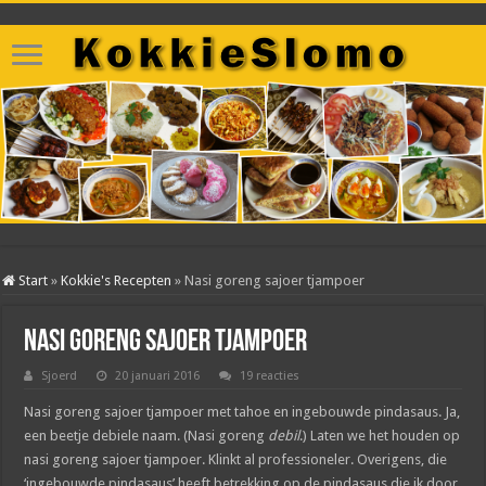
Start
»
Kokkie's Recepten
»
Nasi goreng sajoer tjampoer
Nasi goreng sajoer tjampoer
Sjoerd
20 januari 2016
19 reacties
Nasi goreng sajoer tjampoer met tahoe en ingebouwde pindasaus. Ja,
een beetje debiele naam. (Nasi goreng
debil
.) Laten we het houden op
nasi goreng sajoer tjampoer. Klinkt al professioneler. Overigens, die
‘ingebouwde pindasaus’ heeft betrekking op de pindasaus die ik door