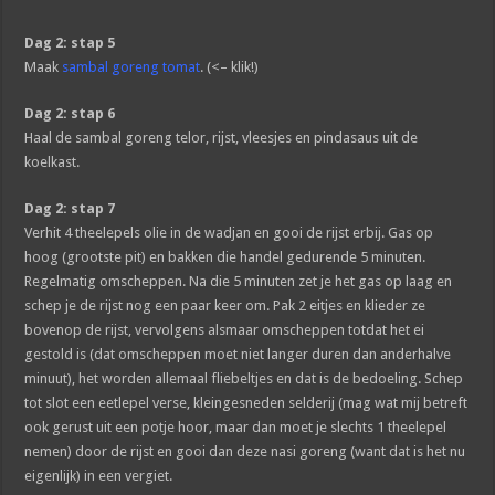
Dag 2: stap 5
Maak
sambal goreng tomat
. (<– klik!)
Dag 2: stap 6
Haal de sambal goreng telor, rijst, vleesjes en pindasaus uit de
koelkast.
Dag 2: stap 7
Verhit 4 theelepels olie in de wadjan en gooi de rijst erbij. Gas op
hoog (grootste pit) en bakken die handel gedurende 5 minuten.
Regelmatig omscheppen. Na die 5 minuten zet je het gas op laag en
schep je de rijst nog een paar keer om. Pak 2 eitjes en klieder ze
bovenop de rijst, vervolgens alsmaar omscheppen totdat het ei
gestold is (dat omscheppen moet niet langer duren dan anderhalve
minuut), het worden allemaal fliebeltjes en dat is de bedoeling. Schep
tot slot een eetlepel verse, kleingesneden selderij (mag wat mij betreft
ook gerust uit een potje hoor, maar dan moet je slechts 1 theelepel
nemen) door de rijst en gooi dan deze nasi goreng (want dat is het nu
eigenlijk) in een vergiet.