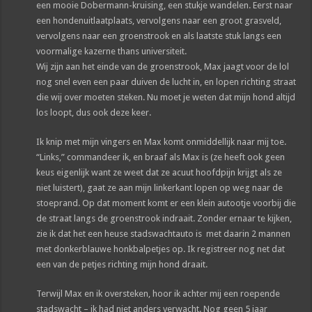
een mooie Dobermann-kruising, een stukje wandelen. Eerst naar
een hondenuitlaatplaats, vervolgens naar een groot grasveld,
vervolgens naar een groenstrook en als laatste stuk langs een
voormalige kazerne thans universiteit.
Wij zijn aan het einde van de groenstrook, Max jaagt voor de lol
nog snel even een paar duiven de lucht in, en lopen richting straat
die wij over moeten steken. Nu moet je weten dat mijn hond altijd
los loopt, dus ook deze keer.
Ik knip met mijn vingers en Max komt onmiddellijk naar mij toe.
“Links,” commandeer ik, en braaf als Max is (ze heeft ook geen
keus eigenlijk want ze weet dat ze acuut hoofdpijn krijgt als ze
niet luistert), gaat ze aan mijn linkerkant lopen op weg naar de
stoeprand. Op dat moment komt er een klein autootje voorbij die
de straat langs de groenstrook indraait. Zonder ernaar te kijken,
zie ik dat het een heuse stadswachtauto is met daarin 2 mannen
met donkerblauwe honkbalpetjes op. Ik registreer nog net dat
een van de petjes richting mijn hond draait.
Terwijl Max en ik oversteken, hoor ik achter mij een roepende
stadswacht – ik had niet anders verwacht. Nog geen 5 jaar