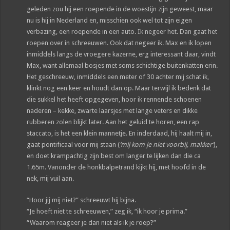
geleden zou hij een roepende in de woestijn zijn geweest, maar
nu is hij in Nederland en, misschien ook wel tot zijn eigen
verbazing, een roepende in een auto. Ik negeer het. Dan gaat het
roepen over in schreeuwen. Ook dat negeer ik. Max en ik lopen
inmiddels langs de vroegere kazerne, erg interessant daar, vindt
Max, want allemaal bosjes met soms schichtige buitenkatten erin.
Het geschreeuw, inmiddels een meter of 30 achter mij schat ik,
klinkt nog een keer en houdt dan op. Maar terwijl ik bedenk dat
die sukkel het heeft opgegeven, hoor ik rennende schoenen
naderen – kekke, zwarte laarsjes met lange veters en dikke
rubberen zolen blijkt later. Aan het geluid te horen, een rap
staccato, is het een klein mannetje. En inderdaad, hij haalt mij in,
gaat pontificaal voor mij staan (
‘mij kom je niet voorbij, makker’
),
en doet krampachtig zijn best om langer te lijken dan die ca
1.65m. Vanonder de honkbalpetrand kijkt hij, met hoofd in de
nek, mij vuil aan.
“Hoor jij mij niet?” schreeuwt hij bijna.
“Je hoeft niet te schreeuwen,” zeg ik, “ik hoor je prima.”
“Waarom reageer je dan niet als ik je roep?”