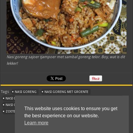
Nasi goreng sajoer tjampoer met sambal goreng telor. Boy, wat is dit
lekker!
Tags
NASI GORENG
NASI GORENG MET GROENTE
NASI GORENG MET GROENTE EN TAHOE
NASI GORENG MET PINDASAUS
NASI GORENG SAJOER TJAMPOER
NASI GORENG SAYUR CAMPUR
This website uses cookies to ensure you get
ZOETE NASI GORENG
the best experience on our website.
Learn more