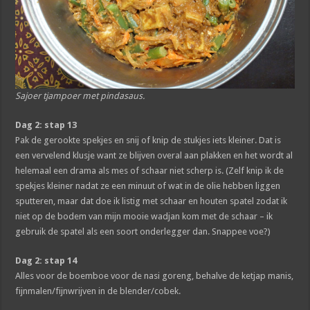
Sajoer tjampoer met pindasaus.
Dag 2: stap 13
Pak de gerookte spekjes en snij of knip de stukjes iets kleiner. Dat is
een vervelend klusje want ze blijven overal aan plakken en het wordt al
helemaal een drama als mes of schaar niet scherp is. (Zelf knip ik de
spekjes kleiner nadat ze een minuut of wat in de olie hebben liggen
sputteren, maar dat doe ik listig met schaar en houten spatel zodat ik
niet op de bodem van mijn mooie wadjan kom met de schaar – ik
gebruik de spatel als een soort onderlegger dan. Snappee voe?)
Dag 2: stap 14
Alles voor de boemboe voor de nasi goreng, behalve de ketjap manis,
fijnmalen/fijnwrijven in de blender/cobek.