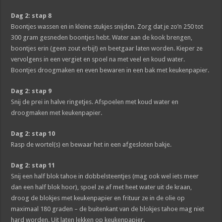
Dag 2: stap 8
Boontjes wassen en in kleine stukjes snijden. Zorg dat je zo’n 250 tot
300 gram gesneden boontjes hebt. Water aan de kook brengen,
boontjes erin (geen zout erbij!) en beetgaar laten worden. Kieper ze
vervolgens in een vergiet en spoel na met veel en koud water.
Boontjes droogmaken en even bewaren in een bak met keukenpapier.
Dag 2: stap 9
Snij de prei in halve ringetjes. Afspoelen met koud water en
droogmaken met keukenpapier.
Dag 2: stap 10
Rasp de wortel(s) en bewaar het in een afgesloten bakje.
Dag 2: stap 11
Snij een half blok tahoe in dobbelsteentjes (mag ook wel iets meer
dan een half blok hoor), spoel ze af met heet water uit de kraan,
droog de blokjes met keukenpapier en frituur ze in de olie op
maximaal 180 graden – de buitenkant van de blokjes tahoe mag niet
hard worden. Uit laten lekken op keukenpapier.