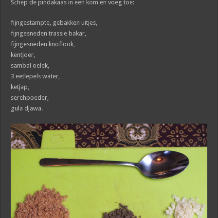
Schep de pindakaas in een kom en voeg toe:
fijngestampte, gebakken uitjes,
fijngesneden trassie bakar,
fijngesneden knoflook,
kentjoer,
sambal oelek,
3 eetlepels water,
ketjap,
serehpoeder,
gula djawa.