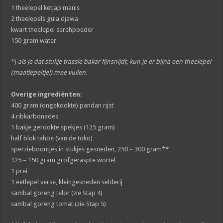
1 theelepel ketjap manis
2 theelepels gula djawa
kwart theelepel serehpoeder
150 gram water
*)
als je dat stukje trassie bakar fijnsnijdt, kun je er bijna een theelepel
(maatlepeltje!) mee vullen
.
Overige ingrediënten
:
400 gram (ongekookte) pandan rijst
4 ribkarbonades
1 bakje gerookte spekjes (125 gram)
half blok tahoe (van de toko)
sperzieboontjes in stukjes gesneden, 250 – 300 gram**
125 – 150 gram grofgeraspte wortel
1 prei
1 eetlepel verse, kleingesneden selderij
sambal goreng telor (zie Stap 4)
sambal goreng tomat (zie Stap 5)