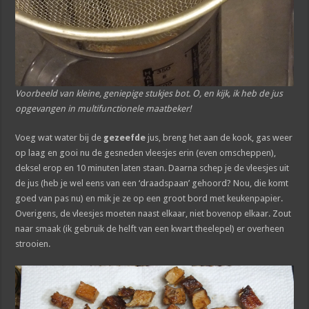
Voorbeeld van kleine, geniepige stukjes bot. O, en kijk, ik heb de jus
opgevangen in multifunctionele maatbeker!
Voeg wat water bij de
gezeefde
jus, breng het aan de kook, gas weer
op laag en gooi nu de gesneden vleesjes erin (even omscheppen),
deksel erop en 10 minuten laten staan. Daarna schep je de vleesjes uit
de jus (heb je wel eens van een ‘draadspaan’ gehoord? Nou, die komt
goed van pas nu) en mik je ze op een groot bord met keukenpapier.
Overigens, de vleesjes moeten naast elkaar, niet bovenop elkaar. Zout
naar smaak (ik gebruik de helft van een kwart theelepel) er overheen
strooien.