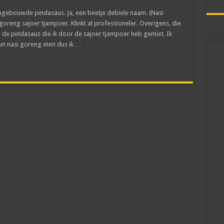
ngebouwde pindasaus. Ja, een beetje debiele naam. (Nasi
oreng sajoer tjampoer. Klinkt al professioneler. Overigens, die
 de pindasaus die ik door de sajoer tjampoer heb gemixt. Ik
un nasi goreng eten dus ik …