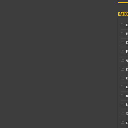
Cate
B
D
E
G
K
K
K
N
s