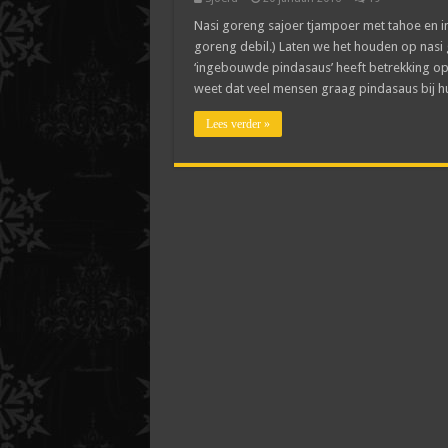
Nasi goreng sajoer tjampoer met tahoe en i
goreng debil.) Laten we het houden op nasi g
‘ingebouwde pindasaus’ heeft betrekking op
weet dat veel mensen graag pindasaus bij h
Lees verder »