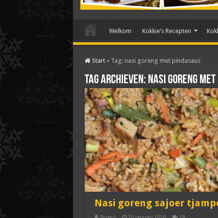
Welkom
Kokkie’s Recepten
Kokk
Start
»
Tag:
nasi goreng met pindasaus
Tag archieven:
nasi goreng met
Nasi goreng sajoer tjamp
Sjoerd
20 januari 2016
19