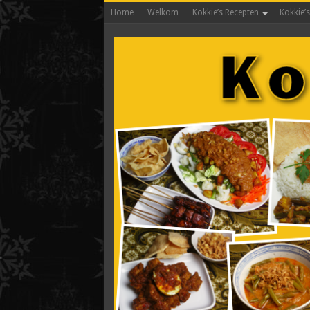
Home
Welkom
Kokkie’s Recepten
Kokkie’