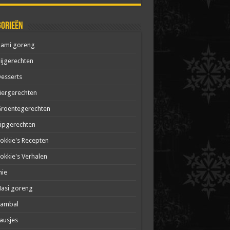
gorieën
Bami goreng
ijgerechten
esserts
iergerechten
roentegerechten
ipgerechten
okkie's Recepten
okkie's Verhalen
mie
asi goreng
Sambal
ausjes