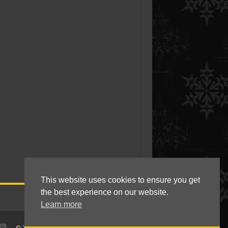
This website uses cookies to ensure you get
the best experience on our website.
Learn more
© 2010 - 2021 Kokkie Slomo - Indische recepten