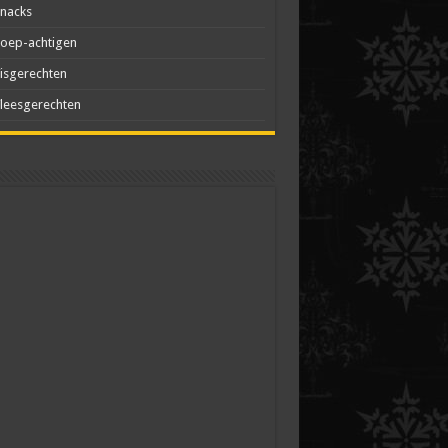
nacks
oep-achtigen
isgerechten
leesgerechten