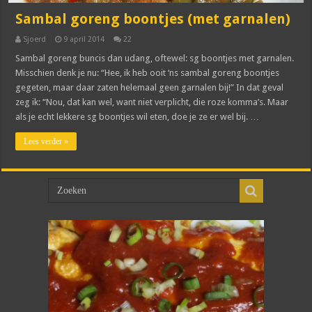
Sambal goreng boontjes (met garnalen)
Sjoerd
9 april 2014
22
Sambal goreng buncis dan udang, oftewel: sg boontjes met garnalen.
Misschien denk je nu: “Hee, ik heb ooit ‘ns sambal goreng boontjes
gegeten, maar daar zaten helemaal geen garnalen bij!” In dat geval
zeg ik: “Nou, dat kan wel, want niet verplicht, die roze komma’s. Maar
als je echt lekkere sg boontjes wil eten, doe je ze er wel bij. …
Lees verder »