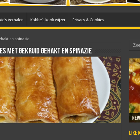
ie’s Verhalen
Kokkie’s kook wijzer
Privacy & Cookies
hakt en spinazie
es met gekruid gehakt en spinazie
New
Sam
Dada
Mar
Taho
Like 