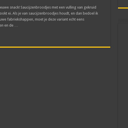
n nieuwe snack! Saucijzenbroodjes met een vulling van gekruid
okt ei. Als je van saucijzenbroodjes houdt, en dan bedoel ik
auwe fabriekshappen, moet je deze variant echt eens
ken en de …