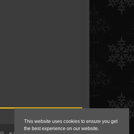
This website uses cookies to ensure you get
the best experience on our website.
© 2010 - 2021 Kokkie Slomo - Indische recepten