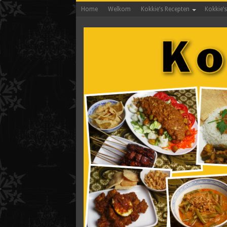
Home
Welkom
Kokkie’s Recepten
Kokkie’