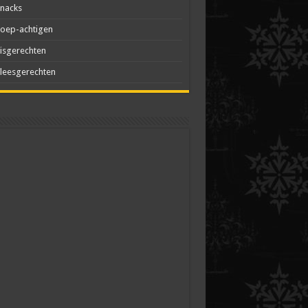
nacks
oep-achtigen
isgerechten
leesgerechten