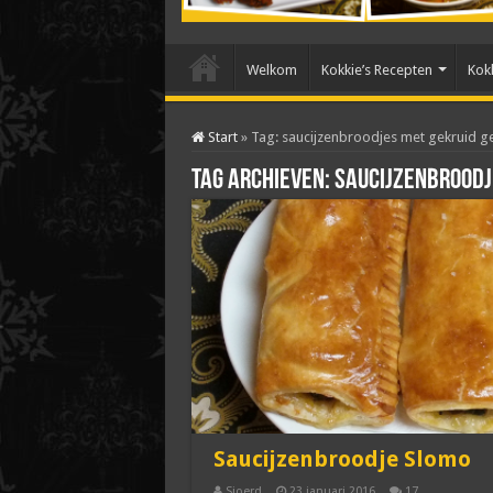
Welkom
Kokkie’s Recepten
Kokk
Start
»
Tag:
saucijzenbroodjes met gekruid ge
Tag archieven:
saucijzenbroodj
Saucijzenbroodje Slomo
Sjoerd
23 januari 2016
17