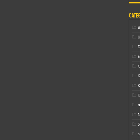
Cate
B
D
E
G
K
K
K
N
s