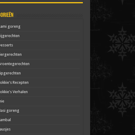
gorieën
Bami goreng
ijgerechten
esserts
iergerechten
roentegerechten
ipgerechten
okkie's Recepten
okkie's Verhalen
mie
asi goreng
Sambal
ausjes