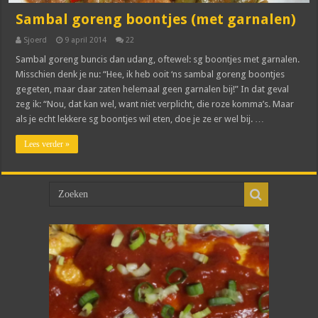
Sambal goreng boontjes (met garnalen)
Sjoerd
9 april 2014
22
Sambal goreng buncis dan udang, oftewel: sg boontjes met garnalen.
Misschien denk je nu: “Hee, ik heb ooit ‘ns sambal goreng boontjes
gegeten, maar daar zaten helemaal geen garnalen bij!” In dat geval
zeg ik: “Nou, dat kan wel, want niet verplicht, die roze komma’s. Maar
als je echt lekkere sg boontjes wil eten, doe je ze er wel bij. …
Lees verder »