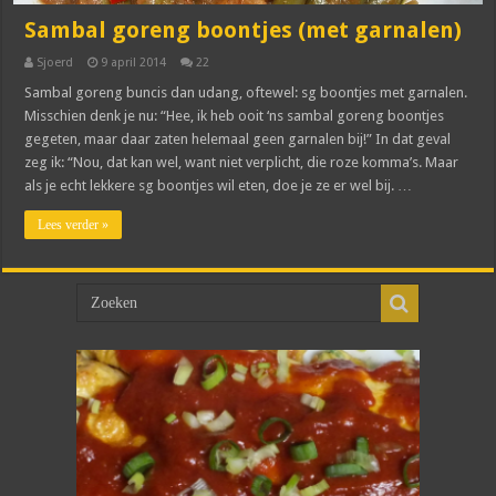
Sambal goreng boontjes (met garnalen)
Sjoerd
9 april 2014
22
Sambal goreng buncis dan udang, oftewel: sg boontjes met garnalen.
Misschien denk je nu: “Hee, ik heb ooit ‘ns sambal goreng boontjes
gegeten, maar daar zaten helemaal geen garnalen bij!” In dat geval
zeg ik: “Nou, dat kan wel, want niet verplicht, die roze komma’s. Maar
als je echt lekkere sg boontjes wil eten, doe je ze er wel bij. …
Lees verder »