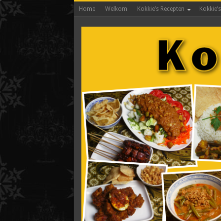
Home
Welkom
Kokkie’s Recepten
Kokkie’