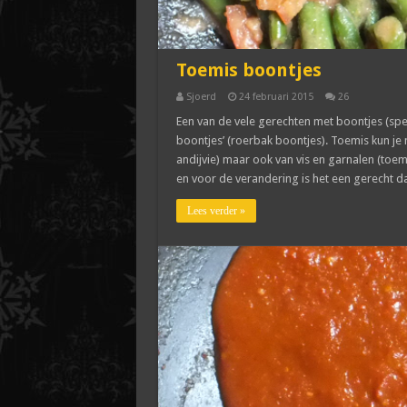
Toemis boontjes
Sjoerd
24 februari 2015
26
Een van de vele gerechten met boontjes (spe
boontjes’ (roerbak boontjes). Toemis kun je
andijvie) maar ook van vis en garnalen (toem
en voor de verandering is het een gerecht da
Lees verder »