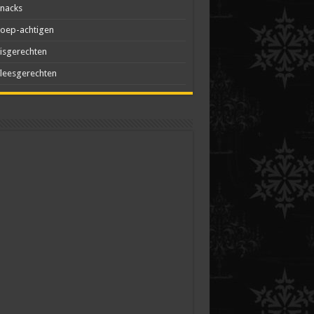
nacks
oep-achtigen
isgerechten
leesgerechten