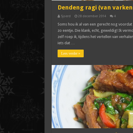
Dendeng ragi (van varken
Sjoerd
28 december 2014
4
Soms hou ik al van een gerecht nog voordat
zo eentje. Die klank, echt, geweldig! Ik ve
zelf roep ik, tijdens het vertellen van verh
iets dat …
Lees verder »