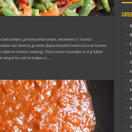
Cate
B
rzieboontjes, prinsessenboontjes, whatever) is ’toemis
D
 maken van diverse groente (bijvoorbeeld toemis kool en toemis
is ikan en toemis oedang). Deze toemis boontjes is erg lekker
E
t simpel en snel te maken is. …
G
K
K
K
N
s