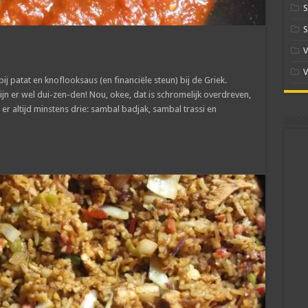
S
S
V
V
j patat en knoflooksaus (en financiële steun) bij de Griek.
ijn er wel dui-zen-den! Nou, okee, dat is schromelijk overdreven,
 er altijd minstens drie: sambal badjak, sambal trassi en