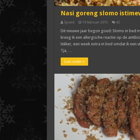
Nasi goreng slomo istim
Sjoerd
19 februari 2015
42
Dit nieuwe jaar begon goed: Slomo in bed met
kreeg ik een allergische reactie op de antibi
lekker, een week extra in bed omdat ik een v
Tja, …
Lees verder »