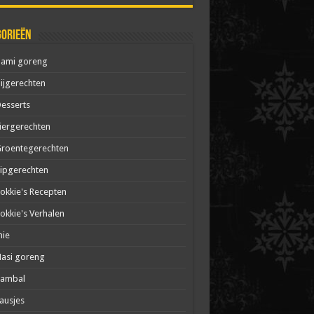
gorieën
Bami goreng
ijgerechten
esserts
iergerechten
roentegerechten
ipgerechten
okkie's Recepten
okkie's Verhalen
mie
asi goreng
Sambal
ausjes