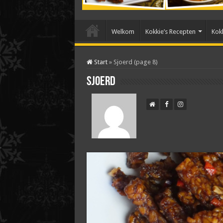
Welkom
Kokkie’s Recepten
Kokk
Start
»
Sjoerd (page 8)
Sjoerd