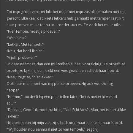
Tot mijn groot verdriet lukt het maar niet mijn zus blij te maken met dit
gerecht. Elke keer dat ik iets lekkers heb gemaakt met tempeh laat ik ’t
haar proeven maar tot nu toe zonder succes. Ze vindt het maar niks.
“Hier Iempie, moet je proeven.”
“Wat is dat?”
“Lekker. Met tempeh.”
“Neu, dat hoef ik niet.”
“A joh, proberen!”
En daar neemt ze dan een muizenhapje, heel voorzichtig. Ze proeft, ze
proeft, ze kijkt mij aan, trekt een vies gezicht en schudt haar hoofd.
“Nee,” zegt ze, “niet lekker.”
Ook haar man moet van mij per se proeven. Hij ook voorzichtig
happen.
“Hmmm,” oordeelt hij een paar tellen later, “het is niet echt vies of
zo…”
“Djeezus, Geor,” ik moet zuchten, “Niet Echt Vies?! Man, het is hartstikke
lekker!”
Hij zoekt steun bij mijn zus, zij schudt nog maar eens met haar hoofd.
“Wij houden nou eenmaal niet zo van tempeh,” zegt hij