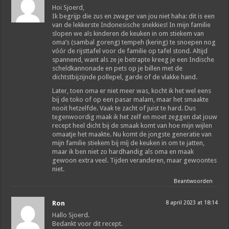
Hoi Sjoerd,
Ik begrijp die zus en zwager van jou niet haha: dit is een
van de lekkerste Indonesische snekkies! In mijn familie
slopen we als kinderen de keuken in om stiekem van
oma’s (sambal goreng) tempeh (kering) te snoepen nog
vóór de rijsttafel voor de familie op tafel stond. Altijd
spannend, want als ze je betrapte kreeg je een Indische
scheldkannonade en pets op je billen met de
dichtstbijzijnde pollepel, garde of de vlakke hand.
Later, toen oma er niet meer was, kocht ik het wel eens
bij de toko of op een pasar malam, maar het smaakte
nooit hetzelfde. Vaak te zacht of juist te hard. Dus
tegenwoordig maak ik het zelf en moet zeggen dat jouw
recept heel dicht bij de smaak komt van hoe mijn wijlen
omaatje het maakte. Nu komt de jongste generatie van
mijn familie stiekem bij míj de keuken in om te jatten,
maar ik ben niet zo hardhandig als oma en maak
gewoon extra veel. Tijden veranderen, maar gewoontes
niet.
Beantwoorden
Ron
8 april 2023 at 18:14
Hallo Sjoerd.
Bedankt voor dit recept.