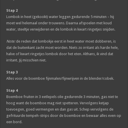
Stap 2
Lombok in heet (gekookt) water leggen gedurende 5 minuten – hij
moet wel helemaal onder trouwens. Daarna afspoelen met koud
water, steeltje verwijderen en de lombok in kwart ringetjes snijden.
Note:
de reden dat lombokje eerst in heet water moet dobberen, is
dat de buitenkant zacht moet worden. Niets zo irritant als harde hele,
halve of kwart ringetjes lombok door het eten. Althans, ik vind dat
irritant. Jij misschien niet.
Stap 3
Alles voor de boemboe fijnmalen/fijnwrijven in de blender/cobek.
Stap 4
Boemboe fruiten in 3 eetlepels olie gedurende 3 minuten, gas niet te
hoog want de boemboe mag niet spetteren. Vervolgens ketjap
toevoegen, goed vermengen en dan gas uit. Schep vervolgens de
gefrituurde tempeh-strips door de boemboe en bewaar alles even op
een bord.