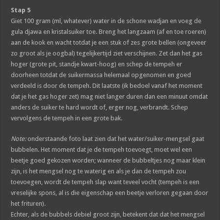
Stap 5
Giet 100 gram (ml, whatever) water in de schone wadjan en voeg de
gula djawa en kristalsuiker toe. Breng het langzaam (af en toe roeren)
aan de kook en wacht totdat je een stuk of zes grote bellen (ongeveer
zo groot als je oogbal) tegelijkertijd ziet verschijnen. Zet dan het gas
hoger (grote pit, standje kwart-hoog) en schep de tempeh er
doorheen totdat de suikermassa helemaal opgenomen en goed
verdeeld is door de tempeh. Dit laatste (ik bedoel vanaf het moment
dat je het gas hoger zet) mag niet langer duren dan een minuut omdat
anders de suiker te hard wordt of, erger nog, verbrandt. Schep
vervolgens de tempeh in een grote bak.
Note:
onderstaande foto laat zien dat het water/suiker-mengsel gaat
bubbelen. Het moment dat je de tempeh toevoegt, moet wel een
beetje goed gekozen worden; wanneer de bubbeltjes nog maar klein
zijn, is het mengsel nog te waterig en als je dan de tempeh zou
toevoegen, wordt de tempeh slap want teveel vocht (tempeh is een
vreselijke spons, al is die eigenschap een beetje verloren gegaan door
het frituren).
Echter, als de bubbels debiel groot zijn, betekent dat dat het mengsel