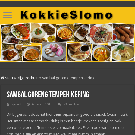
Start
»
Bijgerechten
»
sambal goreng tempeh kering
sambal goreng tempeh kering
Sjoerd
6 maart 2015
53 reacties
Dit bijgerecht doet het hier thuis bijzonder goed als snack (waar niet?).
Het smaakt naar tempeh (duh!) is een beetje krokant, zoetig en ook
een beetje pedis. Tenminste, zo maak ik het. Er zijn ook varianten die
non-pedis zijn en erg zoet. Ken wel, maar niet mijn smaak.