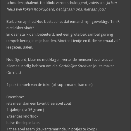
schouderophalend. Het klinkt verontschuldigend, zoiets als:
‘Jij kan
heus wel koken hoor Sjoerd, het ligt aan ons, niet aan jou.’
Barbaren zijn het! Hoe bestaat het dat iemand mijn geweldige Tim P.
niet lekker vindt?
En daar sta ik dan, beteuterd, met een grote bak sambal goreng
tempeh kering in mijn handen. Moeten Lientje en ik die helemaal zelf
leegeten. Balen.
Nou, Sjoerd, klaar nu met klagen, vertel de mensen liever wat ze
allemaal nodig hebben om die
Goddelijke Snek
van jou te maken.
(Grrrr…)
1 plak tempeh van de toko (of supermarkt, kan ook)
Boemboe:
iets meer dan een kwart theelepel zout
1 sjalotje (ca 35 gram )
2 teentjes knoflook
halve theelepel laos
1 theelepel asem (keukentamarinde, in potjes te koop)