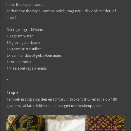
halve theelepel trassie
anderhalve theelepel sambal oelek (mag natuurlijk ook minder, of
meer)
Overige ingrediënten:
100 gram water
30 gram gula djawa
15 gram kristalsuiker
2x een handjevol gebakken uitjes
1 rode lombok
1 theelepel ketjap manis
*
Stap 1
Tempeh in strips snijden en lichtbruin, krokant frituren (olie op 180
graden). Uit laten lekken in een vergiet met keukenpapier.