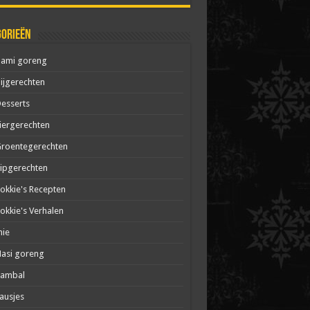
gorieën
Bami goreng
ijgerechten
esserts
iergerechten
roentegerechten
ipgerechten
okkie's Recepten
okkie's Verhalen
mie
asi goreng
Sambal
ausjes