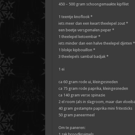
450 – 500 gram schoongemaakte kipfilet
1 teentje knoflook *
iets meer dan een kwart theelepel zout *
een beetje versgemalen peper *
1 theelepel ketoembar *
iets minder dan een halve theelepel djinten *
1 blokje kipbouillon *
3 theelepels sambal badjak *
1 ei
ca 60 gram rode ui, kleingesneden
ca 75 gram rode paprika, kleingesneden
ca 140 gram verse spinazie
2 el room (als in slagroom, maar dan vloeib
40 gram gestampte paprika mini fritesticks
50 gram paneermeel
Om te paneren:
1 zak broodkruimels