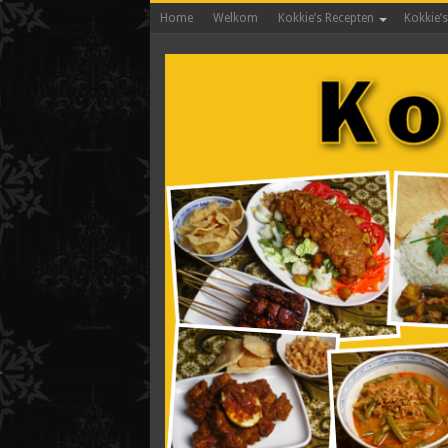
Home
Welkom
Kokkie’s Recepten
Kokkie’