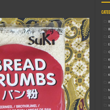
Cate
B
D
E
G
K
K
K
N
s