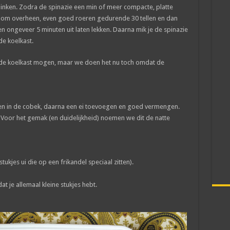
linken. Zodra de spinazie een min of meer compacte, platte
room overheen, even goed roeren gedurende 30 tellen en dan
en ongeveer 5 minuten uit laten lekken. Daarna mik je de spinazie
de koelkast.
n de koelkast mogen, maar we doen het nu toch omdat de
gen in de cobek, daarna een ei toevoegen en goed vermengen.
Voor het gemak (en duidelijkheid) noemen we dit de natte
tukjes ui die op een frikandel speciaal zitten).
t je allemaal kleine stukjes hebt.