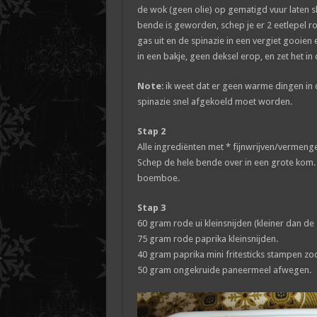
de wok (geen olie) op gematigd vuur laten s
bende is geworden, schep je er 2 eetlepel 
gas uit en de spinazie in een vergiet gooien 
in een bakje, geen deksel erop, en zet het in 
Note
: ik weet dat er geen warme dingen i
spinazie snel afgekoeld moet worden.
Stap 2
Alle ingrediënten met * fijnwrijven/vermen
Schep de hele bende over in een grote kom. 
boemboe.
Stap 3
60 gram rode ui kleinsnijden (kleiner dan de s
75 gram rode paprika kleinsnijden.
40 gram paprika mini fritesticks stampen zoda
50 gram ongekruide paneermeel afwegen.