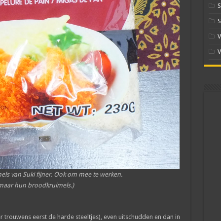
S
S
V
V
ls van Suki fijner. Ook om mee te werken.
, maar hun broodkruimels.)
r trouwens eerst de harde steeltjes), even uitschudden en dan in