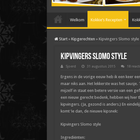
Welkom
Kokkie’s Recepten
Kokk
Start
»
Kipgerechten
»
Kipvingers Slomo style
Kipvingers Slomo style
Sjoerd
31 augustus 2015
18 react
Ergens in de vorige eeuw heb ik een keer ee
maar niks aan. Het lekkerste was het sausje
mijzelf in staat een betere versie van een ge
een nieuw gerecht bedenk, hebben wij hier 
kipvingers. (Ja, gezond is anders.) En eindel
komt ‘ie dan, de nieuwe kipsnek:
Kipvingers Slomo style
Ingrediënten: