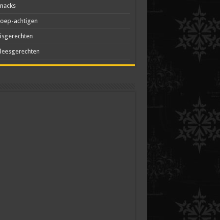
nacks
oep-achtigen
isgerechten
leesgerechten