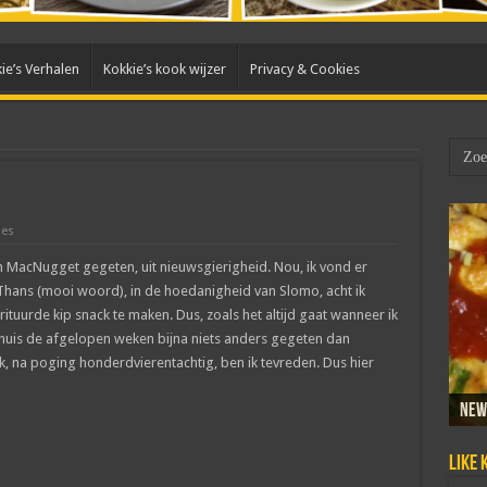
ie’s Verhalen
Kokkie’s kook wijzer
Privacy & Cookies
ies
n MacNugget gegeten, uit nieuwsgierigheid. Nou, ik vond er
. Thans (mooi woord), in de hoedanigheid van Slomo, acht ik
frituurde kip snack te maken. Dus, zoals het altijd gaat wanneer ik
thuis de afgelopen weken bijna niets anders gegeten dan
ijk, na poging honderdvierentachtig, ben ik tevreden. Dus hier
New
Sam
Dada
Mar
Taho
Like 