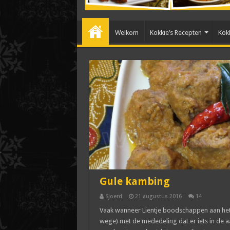
Welkom
Kokkie’s Recepten
Kokk
Gule kambing
Sjoerd
21 augustus 2016
14
Vaak wanneer Lientje boodschappen aan het d
wege) met de mededeling dat er iets in de aan