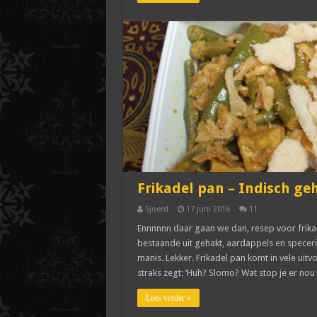
Frikadel pan – Indisch g
Sjoerd
17 juni 2016
11
Ennnnnn daar gaan we dan, resep voor frika
bestaande uit gehakt, aardappels en specerij
manis. Lekker. Frikadel pan komt in vele uit
straks zegt: ‘Huh? Slomo? Wat stop je er nou
Lees verder »