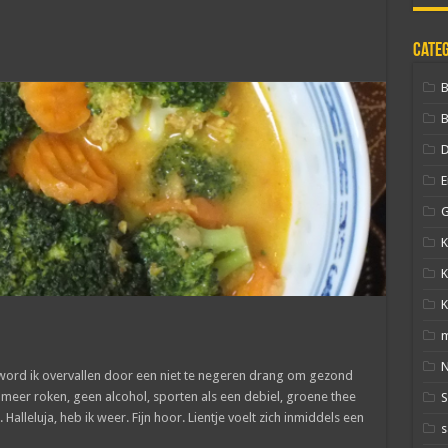
Cate
B
D
E
G
K
K
K
N
 word ik overvallen door een niet te negeren drang om gezond
t meer roken, geen alcohol, sporten als een debiel, groene thee
Halleluja, heb ik weer. Fijn hoor. Lientje voelt zich inmiddels een
s