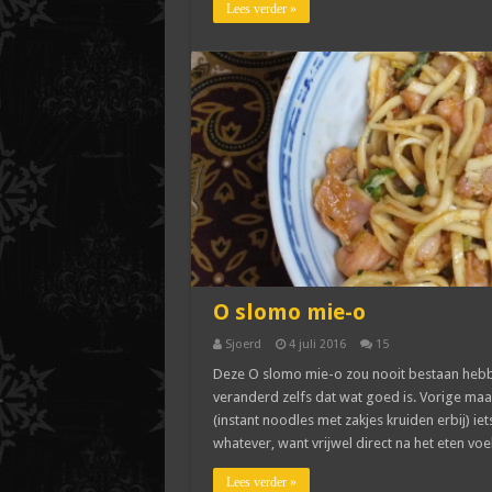
Lees verder »
O slomo mie-o
Sjoerd
4 juli 2016
15
Deze O slomo mie-o zou nooit bestaan hebben
veranderd zelfs dat wat goed is. Vorige maa
(instant noodles met zakjes kruiden erbij) i
whatever, want vrijwel direct na het eten voe
Lees verder »