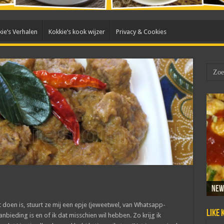
ie’s Verhalen
Kokkie’s kook wijzer
Privacy & Cookies
New
Sam
Dada
Mar
Taho
oen is, stuurt ze mij een epje (jeweetwel, van Whatsapp-
Like 
bieding is en of ik dat misschien wil hebben. Zo krijg ik