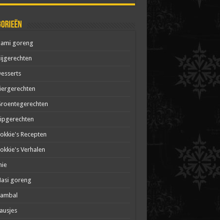
gorieën
Bami goreng
ijgerechten
esserts
iergerechten
roentegerechten
ipgerechten
okkie's Recepten
okkie's Verhalen
mie
asi goreng
Sambal
ausjes