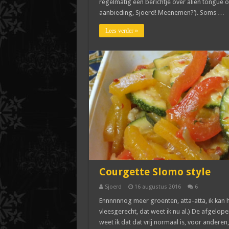
regelmatig een berichtje over alien tongue om
aanbieding, Sjoerd! Meenemen?’). Soms …
Lees verder »
Courgette Slomo style
Sjoerd
16 augustus 2016
6
Ennnnnnog meer groenten, atta-atta, ik kan 
vleesgerecht, dat weet ik nu al.) De afgelop
weet ik dat dat vrij normaal is, voor anderen