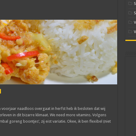
S
S
V
V
l
n voorjaar naadloos overgaat in herfst heb ik besloten dat wij
leven in dit bizarre klimaat. We need more vitamins. Volgens
bal goreng boontjes’, zij eist variatie. Okee, ik ben flexibel (niet