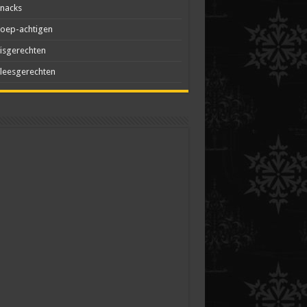
nacks
oep-achtigen
isgerechten
leesgerechten