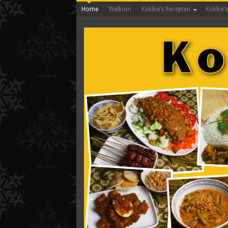
Home
Welkom
Kokkie’s Recepten
Kokkie’