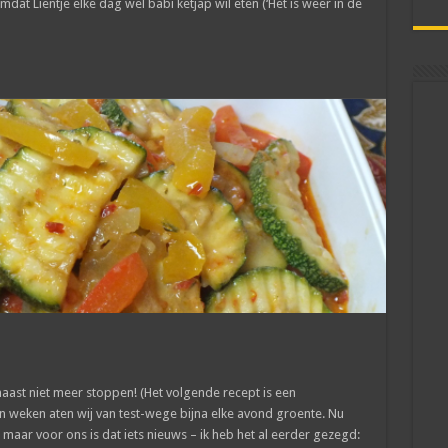
dat Lientje elke dag wel babi ketjap wil eten (‘Het is weer in de
haast niet meer stoppen! (Het volgende recept is een
en weken aten wij van test-wege bijna elke avond groente. Nu
, maar voor ons is dat iets nieuws – ik heb het al eerder gezegd: