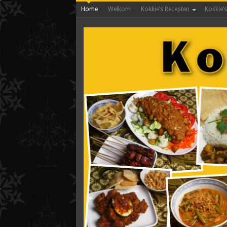
Home
Welkom
Kokkie’s Recepten
Kokkie’