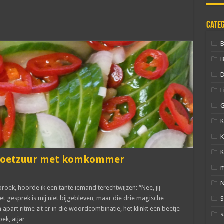
Cate
B
D
E
G
K
K
K
h zoetzuur met komkommer
N
broek, hoorde ik een tante iemand terechtwijzen: “Nee, jij
et gesprek is mij niet bijgebleven, maar die drie magische
apart ritme zit er in die woordcombinatie, het klinkt een beetje
s
oek, atjar …