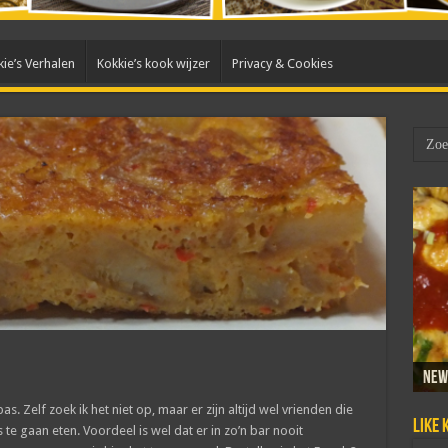
ie’s Verhalen
Kokkie’s kook wijzer
Privacy & Cookies
New
Sam
Dada
Mar
Taho
as. Zelf zoek ik het niet op, maar er zijn altijd wel vrienden die
Like 
e gaan eten. Voordeel is wel dat er in zo’n bar nooit