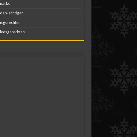
nacks
oep-achtigen
isgerechten
leesgerechten