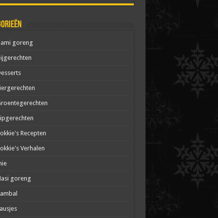
gorieën
Bami goreng
ijgerechten
esserts
iergerechten
roentegerechten
ipgerechten
okkie's Recepten
okkie's Verhalen
mie
asi goreng
Sambal
ausjes