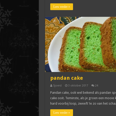
Lees verder »
pandan cake
Sjoerd
3 oktober 2017
24
Pandan cake, ook wel bekend als pandan spon
cake ooit. Teminste, als je groen een mooie k
hard voorbij loop, zweeft ‘ie zo van het schaa
Lees verder »