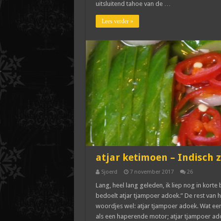
uitsluitend tahoe van de …
Lees verder »
atjar ketimoen – Indisc
Sjoerd
7 november 2017
26
Lang, heel lang geleden, ik liep nog in korte 
bedoelt atjar tjampoer adoek.” De rest van h
woordjes wel: atjar tjampoer adoek. Wat een 
als een haperende motor; atjar tjampoer ad