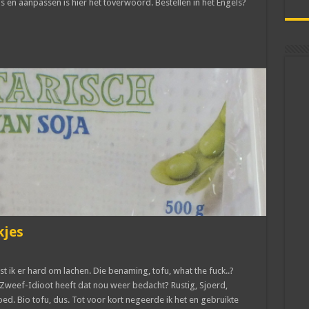
als en aanpassen is hier het toverwoord. Bestellen in het Engels?
kjes
st ik er hard om lachen. Die benaming, tofu, what the fuck..?
weef-Idioot heeft dat nou weer bedacht? Rustig, Sjoerd,
oed. Bio tofu, dus. Tot voor kort negeerde ik het en gebruikte