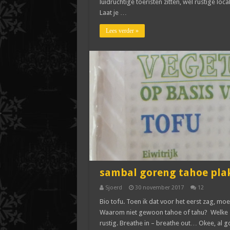
luidruchtige toeristen zitten, wél rustige loc
Laat je …
Lees verder »
sambal goreng tahoe pla
Sjoerd
30 november 2017
12
Bio tofu. Toen ik dat voor het eerst zag, moe
Waarom niet gewoon tahoe of tahu? Welke Z
rustig. Breathe in – breathe out… Okee, al g