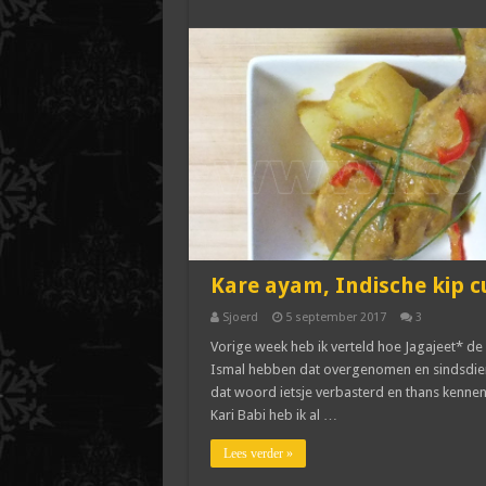
Kare ayam, Indische kip c
Sjoerd
5 september 2017
3
Vorige week heb ik verteld hoe Jagajeet* de 
Ismal hebben dat overgenomen en sindsdien he
dat woord ietsje verbasterd en thans kennen w
Kari Babi heb ik al …
Lees verder »