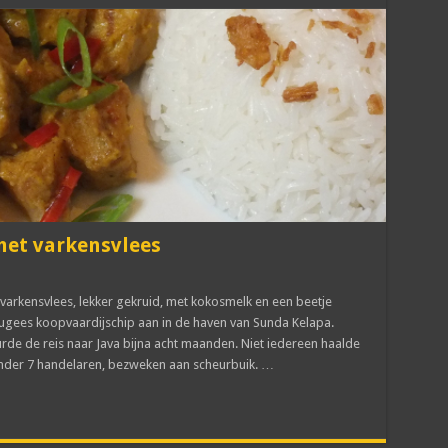
 met varkensvlees
t varkensvlees, lekker gekruid, met kokosmelk en een beetje
ugees koopvaardijschip aan in de haven van Sunda Kelapa.
rde de reis naar Java bijna acht maanden. Niet iedereen haalde
der 7 handelaren, bezweken aan scheurbuik. …