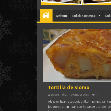
Welkom
Kokkie’s Recepten
Kokk
Tortilla de Slomo
Sjoerd
24 november 2018
11
Als je in Spanje woont, ontkom je niet aan tap
jou meetronen naar een Spaanse bar om iets t