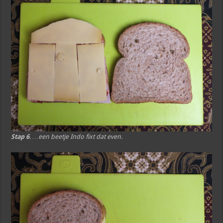
Stap 6
. …een beetje Indo fixt dat even.