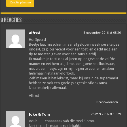
9 reacties
Alfred
5 november 2016 at 08:36
Hoi Sjoerd
Beetje laat misschien, maar afgelopen week jou site pas
ondekt, zag jou recept voor een tosti en dacht nog een
tip te moeten geven voor een sausje erbij.
Ik maak mijn tosti ook al jaren op ongeveer de zelfde
manier en eet hem altijd met een goeie knoflooksaus,
niet uit een flesje, zijn in mijn ogen te zuur en smaken
helemaal niet naar knoflook.
Zelf maken is het lekerst, maar bij ons in de supermarkt
hebben ze ook een goeie (slagersknoflooksaus).
Nou smakelijk allemaal.
Alfred
Beantwoorden
Joke & Tom
25 mei 2016 at 13:29
Aduh……enaaaaaak yah die tosti Slomo.
Niet te pedis maar errug lekah!!!!