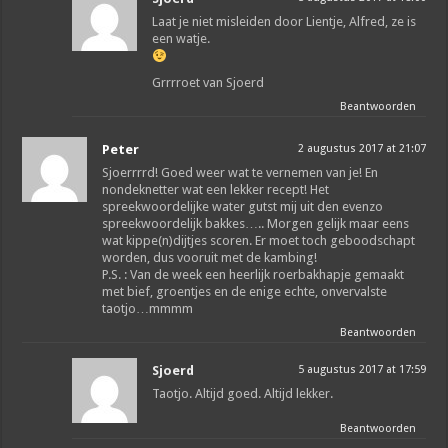
Laat je niet misleiden door Lientje, Alfred, ze is
een watje.
Grrrroet van Sjoerd
Beantwoorden
Peter
2 augustus 2017 at 21:07
Sjoerrrrd! Goed weer wat te vernemen van je! En
nondeknetter wat een lekker recept! Het
spreekwoordelijke water gutst mij uit den evenzo
spreekwoordelijk bakkes….. Morgen gelijk maar eens
wat kippe(n)dijtjes scoren. Er moet toch geboodschapt
worden, dus vooruit met de kambing!
P.S. : Van de week een heerlijk roerbakhapje gemaakt
met bief, groentjes en de enige echte, onvervalste
taotjo…mmmm
Beantwoorden
Sjoerd
5 augustus 2017 at 17:59
Taotjo. Altijd goed. Altijd lekker.
Beantwoorden