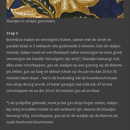
Rawitjes in stukjes gesneden.
Stap 5
Boemboe maken en vervolgens fruiten, samen met de sereh en
pandan blad, in 3 eetlepels olie gedurende 3 minuten. Dan de stukjes
tomaat, stukjes rawit en een theelepel suiker toevoegen en even goed
vermengen die handel. Vervolgens: kip erbij*, blaadjes kemangi ook,
alles even omscheppen, gas uit, wadjan op een gasring op de kleinste
pit zetten, gas op laag en deksel schuin op de pan en dan 20 tot 30
minuten laten staan – het is de bedoeling dat de boemboe/tomaat-
mix ietsje droog wordt, of beter gezegd, niet echt nat. Af en toe
omscheppen en na die 20 tot 30 minuten gas uit en klaar.
*) als je kipfilet gebruikt, moet je het gas ietsje hoger zetten, stukjes
kip erbij en bakken totdat ze wit verkleurd zijn, daarna de blaadjes
kemangi erbij, omscheppen, gas uit en de wadjan op de kleinste pit
zoals hierboven beschreven.