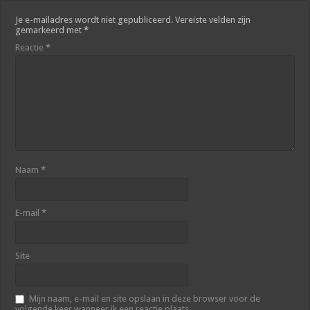
Je e-mailadres wordt niet gepubliceerd.
Vereiste velden zijn
gemarkeerd met
*
Reactie
*
Naam
*
E-mail
*
Site
Mijn naam, e-mail en site opslaan in deze browser voor de
volgende keer wanneer ik een reactie plaats.