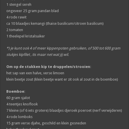
1 stengel sereh
ongeveer 25 gram pandan blad
4 rode rawit
ca 10 blaadjes kemangi (thaise basilicum/citroen basilicum)
2 tomaten
1 theelepel kristalsuiker
*) je kunt ook 4 of meer kippenpoten gebruiken, of 500 tot 600 gram
stukjes kipfilet , tis maar net wat jij wil.
Om op de stukken kip te druppelen/strooien
:
het sap van een halve, verse limoen
klein beetje zout (klein beetje want er zit ook al zout in de boemboe)
Boemboe
:
60 gram sjalot
4 teentjes knoflook
7 kleine (of 6 iets grotere) blaadjes djeroek poeroet (nerf verwijderen)
4 rode lomboks
15 gram verse djahe, geschild en klein gesneden