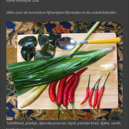
halve theelepel zout
Alles voor de boemboe fijnwrijven/fijnmalen in de cobek/blender.
Tafelkleed, plankje, djeroek poeroet, lepel, pandan blad, djahe, sereh,