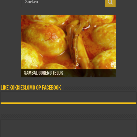
New Yong Hai
Sambal goreng telor
Dadar isi
Martabak telor
Tahoe telor
Like Kokkieslomo op Facebook