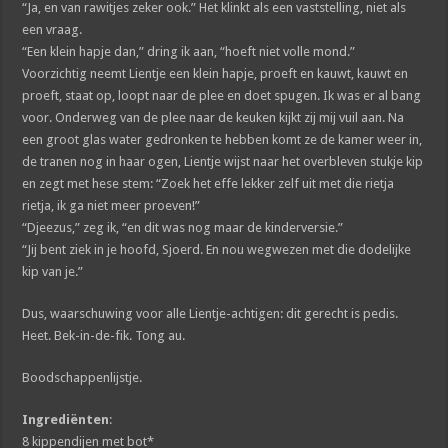
“Ja, en van rawitjes zeker ook.” Het klinkt als een vaststelling, niet als
een vraag.
“Een klein hapje dan,” dring ik aan, “hoeft niet volle mond.”
Voorzichtig neemt Lientje een klein hapje, proeft en kauwt, kauwt en
proeft, staat op, loopt naar de plee en doet spugen. Ik was er al bang
voor. Onderweg van de plee naar de keuken kijkt zij mij vuil aan. Na
een groot glas water gedronken te hebben komt ze de kamer weer in,
de tranen nog in haar ogen, Lientje wijst naar het overbleven stukje kip
en zegt met hese stem: “Zoek het effe lekker zelf uit met die rietja
rietja, ik ga niet meer proeven!”
“Djeezus,” zeg ik, “en dit was nog maar de kinderversie.”
“Jij bent ziek in je hoofd, Sjoerd. En nou wegwezen met die dodelijke
kip van je.”
Dus, waarschuwing voor alle Lientje-achtigen: dit gerecht is pedis.
Heet. Bek-in-de-fik. Tong au.
Boodschappenlijstje.
Ingrediënten
:
8 kippendijen met bot*