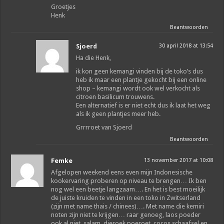
Groetjes
Henk
Beantwoorden
Sjoerd
30 april 2018 at 13:54
Ha die Henk,
ik kon geen kemangi vinden bij de toko’s dus
heb ik maar een plantje gekocht bij een online
shop – kemangi wordt ook wel verkocht als
citroen basilicum trouwens.
Een alternatief is er niet echt dus ik laat het weg
als ik geen plantjes meer heb.
Grrrroet van Sjoerd
Beantwoorden
Femke
13 november 2017 at 10:08
Afgelopen weekend eens even mijn Indonesische
kookervaring proberen op niveau te brengen… Ik ben
nog wel een beetje langzaam…. En het is best moeilijk
de juiste kruiden te vinden in een toko in Zwitserland
(zijn met name thais / chinees)…. Met name die kemiri
noten zijn niet te krijgen… raar genoeg, laos poeder
ook al niet, salam, djeroek poeroet, cocos schaafsel en