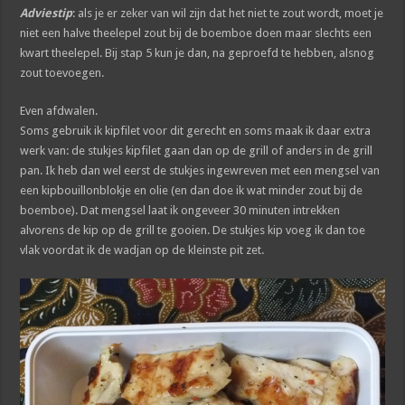
Adviestip
: als je er zeker van wil zijn dat het niet te zout wordt, moet je
niet een halve theelepel zout bij de boemboe doen maar slechts een
kwart theelepel. Bij stap 5 kun je dan, na geproefd te hebben, alsnog
zout toevoegen.
Even afdwalen.
Soms gebruik ik kipfilet voor dit gerecht en soms maak ik daar extra
werk van: de stukjes kipfilet gaan dan op de grill of anders in de grill
pan. Ik heb dan wel eerst de stukjes ingewreven met een mengsel van
een kipbouillonblokje en olie (en dan doe ik wat minder zout bij de
boemboe). Dat mengsel laat ik ongeveer 30 minuten intrekken
alvorens de kip op de grill te gooien. De stukjes kip voeg ik dan toe
vlak voordat ik de wadjan op de kleinste pit zet.