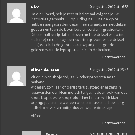
Nico
10 augustus 2017 at 16:58
Ha die Sjoerd, heb je recept helemaal volgens jouw
instructies gemaakt …. op 1 ding na ….na de kip te
hebben aangebraden deze in een braadpan met deksel
gedaan en toen de boemboe en verder ingrediënten.
Dit een half uurtje laten stoven met de deksel er op (nu,
realtime) en dan nog een kwartiertje zonder de deksel
….. (ps. ik heb de gebruiksaanwijzing niet goede
gelezen want de leptop staat niet in de keuken)
Beantwoorden
Alfred de Haan.
3 augustus 2017 at 23:42
Zit er lekker uit Sjoerd, ga ik zeker proberen na te
maken?.
Vroeger, zo’n jaar of dertig terug, stond er ergens in
leeuwarden een klein indisch tentje, hadden ook van dat
soort kippetjes te koop, bloedheet maar wel lekker,
begrijp jou Lientje wel een beetje, intussen al heel lang
liefhebber van vrij pittig dus zal wel te doen zijn.
Alfred
Beantwoorden
Sjoerd
5 augustus 2017 at 18:00