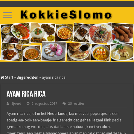
Start
»
Bijgerechten
»
ayam rica rica
ayam rica rica
Sjoerd
2 augustus 2017
25 reacties
Ayam rica rica, of in het Nederlands, kip met veel pepertjes, is een
zoetig-en-ook-een-beetje-fris gerecht dat geheel legaal flink pedis
gemaakt mag worden, al is dat laatste natuurlijk niet verplicht
(overigens, een beetje Manadonees is van mening dat het wel degelijk