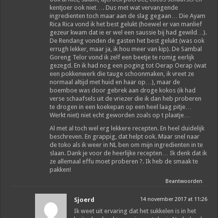
kentjoer ook niet…. Dus met wat vervangende
ingredienten toch maar aan de slag gegaan… Die Ayam
Rica Rica vond ik het best gelukt (hoewel er van manlief
gezeur kwam dat ie er wel een saussie bij had gewild…).
De Rendang vonden de gasten het best gelukt (was ook
errugh lekker, maar ja, ik hou meer van kip). De Sambal
Goreng Telor vond ik zelf een beetje te romig eerlijk
gezegd. En ik had nog een poging tot Oerap Oerap (wat
een pokkenwerk die tauge schoonmaken, ik vreet ze
normaal altijd met huid en haar op…), maar de
boemboe was door gebrek aan droge kokos (ik had
verse schaafsels uit de vriezer die ik dan heb proberen
te drogen in een koekepan op een heel laag pitje…
Werkt niet) niet echt geworden zoals op t plaatje…
Al met al toch wel erg lekkere recepten. En heel duidelijk
beschreven. En grappig, dat helpt ook. Maar snel naar
de toko als ik weer in NL ben om mijn ingredienten in te
slaan. Dank je voor de heerlijke recepten… Ik denk dat ik
ze allemaal effu moet proberen ?. Ik heb de smaak te
pakken!
Beantwoorden
Sjoerd
14 november 2017 at 11:26
Ik weet uit ervaring dat het sukkelen is in het