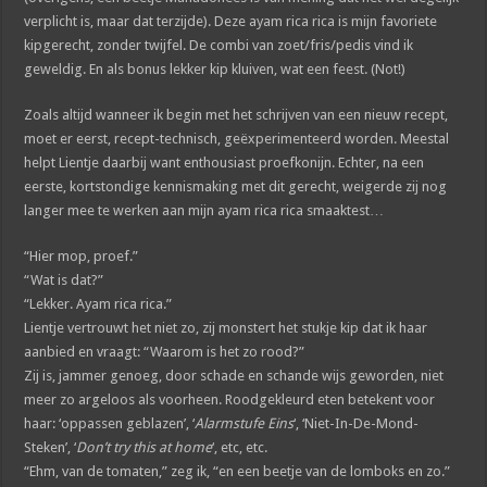
verplicht is, maar dat terzijde). Deze ayam rica rica is mijn favoriete
kipgerecht, zonder twijfel. De combi van zoet/fris/pedis vind ik
geweldig. En als bonus lekker kip kluiven, wat een feest. (Not!)
Zoals altijd wanneer ik begin met het schrijven van een nieuw recept,
moet er eerst, recept-technisch, geëxperimenteerd worden. Meestal
helpt Lientje daarbij want enthousiast proefkonijn. Echter, na een
eerste, kortstondige kennismaking met dit gerecht, weigerde zij nog
langer mee te werken aan mijn ayam rica rica smaaktest…
“Hier mop, proef.”
“Wat is dat?”
“Lekker. Ayam rica rica.”
Lientje vertrouwt het niet zo, zij monstert het stukje kip dat ik haar
aanbied en vraagt: “Waarom is het zo rood?”
Zij is, jammer genoeg, door schade en schande wijs geworden, niet
meer zo argeloos als voorheen. Roodgekleurd eten betekent voor
haar: ‘oppassen geblazen’, ‘
Alarmstufe Eins
‘, ‘Niet-In-De-Mond-
Steken’, ‘
Don’t try this at home
‘, etc, etc.
“Ehm, van de tomaten,” zeg ik, “en een beetje van de lomboks en zo.”