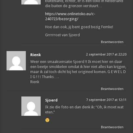
buitenland, echter, er is een toko in Nederland
die buiten de grenzen verstuurt…
https://www.onlinetoko.eu/c-
240723/bezorging/
Hoe dan ook, jij bent goed bezig Femke!
Grrrrroet van Sjoerd
Beantwoorden
Rienk
2 september 2017 at 22:20
Weer een smaaksensatie Sjoerd !! Ik moet hier en daar
een beetje smokkelen omdat ik hier niet alles kan krijgen,
maar ik zal toch dicht bij het origineel komen. G E W E L D
I G ! ! ! Thanks….
Rienk
Beantwoorden
Sjoerd
7 september 2017 at 12:11
Ik zie die foto en dan denk ik: “Oh, ik moet wat
eten.”
Beantwoorden