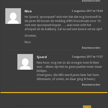
Beantwoorden
Nico
2 augustus 2017 at 15:24
He Sjoerd, spoorpunt? wist niet dat dat nog bestond! In
de jaren 60 tussen de middag (HBS Kruisstraat) voor 10
cent een spoorpunt kopen ….. was toen echt het
afsnijsel uit de bakkerij. Zal nu wel een luxere versie zijn?
Groeten,
Nico
Beantwoorden
Sjoerd
5 augustus 2017 at 17:57
Nee hoor, nog net zo als vroeger toen ik klein
was – alleen zijn het nu geen punten meer maar
blokjes.
(Overigens, die HBS werd jaren later het Gem.
Atheneum, of zoiets, en daar ging ik heen.)
Beantwoorden