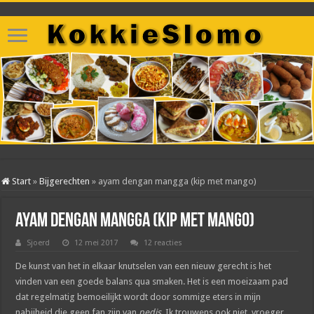
Start
»
Bijgerechten
»
ayam dengan mangga (kip met mango)
ayam dengan mangga (kip met mango)
Sjoerd
12 mei 2017
12 reacties
De kunst van het in elkaar knutselen van een nieuw gerecht is het
vinden van een goede balans qua smaken. Het is een moeizaam pad
dat regelmatig bemoeilijkt wordt door sommige eters in mijn
nabijheid die geen fan zijn van
pedis
. Ik trouwens ook niet, vroeger,