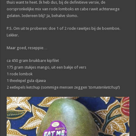
thuis want te heet. Ik heb dus, bij de definitieve versie, de
oorspronkelijke mix van rode lomboks en cabe rawit achterwege
gelaten. Iedereen blij? Ja, behalve slomo.
P.S. Om uit te proberen: doe 1 of 2 rode rawitjes bij de boemboe.
Lekker.
Maar goed, reseppie…
ca 450 gram bruikbare kipfilet
175 gram stukjes mango, uit een bakje of vers
1 rode lombok
1 theelepel gula djawa
2 eetlepels ketchup (sommige mensen zeggen ‘
tomatenketchup
’)