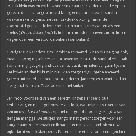
toen ik klein was en vol bewondering naar mijn vader keek die op elk
gerecht dat hij voorgeschoteld kreeg een paar eetlepels sambal
kwakte en vervolgens, met een zakdoek op z’n glimmende
voorhoofd geplakt, de komende 10 minuten zat te zweten als een
koelie. (
‘Oh, zo lekker joh!’
) Ik heb mijn moeder trouwens nooit horen
klagen over een verstoorde balans (sambalans).
Overigens, niks Indo’s is mij inmiddels vreemd, ik heb die neiging ook,
maar ik dwing mijzelf eerst te proeven voordat ik de sambal erbij pak.
Soms, in mijn jeugdig enthousiasme, laat ik mij helemaal gaan tijdens
het koken en dan blijkt mijn nieuw en zorgvuldig uitgebalanceerd
gerecht uiteindelijk te pedis voor anderen. Jammerpech want dat kan
niet gefixt worden. (Nee, ook niet met suiker.)
Een mooi voorbeeld van een gerecht, uitgebalanceerd qua
eetbeleving en met ingebouwde zakdoek, was mijn eerste versie van
een nieuwe
kreasi kuliner
: kip met mango, of mooier gezegd: ayam
dengan mangga. De stukjes mango in het gerecht zorgen voor een
aangenaam zoete smaak en ik had er een mix van lombok en rawit
bijbedacht voor lekker pedis. Echter, niet te eten voor sommigen hier