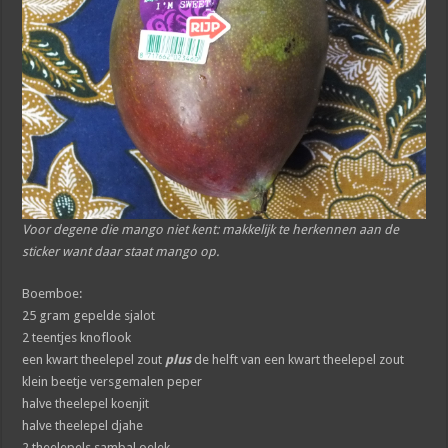
Voor degene die mango niet kent: makkelijk te herkennen aan de
sticker want daar staat mango op.
Boemboe:
25 gram gepelde sjalot
2 teentjes knoflook
een kwart theelepel zout
plus
de helft van een kwart theelepel zout
klein beetje versgemalen peper
halve theelepel koenjit
halve theelepel djahe
2 theelepels sambal oelek