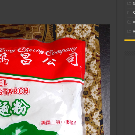
S
S
V
V