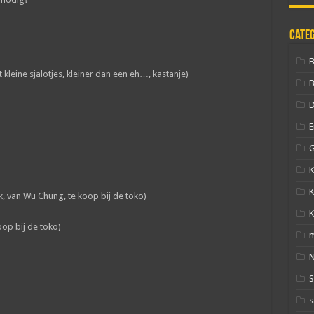
Cate
t kleine sjalotjes, kleiner dan een eh…, kastanje)
B
D
E
G
K
K
k, van Wu Chung, te koop bij de toko)
K
op bij de toko)
N
s