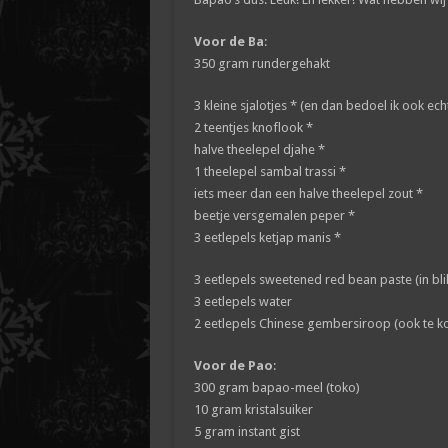
Voor de Ba
:
350 gram rundergehakt
3 kleine sjalotjes * (en dan bedoel ik ook ech
2 teentjes knoflook *
halve theelepel djahe *
1 theelepel sambal trassi *
iets meer dan een halve theelepel zout *
beetje versgemalen peper *
3 eetlepels ketjap manis *
3 eetlepels sweetened red bean paste (in bli
3 eetlepels water
2 eetlepels Chinese gembersiroop (ook te ko
Voor de Pao
:
300 gram bapao-meel (toko)
10 gram kristalsuiker
5 gram instant gist