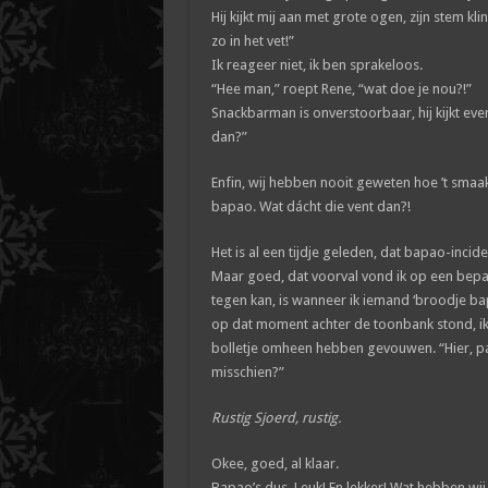
Hij kijkt mij aan met grote ogen, zijn stem klin
zo in het vet!”
Ik reageer niet, ik ben sprakeloos.
“Hee man,” roept Rene, “wat doe je nou?!”
Snackbarman is onverstoorbaar, hij kijkt ev
dan?”
Enfin, wij hebben nooit geweten hoe ’t smaakt
bapao. Wat dácht die vent dan?!
Het is al een tijdje geleden, dat bapao-incide
Maar goed, dat voorval vond ik op een bepa
tegen kan, is wanneer ik iemand ‘broodje ba
op dat moment achter de toonbank stond, ik
bolletje omheen hebben gevouwen. “Hier, pa
misschien?”
Rustig Sjoerd, rustig.
Okee, goed, al klaar.
Bapao’s dus. Leuk! En lekker! Wat hebben wi