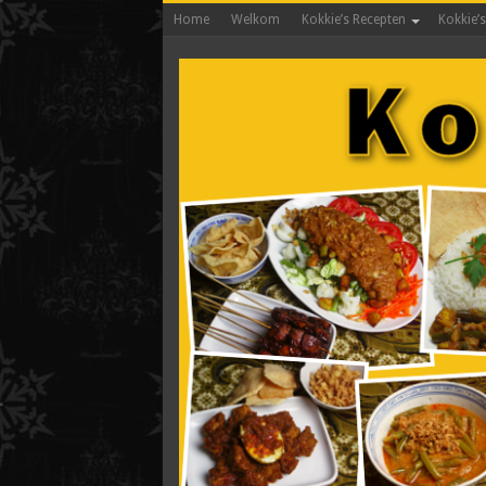
Home
Welkom
Kokkie’s Recepten
Kokkie’