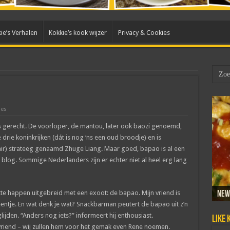
ie’s Verhalen
Kokkie’s kook wijzer
Privacy & Cookies
ies
ees gerecht. De voorloper, de mantou, later ook baozi genoemd,
drie koninkrijken (dát is nog ‘ns een oud broodje) en is
tair) strateeg genaamd Zhuge Liang. Maar goed, bapao is al een
blog. Sommige Nederlanders zijn er echter niet al heel erg lang
ette happen uitgebreid met een exoot: de bapao. Mijn vriend is
New
Sam
Dada
Mar
Taho
 eentje. En wat denk je wat? Snackbarman peutert de bapao uit z’n
lijden. “Anders nog iets?” informeert hij enthousiast.
Like 
n vriend – wij zullen hem voor het gemak even Rene noemen.