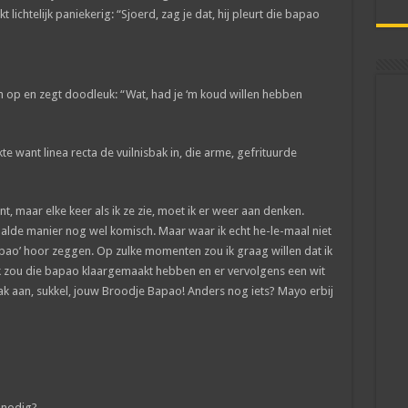
kt lichtelijk paniekerig: “Sjoerd, zag je dat, hij pleurt die bapao
en op en zegt doodleuk: “Wat, had je ‘m koud willen hebben
e want linea recta de vuilnisbak in, die arme, gefrituurde
nt, maar elke keer als ik ze zie, moet ik er weer aan denken.
alde manier nog wel komisch. Maar waar ik echt he-le-maal niet
pao’ hoor zeggen. Op zulke momenten zou ik graag willen dat ik
 zou die bapao klaargemaakt hebben en er vervolgens een wit
k aan, sukkel, jouw Broodje Bapao! Anders nog iets? Mayo erbij
j nodig?