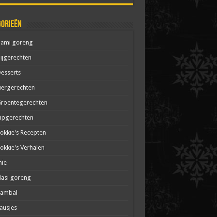
gorieën
Bami goreng
ijgerechten
esserts
iergerechten
roentegerechten
ipgerechten
okkie's Recepten
okkie's Verhalen
mie
asi goreng
Sambal
ausjes