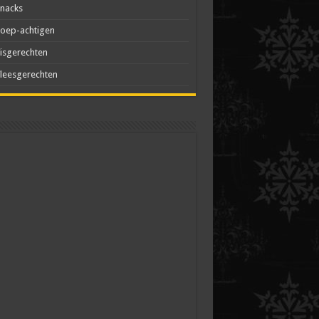
nacks
oep-achtigen
isgerechten
leesgerechten