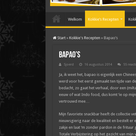
Welkom
Kokkie’s Recepten
Kokk
Start
»
Kokkie's Recepten
»
Bapao’s
Bapao’s
Sjoerd
16 augustus 2014
55 react
Ja, ik weet het, bapao is eigenlijk een Chin
werd voor het eerst gemaakt ten tijde van de 
bedacht, zo gaat het verhaal, door een (mil
eeuw of wat Indo food, dus komt ‘ie op mijn 
vertrouwd mee…
Mijn favoriete snackbar heeft de collectie v
nieuwsgierig naar de kwaliteit en bestelt er
zakje en laat ‘m zonder pardon in de frituur g
Totale Verbijstering op het gezicht van mij