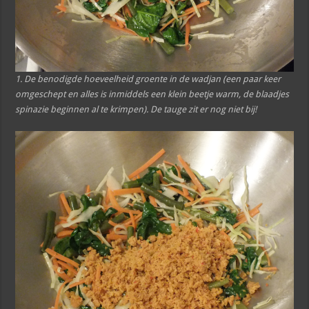
1. De benodigde hoeveelheid groente in de wadjan (een paar keer
omgeschept en alles is inmiddels een klein beetje warm, de blaadjes
spinazie beginnen al te krimpen). De tauge zit er nog niet bij!