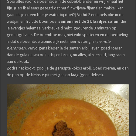
Gooi alles voor de boemboe in de cobek/blender en wrijf/maal het
fijn. (Heb ik al eens gezegd dat het fijnwrijven/fijnmalen makkelijker
gaat als je er een beetje water bij doet?) Verhit 2 eetlepels olie in de
wadjan en fruit de boemboe,
samen met de 3 blaadjes salam
die
je eventjes helemaal verkreukeld hebt, gedurende 3 minuten op
gematigd vuur. De boemboe mag niet wild spetteren en de bedoeling
is dat de boemboe uiteindelijk niet meer waterig is (
zie note
hieronder
). Vervolgens kieper je de santen erbij, even goed roeren,
dan de gula djawa ook erbij en breng nu alles, al roerend, langzaam
aan de kook.
Zodra het kookt, gooi je de geraspte kokos erbij. Goed roeren, en dan
de pan op de kleinste pit met gas op laag (geen deksel).