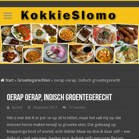
Start
»
Groentegerechten
»
oerap oerap, Indisch groentegerecht
oerap oerap, Indisch groentegerecht
Sjoerd
28 januari 2017
17 reacties
Het is niet dat ik er per se op zit te letten, maar het valt mij op dat
mensen herrie maken terwijl ze groente eten. Dat geknaag op
knapperige kool of wortel, echt debiel. Maar nu doe ik daar zelf – een
tijdje al – ook aan mee. Sterker nog, ik drink zelfs een paar flessen