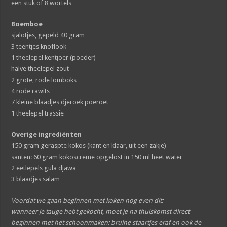
een stuk of 8 wortels
Boemboe
sjalotjes, gepeld 40 gram
3 teentjes knoflook
1 theelepel kentjoer (poeder)
halve theelepel zout
2 grote, rode lomboks
4 rode rawits
7 kleine blaadjes djeroek poeroet
1 theelepel trassie
Overige ingrediënten
150 gram geraspte kokos (kant en klaar, uit een zakje)
santen: 60 gram kokoscreme opgelost in 150 ml heet water
2 eetlepels gula djawa
3 blaadjes salam
Voordat we gaan beginnen met koken nog even dit:
wanneer je tauge hebt gekocht, moet je na thuiskomst direct
beginnen met het schoonmaken: bruine staartjes eraf en ook de