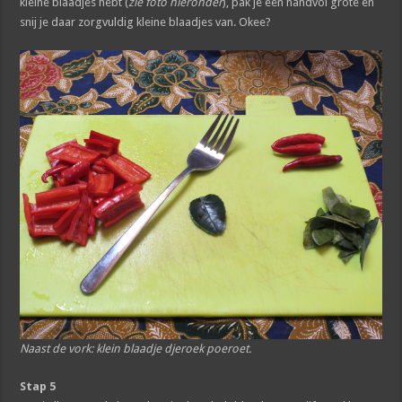
kleine blaadjes hebt (
zie foto hieronder
), pak je een handvol grote en
snij je daar zorgvuldig kleine blaadjes van. Okee?
Naast de vork: klein blaadje djeroek poeroet.
Stap 5