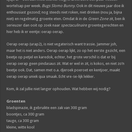
wortelsap per week.
Bugs Slomo Bunny
. Ook in dit nieuwe jaar doe ik
enthousiast gezond; nog steeds niet roken, niet drinken (nou ja, bijna
niet) en regelmatig groente eten. Omdat ik in de
Green Zone
zit, ben ik
serieuzer dan ooit op zoek naar
spectaculinaire
groentegerechten en
hier heb ik er eentje: oerap oerap.
Oerap oerap (urap2), is niet vegaterisch want trassie. Jammer joh,
maar het is niet anders. Oerap oerap lijkt, zo op het eerste gezicht, een
beetje op petjel en karedok, echter, het grote verschil is dat er bij
oerap oerap geen pindasaus zit. Wat er wel in zit, is kokos, en niet zo’n
beetje ook. Dat, samen met o.a. djeroek poeroet en kentjoer, maakt
oerap oerap uniek qua smaak. Echt vre-se-lijk lekker.
Kom, ik zal jullie niet langer ophouden. Wat hebben wij nodig?
Groenten
bladspinazie, ik gebruikte een zak van 300 gram
boontjes, ca 300 gram
tauge, ca 300 gram
kleine, witte kool