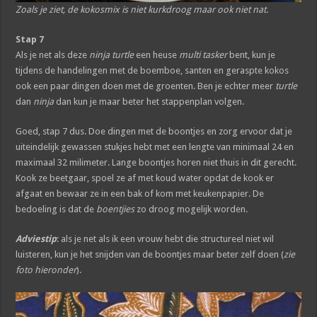
Zoals je ziet, de kokosmix is niet kurkdroog maar ook niet nat.
Stap 7
Als je net als deze
ninja turtle
een heuse
multi tasker
bent, kun je
tijdens de handelingen met de boemboe, santen en geraspte kokos
ook een paar dingen doen met de groenten. Ben je echter meer
turtle
dan
ninja
dan kun je maar beter het stappenplan volgen.
Goed, stap 7 dus. Doe dingen met de boontjes en zorg ervoor dat je
uiteindelijk gewassen stukjes hebt met een lengte van minimaal 24 en
maximaal 32 milimeter. Lange boontjes horen niet thuis in dit gerecht.
Kook ze beetgaar, spoel ze af met koud water opdat de kook er
afgaat en bewaar ze in een bak of kom met keukenpapier. De
bedoeling is dat de
boentjies
zo droog mogelijk worden.
Adviestip
: als je net als ik een vrouw hebt die structureel niet wil
luisteren, kun je het snijden van de boontjes maar beter zelf doen (
zie
foto hieronder
).