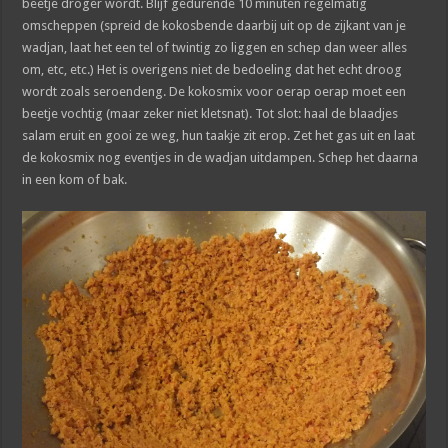
beetje droger wordt. Blijf gedurende 10 minuten regelmatig
omscheppen (spreid de kokosbende daarbij uit op de zijkant van je
wadjan, laat het een tel of twintig zo liggen en schep dan weer alles
om, etc, etc.) Het is overigens niet de bedoeling dat het echt droog
wordt zoals seroendeng. De kokosmix voor oerap oerap moet een
beetje vochtig (maar zeker niet kletsnat). Tot slot: haal de blaadjes
salam eruit en gooi ze weg, hun taakje zit erop. Zet het gas uit en laat
de kokosmix nog eventjes in de wadjan uitdampen. Schep het daarna
in een kom of bak.