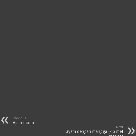
Previous
Ajam taotjo
Next
ayam dengan mangga (kip met