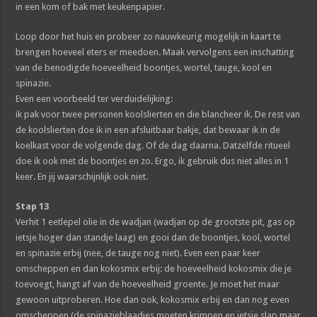
in een kom of bak met keukenpapier.
Loop door het huis en probeer zo nauwkeurig mogelijk in kaart te
brengen hoeveel eters er meedoen. Maak vervolgens een inschatting
van de benodigde hoeveelheid boontjes, wortel, tauge, kool en
spinazie.
Even een voorbeeld ter verduidelijking:
ik pak voor twee personen koolslierten en die blancheer ik. De rest van
de koolslierten doe ik in een afsluitbaar bakje, dat bewaar ik in de
koelkast voor de volgende dag. Of de dag daarna. Datzelfde ritueel
doe ik ook met de boontjes en zo. Ergo, ik gebruik dus niet alles in 1
keer. En jij waarschijnlijk ook niet.
Stap 13
Verhit 1 eetlepel olie in de wadjan (wadjan op de grootste pit, gas op
ietsje hoger dan standje laag) en gooi dan de boontjes, kool, wortel
en spinazie erbij (nee, de tauge nog niet). Even een paar keer
omscheppen en dan kokosmix erbij: de hoeveelheid kokosmix die je
toevoegt, hangt af van de hoeveelheid groente. Je moet het maar
gewoon uitproberen. Hoe dan ook, kokosmix erbij en dan nog even
omscheppen (de spinazieblaadjes moeten krimpen en ietsje slap maar