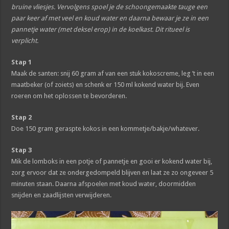
bruine vliesjes. Vervolgens spoel je de schoongemaakte tauge een
paar keer af met veel en koud water en daarna bewaar je ze in een
pannetje water (met deksel erop) in de koelkast. Dit ritueel is
verplicht.
Stap 1
Maak de santen: snij 60 gram af van een stuk kokoscreme, leg ’t in een
maatbeker (of zoiets) en schenk er 150 ml kokend water bij. Even
roeren om het oplossen te bevorderen.
Stap 2
Doe 150 gram geraspte kokos in een kommetje/bakje/whatever.
Stap 3
Mik de lomboks in een potje of pannetje en gooi er kokend water bij,
zorg ervoor dat ze ondergedompeld blijven en laat ze zo ongeveer 5
minuten staan. Daarna afspoelen met koud water, doormidden
snijden en zaadlijsten verwijderen.