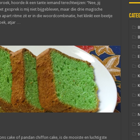
broek, hoorde ik een tante iemand terechtwijzen: “Nee, jij
et gesprek is mij niet bijgebleven, maar die drie magische
Cate
apart ritme zit er in die woordcombinatie, het klinkt een beetje
oek, atjar …
B
D
E
G
K
K
K
N
s
s cake of pandan chiffon cake, is de mooiste en luchtigste