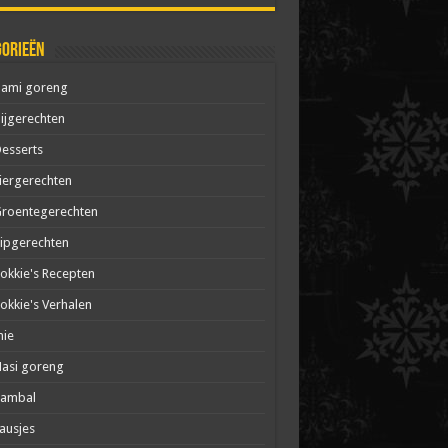
gorieën
Bami goreng
ijgerechten
esserts
iergerechten
roentegerechten
ipgerechten
okkie's Recepten
okkie's Verhalen
mie
asi goreng
Sambal
ausjes