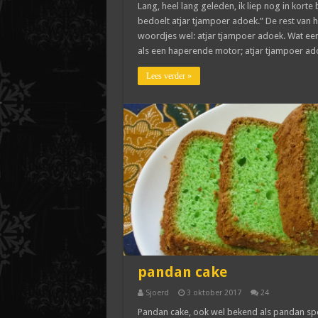
Lang, heel lang geleden, ik liep nog in korte 
bedoelt atjar tjampoer adoek.” De rest van h
woordjes wel: atjar tjampoer adoek. Wat een 
als een haperende motor; atjar tjampoer ad
Lees verder »
pandan cake
Sjoerd
3 oktober 2017
24
Pandan cake, ook wel bekend als pandan spon