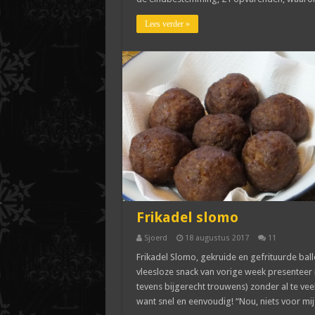
Lees verder »
Frikadel slomo
Sjoerd
18 augustus 2017
11
Frikadel Slomo, gekruide en gefrituurde ball
vleesloze snack van vorige week presenteer i
tevens bijgerecht trouwens) zonder al te vee
want snel en eenvoudig! “Nou, niets voor mij.