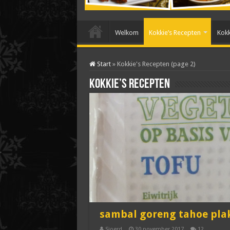
Welkom
Kokkie’s Recepten
Kokk
Start
»
Kokkie's Recepten (page 2)
Kokkie’s Recepten
sambal goreng tahoe pla
Sjoerd
30 november 2017
12