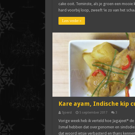
cake ooit. Teminste, als je groen een mooie k
hard voorbij loop, zweeft ‘ie zo van het schaa
Lees verder »
Kare ayam, Indische kip c
Sjoerd
5 september 2017
3
Vorige week heb ik verteld hoe Jagajeet* de 
Ismal hebben dat overgenomen en sindsdien he
dat woord ietsje verbasterd en thans kennen w