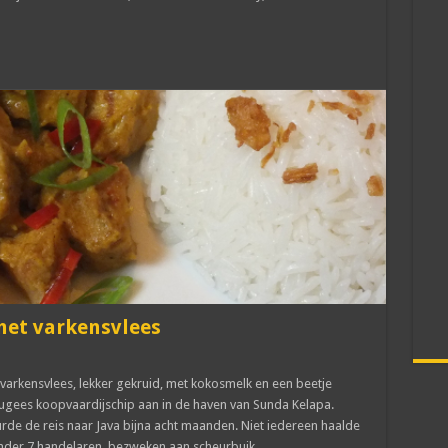
 met varkensvlees
t varkensvlees, lekker gekruid, met kokosmelk en een beetje
ugees koopvaardijschip aan in de haven van Sunda Kelapa.
rde de reis naar Java bijna acht maanden. Niet iedereen haalde
der 7 handelaren, bezweken aan scheurbuik. …