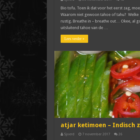
Bio tofu. Toen ik dat voor het eerst zag, moe
Waarom niet gewoon tahoe of tahu? Welke Z
rustig. Breathe in – breathe out… Okee, al g
uitsluitend tahoe van de …
Lees verder »
atjar ketimoen – Indisc
Sjoerd
7 november 2017
26