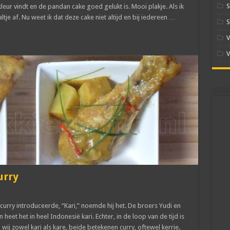
S
leur vindt en de pandan cake goed gelukt is. Mooi plakje. Als ik
ltje af. Nu weet ik dat deze cake niet altijd en bij iedereen …
S
V
V
urry
curry introduceerde, “Kari,” noemde hij het. De broers Yudi en
et het in heel Indonesië kari. Echter, in de loop van de tijd is
ij zowel kari als kare, beide betekenen curry, oftewel kerrie.