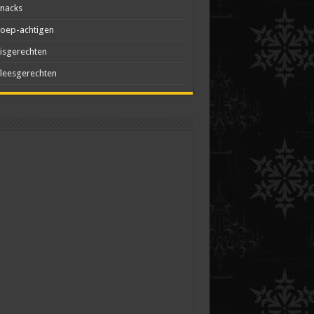
nacks
oep-achtigen
isgerechten
leesgerechten