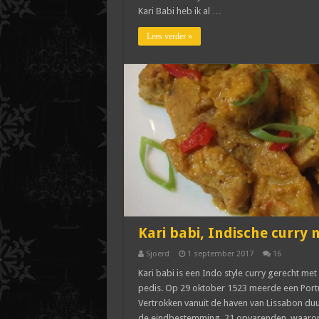
Kari Babi heb ik al …
Lees verder »
Kari babi, Indische curry
Sjoerd
1 september 2017
16
Kari babi is een Indo style curry gerecht me
pedis. Op 29 oktober 1523 meerde een Port
Vertrokken vanuit de haven van Lissabon duu
de eindbestemming, 21 opvarenden, waaron