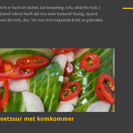
st ik er hard om lachen. Die benaming, tofu, what the fuck..?
weef-Idioot heeft dat nou weer bedacht? Rustig, Sjoerd,
oed. Bio tofu, dus. Tot voor kort negeerde ik het en gebruikte
h zoetzuur met komkommer