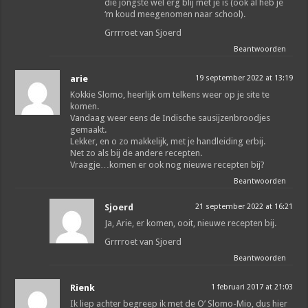
die jongste wel erg blij met je is (ook al heb je
‘m koud meegenomen naar school).
Grrrroet van Sjoerd
Beantwoorden
arie
19 september 2022 at 13:19
Kokkie Slomo, heerlijk om telkens weer op je site te
komen.
Vandaag weer eens de Indische sausijzenbroodjes
gemaakt.
Lekker, en o zo makkelijk, met je handleiding erbij.
Net zo als bij de andere recepten.
Vraagje…komen er ook nog nieuwe recepten bij?
Beantwoorden
Sjoerd
21 september 2022 at 16:21
Ja, Arie, er komen, ooit, nieuwe recepten bij.
Grrrroet van Sjoerd
Beantwoorden
Rienk
1 februari 2017 at 21:03
Ik liep achter begreep ik met de O’ Slomo-Mio, dus hier