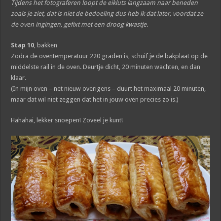
Tijdens het fotograferen loopt de eikluts langzaam naar beneden
zoals je ziet, dat is niet de bedoeling dus heb ik dat later, voordat ze
de oven ingingen, gefixt met een droog kwastje.
Stap 10
, bakken
Zodra de oventemperatuur 220 graden is, schuif je de bakplaat op de
middelste rail in de oven. Deurtje dicht, 20 minuten wachten, en dan
klaar.
(In mijn oven – net nieuw overigens – duurt het maximaal 20 minuten,
maar dat wil niet zeggen dat het in jouw oven precies zo is.)
Hahahai, lekker snoepen! Zoveel je kunt!