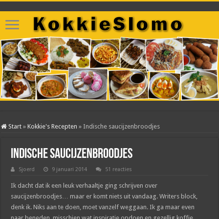
Start
»
Kokkie's Recepten
»
Indische saucijzenbroodjes
Indische saucijzenbroodjes
Sjoerd
9 januari 2014
51 reacties
Ik dacht dat ik een leuk verhaaltje ging schrijven over
saucijzenbroodjes… maar er komt niets uit vandaag. Writers block,
denk ik. Niks aan te doen, moet vanzelf weggaan. Ik ga maar even
naar beneden, misschien wat inspiratie opdoen en gezellig koffie