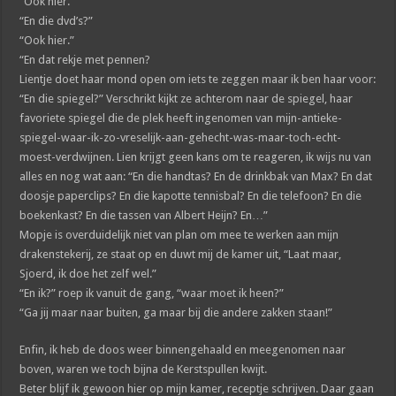
“Ook hier.”
“En die dvd’s?”
“Ook hier.”
“En dat rekje met pennen?
Lientje doet haar mond open om iets te zeggen maar ik ben haar voor:
“En die spiegel?” Verschrikt kijkt ze achterom naar de spiegel, haar
favoriete spiegel die de plek heeft ingenomen van mijn-antieke-
spiegel-waar-ik-zo-vreselijk-aan-gehecht-was-maar-toch-echt-
moest-verdwijnen. Lien krijgt geen kans om te reageren, ik wijs nu van
alles en nog wat aan: “En die handtas? En de drinkbak van Max? En dat
doosje paperclips? En die kapotte tennisbal? En die telefoon? En die
boekenkast? En die tassen van Albert Heijn? En…”
Mopje is overduidelijk niet van plan om mee te werken aan mijn
drakenstekerij, ze staat op en duwt mij de kamer uit, “Laat maar,
Sjoerd, ik doe het zelf wel.”
“En ik?” roep ik vanuit de gang, “waar moet ik heen?”
“Ga jij maar naar buiten, ga maar bij die andere zakken staan!”
Enfin, ik heb de doos weer binnengehaald en meegenomen naar
boven, waren we toch bijna de Kerstspullen kwijt.
Beter blijf ik gewoon hier op mijn kamer, receptje schrijven. Daar gaan