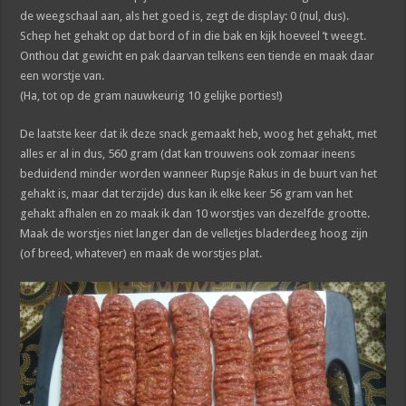
de weegschaal aan, als het goed is, zegt de display: 0 (nul, dus).
Schep het gehakt op dat bord of in die bak en kijk hoeveel ’t weegt.
Onthou dat gewicht en pak daarvan telkens een tiende en maak daar
een worstje van.
(Ha, tot op de gram nauwkeurig 10 gelijke porties!)
De laatste keer dat ik deze snack gemaakt heb, woog het gehakt, met
alles er al in dus, 560 gram (dat kan trouwens ook zomaar ineens
beduidend minder worden wanneer Rupsje Rakus in de buurt van het
gehakt is, maar dat terzijde) dus kan ik elke keer 56 gram van het
gehakt afhalen en zo maak ik dan 10 worstjes van dezelfde grootte.
Maak de worstjes niet langer dan de velletjes bladerdeeg hoog zijn
(of breed, whatever) en maak de worstjes plat
.