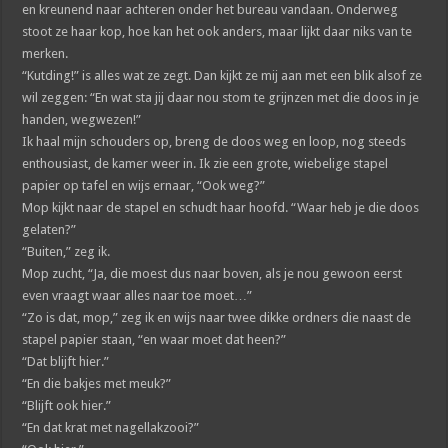
en kreunend naar achteren onder het bureau vandaan. Onderweg
stoot ze haar kop, hoe kan het ook anders, maar lijkt daar niks van te
merken.
“Kutding!” is alles wat ze zegt. Dan kijkt ze mij aan met een blik alsof ze
wil zeggen: “En wat sta jij daar nou stom te grijnzen met die doos in je
handen, wegwezen!”
Ik haal mijn schouders op, breng de doos weg en loop, nog steeds
enthousiast, de kamer weer in. Ik zie een grote, wiebelige stapel
papier op tafel en wijs ernaar, “Ook weg?”
Mop kijkt naar de stapel en schudt haar hoofd. “Waar heb je die doos
gelaten?”
“Buiten,” zeg ik.
Mop zucht, “Ja, die moest dus naar boven, als je nou gewoon eerst
even vraagt waar alles naar toe moet…”
“Zo is dat, mop,” zeg ik en wijs naar twee dikke ordners die naast de
stapel papier staan, “en waar moet dat heen?”
“Dat blijft hier.”
“En die bakjes met meuk?”
“Blijft ook hier.”
“En dat krat met nagellakzooi?”