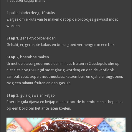
1 eetlepel ketjap manis
1 pakje bladerdeeg, 10 stuks
2 eitjes om eikluts van te maken dat op de broodjes gekwast moet
worden
Stap 1
, gehakt voorbereiden
Gehakt, ei, geraspte kokos en bosui goed vermengen in een bak.
Stap 2
, boemboe maken
Ui met de trassi gedurende een minuut fruiten in 2 eetlepels olie op
niet al te hoog vuur (ui moet glazig worden) en dan de knoflook,
sambal, zout, peper, nootmuskaat, ketoembar, en djahe er bijgooien.
Nog een minuut fruiten en dan gas uit.
Stap 3
, gula djawa en ketjap
Roer de gula djawa en ketjap manis door de boemboe en schep alles
op een bord om het af te laten koelen.