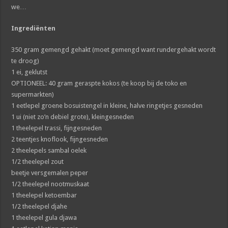
we…
Ingrediënten
350 gram gemengd gehakt (moet gemengd want rundergehakt wordt
te droog)
1 ei, geklutst
OPTIONEEL: 40 gram geraspte kokos (te koop bij de toko en
supermarkten)
1 eetlepel groene bosuistengel in kleine, halve ringetjes gesneden
1 ui (niet zo’n debiel grote), kleingesneden
1 theelepel trassi, fijngesneden
2 teentjes knoflook, fijngesneden
2 theelepels sambal oelek
1/2 theelepel zout
beetje versgemalen peper
1/2 theelepel nootmuskaat
1 theelepel ketoembar
1/2 theelepel djahe
1 theelepel gula djawa