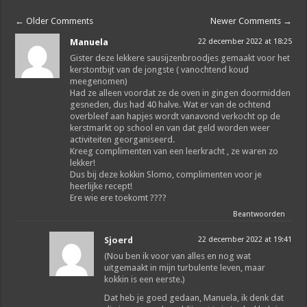
←
Older Comments
Newer Comments
→
Manuela
22 december 2022 at 18:25
Gister deze lekkere sausijzenbroodjes gemaakt voor het
kerstontbijt van de jongste ( vanochtend koud
meegenomen)
Had ze alleen voordat ze de oven in gingen doormidden
gesneden, dus had 40 halve. Wat er van de ochtend
overbleef aan hapjes wordt vanavond verkocht op de
kerstmarkt op school en van dat geld worden weer
activiteiten georganiseerd.
Kreeg complimenten van een leerkracht , ze waren zo
lekker!
Dus bij deze kokkin Slomo, complimenten voor je
heerlijke recept!
Ere wie ere toekomt ????
Beantwoorden
Sjoerd
22 december 2022 at 19:41
(Nou ben ik voor van alles en nog wat
uitgemaakt in mijn turbulente leven, maar
kokkin is een eerste.)
Dat heb je goed gedaan, Manuela, ik denk dat