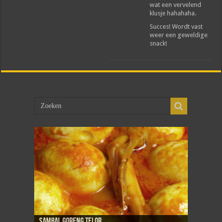
wat een vervelend
klusje hahahaha.
Succes! Wordt vast
weer een geweldige
snack!
New Yong Hai
Sambal goreng telor
Dadar isi
Martabak telor
Tahoe telor