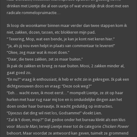
drinken met Lientje die al een uurtje of wat vreselijk druk doet met een
radicale rommelopruimactie…
Ik loop de woonkamer binnen maar verder dan twee stappen kom ik
niet, zakken, dozen, tassen, etc blokkeren mijn pad.
“Teeering, Mop, wat een bende, je kan je kont niet keren hier.”
“Ja, als jij nou even helpt in plaats van commentaar te leveren!”
“Okee, zeg maar wat ik moet doen.”
“Daar, die twee zakken, zet ze maar buiten.”
Ik pak de zakken en breng ze naar buiten. Mooi, 2 zakken minder al,
gaat goed zo.
“En nu?” vraag ik enthousiast, ik heb er echt zin in gekregen. Ik pak een
dichtgevouwen doos en vraag: “Deze ook weg?”
“Eeh… wacht even, ik moet eerst…” mompelt Lientje, ze zit op haar
hurken met haar rug naar mij toe en is onduidelijke dingen aan het
doen onder haar bureautje. Ik wacht geduldig op instructies.
“Djeezus dat ding wil niet los, Godsamme!” vloekt Lien.
“Zal ik ’t doen, mop?” Dat gedoe onder het bureau klinkt als een klus
voor
Muscle Man
, terwijl Lientje meer tot de categorie
Chicken Power
behoort. Maar voordat ze antwoord kan geven, tuimelt ze grommend