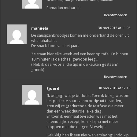
Ramadan mubarak!
Beantwoorden
manuela
30 mei 2015 at 11:05
De sausijzenbroodjes komen me onderhand de oren uit
whahahahaha.
De snack-bom van het jaar!
Ze staan hier elke week wel een keer op tafel! En binnen
10 minuten is de schaal gewoon leeg!!
( Heb ik daarvoor al die tijd in de keuken gestaan?
grinnik)
Beantwoorden
Sjoerd
30 mei 2015 at 12:15
Ik begrijp wat je bedoelt. Toen ik bezig was om
het perfecte saucijzenbroodje uit te vinden,
aten wij ze (gedurende de testfase die meer
dan een week duurde) elke dag.
En toen ik eenmaal tevreden was met het
uiteindelijke recept, kon ik bijna niet meer
stoppen met die dingen. Vreselijk!
Gelukkig heb ik een nieuwe verslaving: Indo kip