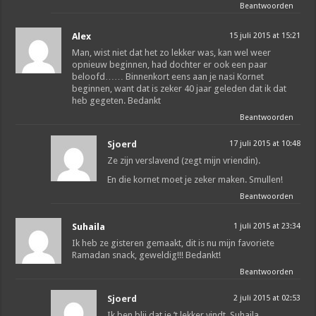
Beantwoorden
Alex
15 juli 2015 at 15:21
Man, wist niet dat het zo lekker was, kan wel weer
opnieuw beginnen, had dochter er ook een paar
beloofd…… Binnenkort eens aan je nasi Kornet
beginnen, want dat is zeker 40 jaar geleden dat ik dat
heb gegeten. Bedankt
Beantwoorden
Sjoerd
17 juli 2015 at 10:48
Ze zijn verslavend (zegt mijn vriendin).
En die kornet moet je zeker maken. Smullen!
Beantwoorden
Suhaila
1 juli 2015 at 23:34
Ik heb ze gisteren gemaakt, dit is nu mijn favoriete
Ramadan snack, geweldig!!! Bedankt!
Beantwoorden
Sjoerd
2 juli 2015 at 02:53
Ik ben blij dat je ’t lekker vindt, Suhaila.