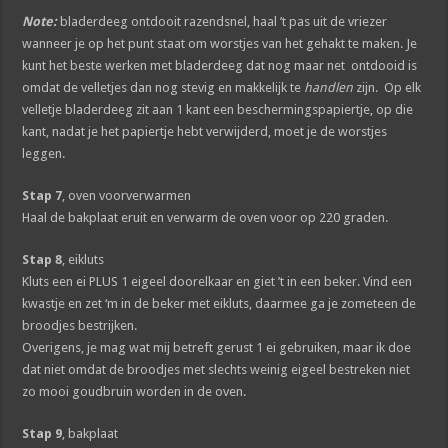
Note:
bladerdeeg ontdooit razendsnel, haal ’t pas uit de vriezer
wanneer je op het punt staat om worstjes van het gehakt te maken. Je
kunt het beste werken met bladerdeeg dat nog maar net ontdooid is
omdat de velletjes dan nog stevig en makkelijk te
handlen
zijn. Op elk
velletje bladerdeeg zit aan 1 kant een beschermingspapiertje, op die
kant, nadat je het papiertje hebt verwijderd, moet je de worstjes
leggen.
Stap 7
, oven voorverwarmen
Haal de bakplaat eruit en verwarm de oven voor op 220 graden.
Stap 8
, eikluts
Kluts een ei PLUS 1 eigeel doorelkaar en giet ’t in een beker. Vind een
kwastje en zet ‘m in de beker met eikluts, daarmee ga je zometeen de
broodjes bestrijken.
Overigens, je mag wat mij betreft gerust 1 ei gebruiken, maar ik doe
dat niet omdat de broodjes met slechts weinig eigeel bestreken niet
zo mooi goudbruin worden in de oven.
Stap 9
, bakplaat