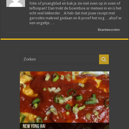
folie of pisangblad en bak je zie niet even op in oven of
teflonpan? Dan trekt de boemboe er meteen in en is het
echt veel lekkerder…ik heb dat met jouw recept met
gerookte makreel gedaan en ik proef het nog….alsof er
een engeltje….
Beantwoorden
New Yong Hai
Sambal goreng telor
Dadar isi
Martabak telor
Tahoe telor