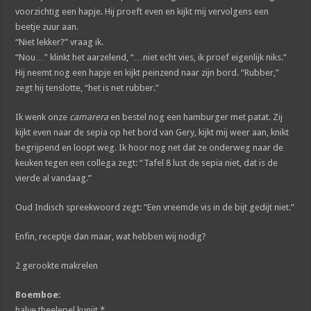
voorzichtig een hapje. Hij proeft even en kijkt mij vervolgens een
beetje zuur aan.
“Niet lekker?” vraag ik.
“Nou…” klinkt het aarzelend, “…niet echt vies, ik proef eigenlijk niks.”
Hij neemt nog een hapje en kijkt peinzend naar zijn bord. “Rubber,”
zegt hij tenslotte, “het is net rubber.”
Ik wenk onze
camarera
en bestel nog een hamburger met patat. Zij
kijkt even naar de sepia op het bord van Gery, kijkt mij weer aan, knikt
begrijpend en loopt weg. Ik hoor nog net dat ze onderweg naar de
keuken tegen een collega zegt: “Tafel 8 lust de sepia niet, dat is de
vierde al vandaag.”
Oud Indisch spreekwoord zegt: “Een vreemde vis in de bijt gedijt niet.”
Enfin, receptje dan maar, wat hebben wij nodig?
2 gerookte makrelen
Boemboe
:
halve theelepel kunjit *