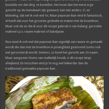
bezielde om dat ding te bestellen. Het moet dan het minst erge
gerecht op de menukaart zijn geweest, kan niet anders. O, en
kibbeling, dat eet ik ook wel ‘ns. Maar pepesan ikan vind ik fantastisch,
al heeft dat voor het grootste gedeelte te maken met de boemboe.
Maar ook de vis die ik voor dit recept gebruik is van belang: gerookte
makreel i.p.v. rauwe makreel of kabeljauw.
Nou weet ik ook wel dat pepesan ikan eigenlijk van rauwe vis gemaakt
wordt die dan met de boemboe in pisangblad gestoomd (soms ook
wel geroosterd) wordt. Immers, zo komt het gerecht aan z’n naam.
Maar aangezien Slomo van makkelijk houdt, is dit recept ietsje
afwijkend. En misschien vind je ‘m nog wel lekkerder dan de
traditioneel gemaakte pepesan ikan…