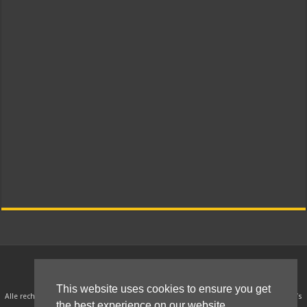
© 2010 - 2021 Kokkie Slomo - Indische recepten
This website uses cookies to ensure you get
Alle rechten van intellectueel eigendom betreffende deze recepten, teksten en foto’s
the best experience on our website.