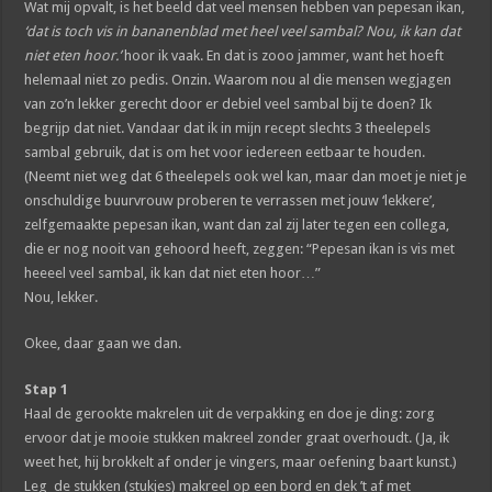
Wat mij opvalt, is het beeld dat veel mensen hebben van pepesan ikan,
‘dat is toch vis in bananenblad met heel veel sambal? Nou, ik kan dat
niet eten hoor.’
hoor ik vaak. En dat is zooo jammer, want het hoeft
helemaal niet zo pedis. Onzin. Waarom nou al die mensen wegjagen
van zo’n lekker gerecht door er debiel veel sambal bij te doen? Ik
begrijp dat niet. Vandaar dat ik in mijn recept slechts 3 theelepels
sambal gebruik, dat is om het voor iedereen eetbaar te houden.
(Neemt niet weg dat 6 theelepels ook wel kan, maar dan moet je niet je
onschuldige buurvrouw proberen te verrassen met jouw ‘lekkere’,
zelfgemaakte pepesan ikan, want dan zal zij later tegen een collega,
die er nog nooit van gehoord heeft, zeggen: “Pepesan ikan is vis met
heeeel veel sambal, ik kan dat niet eten hoor…”
Nou, lekker.
Okee, daar gaan we dan.
Stap 1
Haal de gerookte makrelen uit de verpakking en doe je ding: zorg
ervoor dat je mooie stukken makreel zonder graat overhoudt. (Ja, ik
weet het, hij brokkelt af onder je vingers, maar oefening baart kunst.)
Leg de stukken (stukjes) makreel op een bord en dek ’t af met