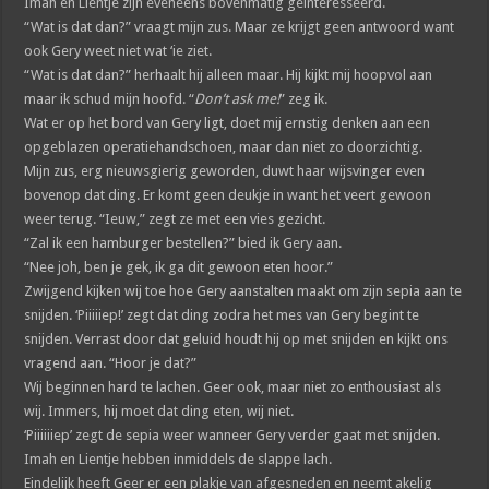
Imah en Lientje zijn eveneens bovenmatig geïnteresseerd.
“Wat is dat dan?” vraagt mijn zus. Maar ze krijgt geen antwoord want
ook Gery weet niet wat ‘ie ziet.
“Wat is dat dan?” herhaalt hij alleen maar. Hij kijkt mij hoopvol aan
maar ik schud mijn hoofd. “
Don’t ask me!
” zeg ik.
Wat er op het bord van Gery ligt, doet mij ernstig denken aan een
opgeblazen operatiehandschoen, maar dan niet zo doorzichtig.
Mijn zus, erg nieuwsgierig geworden, duwt haar wijsvinger even
bovenop dat ding. Er komt geen deukje in want het veert gewoon
weer terug. “Ieuw,” zegt ze met een vies gezicht.
“Zal ik een hamburger bestellen?” bied ik Gery aan.
“Nee joh, ben je gek, ik ga dit gewoon eten hoor.”
Zwijgend kijken wij toe hoe Gery aanstalten maakt om zijn sepia aan te
snijden. ‘Piiiiiep!’ zegt dat ding zodra het mes van Gery begint te
snijden. Verrast door dat geluid houdt hij op met snijden en kijkt ons
vragend aan. “Hoor je dat?”
Wij beginnen hard te lachen. Geer ook, maar niet zo enthousiast als
wij. Immers, hij moet dat ding eten, wij niet.
‘Piiiiiiep’ zegt de sepia weer wanneer Gery verder gaat met snijden.
Imah en Lientje hebben inmiddels de slappe lach.
Eindelijk heeft Geer er een plakje van afgesneden en neemt akelig