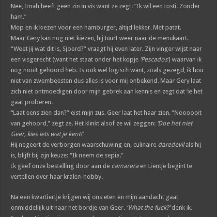
Nee, Imah heeft geen zin in vis want ze zegt: “Ik wil een tosti. Zonder
ham.”
Mop en ik kiezen voor een hamburger, altijd lekker. Met patat.
Maar Gery kan nog niet kiezen, hij tuurt weer naar de menukaart.
“Weet jij wat dit is, Sjoerd?” vraagt hij even later. Zijn vinger wijst naar
een visgerecht (want het staat onder het kopje
‘Pescados’
) waarvan ik
nog nooit gehoord heb. Is ook wel logisch want, zoals gezegd, ik hou
niet van zwembeesten dus alles is voor mij onbekend. Maar Gery laat
zich niet ontmoedigen door mijn gebrek aan kennis en zegt dat ‘ie het
gaat proberen.
“Laat eens zien dan?” eist mijn zus. Geer laat het haar zien. “Noooooit
van gehoord,” zegt ze. Het klinkt alsof ze wil zeggen:
‘Doe het niet
Geer, kies iets wat je kent!’
Hij negeert de verborgen waarschuwing en, culinaire
daredevil
als hij
is, blijft bij zijn keuze: “Ik neem de sepia.”
Ik geef onze bestelling door aan de
camarera
en Lientje begint te
vertellen over haar kralen-hobby.
Na een kwartiertje krijgen wij ons eten en mijn aandacht gaat
onmiddellijk uit naar het bordje van Geer.
‘What the fuck?’
denk ik.