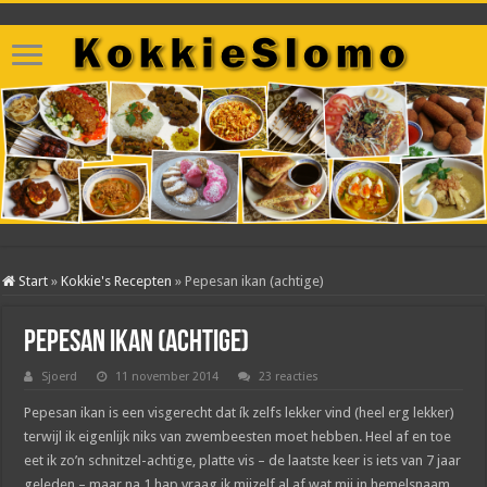
Start
»
Kokkie's Recepten
»
Pepesan ikan (achtige)
Pepesan ikan (achtige)
Sjoerd
11 november 2014
23 reacties
Pepesan ikan is een visgerecht dat ík zelfs lekker vind (heel erg lekker)
terwijl ik eigenlijk niks van zwembeesten moet hebben. Heel af en toe
eet ik zo’n schnitzel-achtige, platte vis – de laatste keer is iets van 7 jaar
geleden – maar na 1 hap vraag ik mijzelf al af wat mij in hemelsnaam