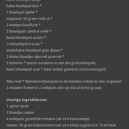
halve theelepel laos *
1 theelepel djahe *
ongeveer 50 gram rode ui *
2 teentjes knoflook *
3 theelepels sambal oelek *
kwart theelepel assem *
1/4 theelepel trassie *
anderhalve theelepel gula djawa *
2 kleine blaadjes djeroek poeroet *
3 kemiries * (eerst roosteren in een droge koekenpan)
kwart theelepel zout * (later indien gewenst zout toevoegen)
Alles met * fijnmalen/fijnwrijven in de blender/cobek en dan ongeveer
3 minuten fruiten in 2 eetlepels olie op niet al te hoog vuur.
Overige ingrediënten
:
1 spriet sereh
2 blaadjes salam
4 eetlepels gezeefde tomaten (uit zo’n kartonnetje)
santen: 30 gram kokoscreme (van zo’n blok) opgelost in 75 ml heet