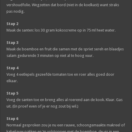
vershoudfolie. Wegzetten dat bord (niet in de koelkast) want straks
pas nodig.
Stap 2
Maak de santen: los 30 gram kokoscreme op in 75 ml heet water.
Stap 3
Maak de boemboe en fruit die samen met de spriet sereh en blaadjes
salam gedurende 3 minuten op niet al te hoog vuur.
Stap 4
Voeg 4 eetlepels gezeefde tomaten toe en roer alles goed door
elkaar.
Stap 5
Voeg de santen toe en breng alles al roerend aan de kook. Klaar. Gas
uit. (En proef even of je er nog zout bij wil.)
Stap 6
Normaal gesproken zou je nu een rauwe, schoongemaakte makreel of
kabeljauw pakken en ‘m volstoppen met de boemboe, de vis in een