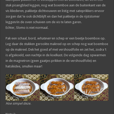
stuk pisangblad leggen, nog wat boemboe aan de buitenkant van de
vis kliederen, pakketje dichtvouwen en listig met sateprikkers ervoor
zorgen dat ‘ie ook dichtblijft en dan het pakketje in de rijststomer
leggen/in de oven schuiven om de vis te laten garen.
Echter, Slomo is niet normaal.
Pak een schaal, bord,
whatever
en schep er een beetje boemboe op.
Leg daar de stukken gerookte makreel op en schep nog wat boemboe
op de makreel. Dek het goed af met vershoudfolie en zet het, zodra ’t
is afgekoeld, een nachtje in de koelkast. De volgende dag opwarmen
in de magnetron (geen gaatjes prikken in de vershoudfolie) en
hatsikidee, smullen maar!
Hoe simpel deze.