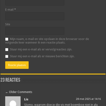
E-mail
*
Site
Mijn naam, e-mail en site opslaan in deze browser voor de
volgende keer wanneer ik een reactie plaats.
Stuur mij een e-mail als er vervolgreacties zijn.
Stuur mij een e-mail als er nieuwe berichten zijn.
23 reacties
←
Older Comments
Lis
28 mei 2025 at 14:16
Slomo, waarom doe je die vis met boemboe niet in alu