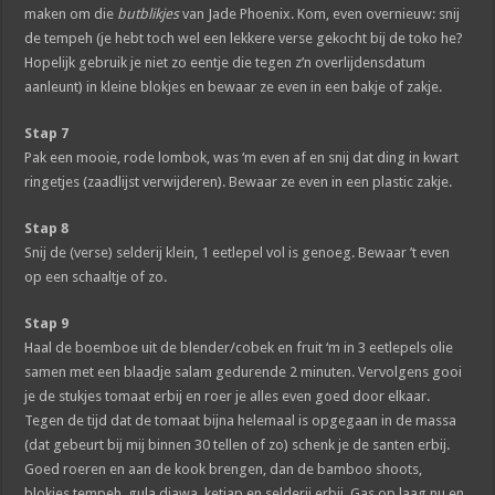
maken om die
butblikjes
van Jade Phoenix. Kom, even overnieuw: snij
de tempeh (je hebt toch wel een lekkere verse gekocht bij de toko he?
Hopelijk gebruik je niet zo eentje die tegen z’n overlijdensdatum
aanleunt) in kleine blokjes en bewaar ze even in een bakje of zakje.
Stap 7
Pak een mooie, rode lombok, was ‘m even af en snij dat ding in kwart
ringetjes (zaadlijst verwijderen). Bewaar ze even in een plastic zakje.
Stap 8
Snij de (verse) selderij klein, 1 eetlepel vol is genoeg. Bewaar ’t even
op een schaaltje of zo.
Stap 9
Haal de boemboe uit de blender/cobek en fruit ‘m in 3 eetlepels olie
samen met een blaadje salam gedurende 2 minuten. Vervolgens gooi
je de stukjes tomaat erbij en roer je alles even goed door elkaar.
Tegen de tijd dat de tomaat bijna helemaal is opgegaan in de massa
(dat gebeurt bij mij binnen 30 tellen of zo) schenk je de santen erbij.
Goed roeren en aan de kook brengen, dan de bamboo shoots,
blokjes tempeh, gula djawa, ketjap en selderij erbij. Gas op laag nu en