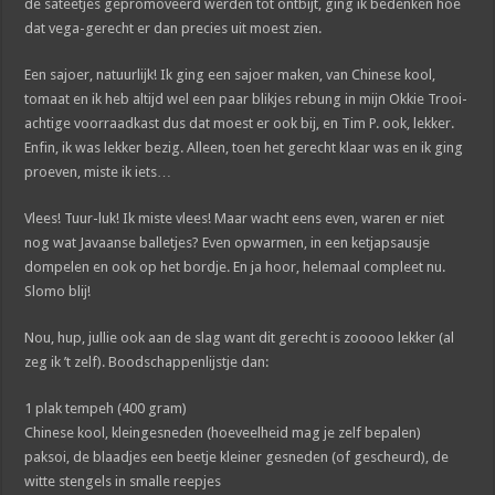
de sateetjes gepromoveerd werden tot ontbijt, ging ik bedenken hoe
dat vega-gerecht er dan precies uit moest zien.
Een sajoer, natuurlijk! Ik ging een sajoer maken, van Chinese kool,
tomaat en ik heb altijd wel een paar blikjes rebung in mijn Okkie Trooi-
achtige voorraadkast dus dat moest er ook bij, en Tim P. ook, lekker.
Enfin, ik was lekker bezig. Alleen, toen het gerecht klaar was en ik ging
proeven, miste ik iets…
Vlees! Tuur-luk! Ik miste vlees! Maar wacht eens even, waren er niet
nog wat Javaanse balletjes? Even opwarmen, in een ketjapsausje
dompelen en ook op het bordje. En ja hoor, helemaal compleet nu.
Slomo blij!
Nou, hup, jullie ook aan de slag want dit gerecht is zooooo lekker (al
zeg ik ’t zelf). Boodschappenlijstje dan:
1 plak tempeh (400 gram)
Chinese kool, kleingesneden (hoeveelheid mag je zelf bepalen)
paksoi, de blaadjes een beetje kleiner gesneden (of gescheurd), de
witte stengels in smalle reepjes