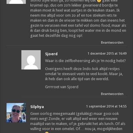
slomo style eten (ja, zo noemen wij dat
gaat elke
kruimel op. dus om zo’n lekker gevarieerd bordje te
maken moet ik heel wat uurtjes in de keuken staan. Ik
neem me altijd voor om zo af en toe stiekum iets te
maken en dan in de vrieser te mikken om dan ineens het
gezin te verassen met een tafel vol slomo food, maar als
ik dan druk bezig ben, loopt het water me in de mond en
gaat het dezelfde dag nog op!
Beantwoorden
Sjoerd
1 december 2015 at 16:49
Waar is die zelfbeheersing als je ‘m nodig hebt?
Overigens heeft deze Indo-kok altijd restjes
omdat ‘ie steevast veels te veel kookt. Maar ja,
ik heb dan ook alle tijd van de wereld.
Grrrroet van Sjoerd
Beantwoorden
Silphya
1 september 2014 at 14:55
Geen oorlog meegemaakt (gelukkig) maar gooi ook
niets weg! Zonde, er valt altijd wel weer een nieuwe
maaltijd van te maken, of je gebruikt het als lunch. Of als
vulling voor in een omelet. Of… nou ja, mogelijkheden