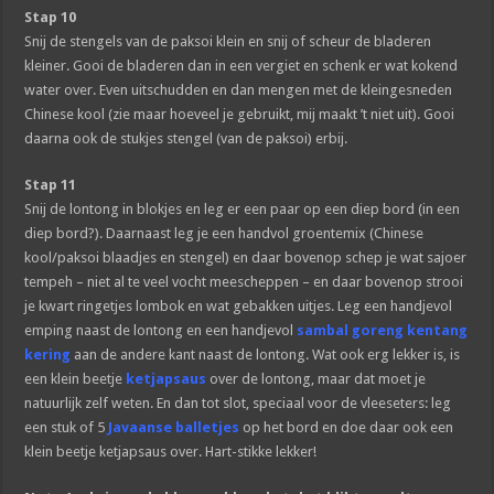
Stap 10
Snij de stengels van de paksoi klein en snij of scheur de bladeren
kleiner. Gooi de bladeren dan in een vergiet en schenk er wat kokend
water over. Even uitschudden en dan mengen met de kleingesneden
Chinese kool (zie maar hoeveel je gebruikt, mij maakt ’t niet uit). Gooi
daarna ook de stukjes stengel (van de paksoi) erbij.
Stap 11
Snij de lontong in blokjes en leg er een paar op een diep bord (in een
diep bord?). Daarnaast leg je een handvol groentemix (Chinese
kool/paksoi blaadjes en stengel) en daar bovenop schep je wat sajoer
tempeh – niet al te veel vocht meescheppen – en daar bovenop strooi
je kwart ringetjes lombok en wat gebakken uitjes. Leg een handjevol
emping naast de lontong en een handjevol
sambal goreng kentang
kering
aan de andere kant naast de lontong. Wat ook erg lekker is, is
een klein beetje
ketjapsaus
over de lontong, maar dat moet je
natuurlijk zelf weten. En dan tot slot, speciaal voor de vleeseters: leg
een stuk of 5
Javaanse balletjes
op het bord en doe daar ook een
klein beetje ketjapsaus over. Hart-stikke lekker!