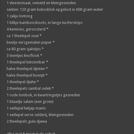
1 vleestomaat, ontveld en kleingesneden
santen: 120 gram kokosblok opgelost in 600 gram water
1 zakje lontong
1 blikje bambooshoots, in lange luciferstrips
4 kemiries, geroosterd *
ca 1 theelepel zout *
beetje versgemalen peper *
ca 80 gram sjalotjes *
3 teentjes knoflook *
1 theelepel ketoembar *
halve theelepel djinten *
halve theelepel koenjit *
1 theelepel djahe *
2 theelepels sambal oelek *
1 rode lombok, in kwartringetjes gesneden
1 blaadje salam (een grote)
1 eetlepel ketjap manis
1 eetlepel verse selderij, kleingesneden
2 theelepels gula djawa
alles met * moet in de cobek