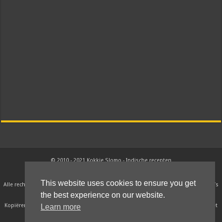
© 2010 - 2021 Kokkie Slomo - Indische recepten
This website uses cookies to ensure you get
Alle rechten van intellectueel eigendom betreffende deze recepten, teksten en foto’s
the best experience on our website.
liggen bij Kokkieslomo.nl.
Kopiëren, verspreiden en ander gebruik van deze recepten, teksten en foto’s is niet
Learn more
toegestaan zonder schriftelijke toestemming van Kokkieslomo.nl.