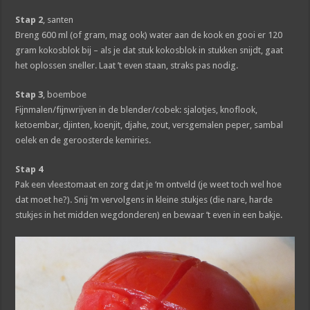
Stap 2
, santen
Breng 600 ml (of gram, mag ook) water aan de kook en gooi er 120
gram kokosblok bij – als je dat stuk kokosblok in stukken snijdt, gaat
het oplossen sneller. Laat ’t even staan, straks pas nodig.
Stap 3
, boemboe
Fijnmalen/fijnwrijven in de blender/cobek: sjalotjes, knoflook,
ketoembar, djinten, koenjit, djahe, zout, versgemalen peper, sambal
oelek en de geroosterde kemiries.
Stap 4
Pak een vleestomaat en zorg dat je ‘m ontveld (je weet toch wel hoe
dat moet he?). Snij ‘m vervolgens in kleine stukjes (die nare, harde
stukjes in het midden wegdonderen) en bewaar ’t even in een bakje.