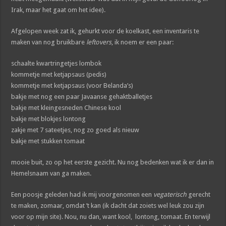
Irak, maar het gaat om het idee).
Afgelopen week zat ik, gehurkt voor de koelkast, een inventaris te
maken van nog bruikbare
leftovers
, ik noem er een paar:
schaalte kwartringetjes lombok
kommetje met ketjapsaus (pedis)
kommetje met ketjapsaus (voor Belanda’s)
bakje met nog een paar Javaanse gehaktballetjes
bakje met kleingesneden Chinese kool
bakje met blokjes lontong
zakje met 7 sateetjes, nog zo goed als nieuw
bakje met stukken tomaat
mooie buit, zo op het eerste gezicht. Nu nog bedenken wat ik er dan in
Hemelsnaam van ga maken.
Een poosje geleden had ik mij voorgenomen een
vegaterisch
gerecht
te maken, zomaar, omdat ’t kan (ik dacht dat zoiets wel leuk zou zijn
voor op mijn site). Nou, nu dan, want kool, lontong, tomaat. En terwijl