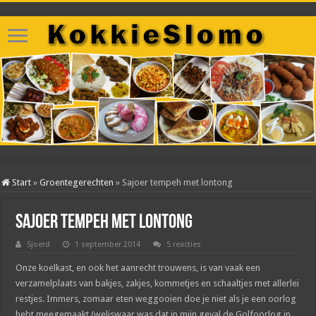
Start
»
Groentegerechten
»
Sajoer tempeh met lontong
Sajoer tempeh met lontong
Sjoerd
1 september 2014
5 reacties
Onze koelkast, en ook het aanrecht trouwens, is van vaak een
verzamelplaats van bakjes, zakjes, kommetjes en schaaltjes met allerlei
restjes. Immers, zomaar eten weggooien doe je niet als je een oorlog
hebt meegemaakt (weliswaar was dat in mijn geval de Golfoorlog in