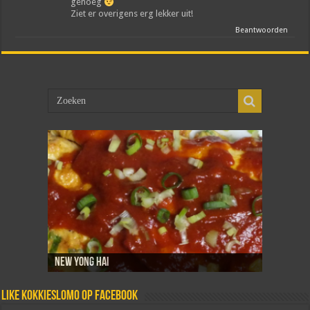
genoeg
Ziet er overigens erg lekker uit!
Beantwoorden
New Yong Hai
Sambal goreng telor
Dadar isi
Martabak telor
Tahoe telor
Like Kokkieslomo op Facebook