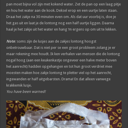
pan moet bijna vol zijn met kokend water. Zet de pan op een laag pitje
en hou het water aan de kook. Deksel erop en een uurtje laten staan.
Draai het zakje na 30 minuten even om. Als dat uur voorbij is, doe je
het gas uit en laat je de lontong nog een half uurtje liggen. Daarna
haal je het zakje uit het water en hang ‘m ergens op om uit te lekken.
Note
:
soms zijn de lusjes aan de zakjes lontong hoogst
onbetrouwbaar. Dat is niet per se een groot probleem zolang je er
maar rekening mee houdt. Ik ken verhalen van mensen die de lontong
nogal hoog (aan een keukenkastje ongeveer een halve meter boven
het aanrecht) hadden opgehangen en tot hun groot verdriet mee
moesten maken hoe zakje lontong te pletter viel op het aanrecht,
ingewanden er half uitgebarsten. Drama! En dat alleen vanwege
krakkemik lusje.
You have been warned!