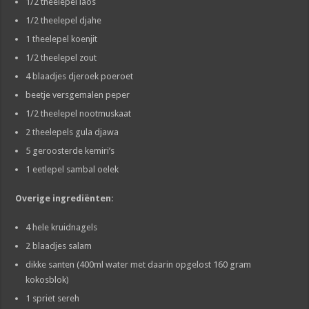
1/2 theelepel laos
1/2 theelepel djahe
1 theelepel koenjit
1/2 theelepel zout
4 blaadjes djeroek poeroet
beetje versgemalen peper
1/2 theelepel nootmuskaat
2 theelepels gula djawa
5 geroosterde kemiri’s
1 eetlepel sambal oelek
Overige ingrediënten
:
4 hele kruidnagels
2 blaadjes salam
dikke santen (400ml water met daarin opgelost 160 gram
kokosblok)
1 spriet sereh