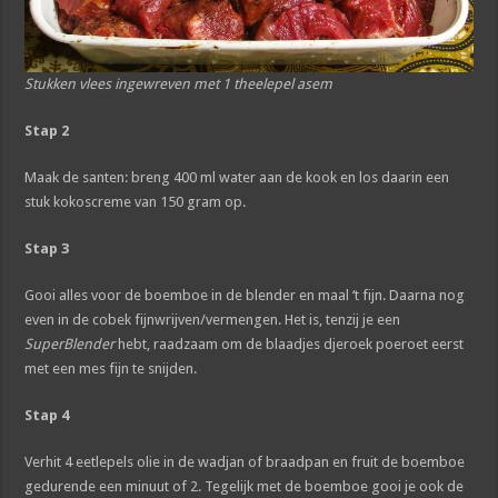
Stukken vlees ingewreven met 1 theelepel asem
Stap 2
Maak de santen: breng 400 ml water aan de kook en los daarin een
stuk kokoscreme van 150 gram op.
Stap 3
Gooi alles voor de boemboe in de blender en maal ‘t fijn. Daarna nog
even in de cobek fijnwrijven/vermengen. Het is, tenzij je een
SuperBlender
hebt, raadzaam om de blaadjes djeroek poeroet eerst
met een mes fijn te snijden.
Stap 4
Verhit 4 eetlepels olie in de wadjan of braadpan en fruit de boemboe
gedurende een minuut of 2. Tegelijk met de boemboe gooi je ook de