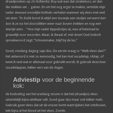
draadjesvlees op z’n Hollands). Boy wat was dat smakeloos, en dan
die stukken vet… gatver. En om het nog erger te maken, vertelde mijn
vader steevast vreselijke kokhals-verhalen wanneer wij vlees met veel
vet aten:
“In Indië bond ik altijd een touwtje aan stukjes vet want dan
kon ik ze na het doorslikken weer naar boven trekken en nog een
keertje eten…”
Hoe mijn vader kippebotjes at, was al helemaal te
gruwelijk voor woorden. Maar, ik dwaal af, niet doen! Oud Indisch
spreekwoord zegt: ”Schoenmaker, blijf bij de les.”
Goed, rendang daging sapi dus. De eerste vraag is: “Welk vlees dan?”
Het antwoord is niet zo eenvoudig, het kan met sucadelap, riblap, of
weet ik veel wat er allemaal voor gebruikt wordt. Ik gebruik deze keer
sucadelappen, lekker vers van de slager.
Adviestip
voor de beginnende
kok:
de bedoeling van het urenlang stoven is dat het (draadjes) vlees
uiteindelijk bijna uitelkaar valt. Goed gaar dus maar ook lekker mals.
Gebruik geen vlees dat uit de vriezer komt want tijdens het ontdooien,
lekt bijna al het bloed uit het vlees. Zonde.