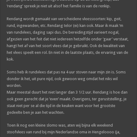
‘rendang’ spreek je niet uit alsof het familie is van de renkip.
Rendang wordt gemaakt van verscheidene vleessoorten: kip, geit,
rund, ingewanden, etc. Rendang telor (ei) kan ook. Maar ik maak ‘m
van rundvlees, daging sapi dus. De bereidingstijd varieert nogal,
afgezien van het feit dat niet iedereen hetzelfde onder ‘gaar’ verstaat,
hangt het af van het soort vlees dat je gebruikt. Ook de kwaliteit van
het vlees speelt een rol. En niet in de laatste plaats, de ervaring van de
kok.
Soms heb ik rundvlees dat pas na 4 uur stoven naar mijn zin is. Soms
donder ik het, uit pure nijd, ook gewoon weg omdat het niks wil
worden.
Maar meestal duurt het niet langer dan 3 1/2 uur. Rendang is hoe dan
ook geen gerecht dat je ‘even’ maakt. Overigens, ter geruststelling, je
staat niet per se al die tijd in de keuken want voor het grootste
gedeelte ben je aan het wachten.
Toen ik nog een kleine slomo was, aten wij bijna elk weekend
stoofvlees van rund bij mijn Nederlandse oma in Hengeloooo (ja,