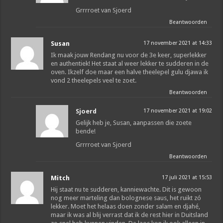
Grrrroet van Sjoerd
Beantwoorden
Susan
17 november 2021 at 14:33
Ik maak jouw Rendang nu voor de 3e keer, superlekker
en authentiek! Het staat al weer lekker te sudderen in de
oven. Ikzelf doe maar een halve theelepel gulu djawa ik
vond 2 theelepels veel te zoet.
Beantwoorden
Sjoerd
17 november 2021 at 19:02
Gelijk heb je, Susan, aanpassen die zoete
bende!
Grrrroet van Sjoerd
Beantwoorden
Mitch
17 juli 2021 at 15:53
Hij staat nu te sudderen, kanniewachte. Dit is gewoon
nog meer marteling dan bolognese saus, het ruikt zó
lekker. Moet het helaas doen zonder salam en djahé,
maar ik was al blij verrast dat ik de rest hier in Duitsland