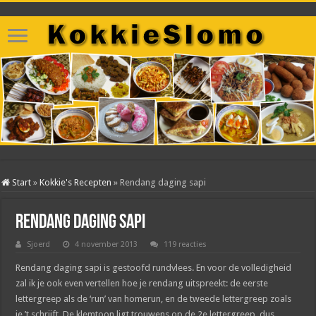
Start
»
Kokkie's Recepten
»
Rendang daging sapi
Rendang daging sapi
Sjoerd
4 november 2013
119 reacties
Rendang daging sapi is gestoofd rundvlees. En voor de volledigheid
zal ik je ook even vertellen hoe je rendang uitspreekt: de eerste
lettergreep als de ‘run’ van homerun, en de tweede lettergreep zoals
je ’t schrijft. De klemtoon ligt trouwens op de 2e lettergreep, dus