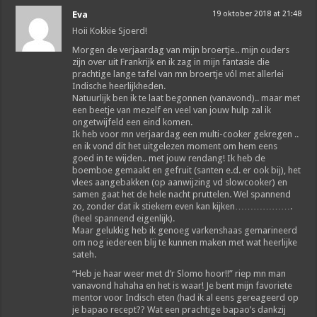
Eva
19 oktober 2018 at 21:48
Hoii Kokkie Sjoerd!
Morgen de verjaardag van mijn broertje.. mijn ouders
zijn over uit Frankrijk en ik zag in mijn fantasie die
prachtige lange tafel van mn broertje vól met allerlei
Indische heerlijkheden.
Natuurlijk ben ik te laat begonnen (vanavond).. maar met
een beetje van mezelf en veel van jouw hulp zal ik
ongetwijfeld een eind komen.
Ik heb voor mn verjaardag een multi-cooker gekregen ..
en ik vond dit het uitgelezen moment om hem eens
goed in te wijden.. met jouw rendang! Ik heb de
boemboe gemaakt en gefruit (santen e.d. er ook bij), het
vlees aangebakken (op aanwijzing vd slowcooker) en
samen gaat het de hele nacht pruttelen. Wel spannend
zo, zonder dat ik stiekem even kan kijken……………….
(heel spannend eigenlijk).
Maar gelukkig heb ik genoeg varkenshaas gemarineerd
om nog iedereen blij te kunnen maken met wat heerlijke
sateh.
“Heb je haar weer met d’r Slomo hoor!!” riep mn man
vanavond hahaha en het is waar! Je bent mijn favoriete
mentor voor Indisch eten (had ik al eens gereageerd op
je bapao recept?? Wat een prachtige bapao’s dankzij