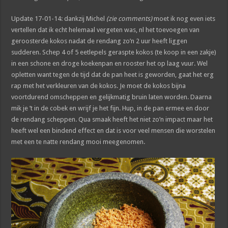
Update 17-01-14: dankzij Michel
(zie comments)
moet ik nog even iets
vertellen dat ik echt helemaal vergeten was, nl het toevoegen van
geroosterde kokos nadat de rendang zo’n 2 uur heeft liggen
sudderen. Schep 4 of 5 eetlepels geraspte kokos (te koop in een zakje)
in een schone en droge koekenpan en rooster het op laag vuur. Wel
opletten want tegen de tijd dat de pan heet is geworden, gaat het erg
rap met het verkleuren van de kokos. Je moet de kokos bijna
voortdurend omscheppen en gelijkmatig bruin laten worden. Daarna
mik je ’t in de cobek en wrijf je het fijn. Hup, in de pan ermee en door
de rendang scheppen. Qua smaak heeft het niet zo’n impact maar het
heeft wel een bindend effect en dat is voor veel mensen die worstelen
met een te natte rendang mooi meegenomen.