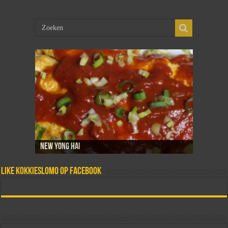
New Yong Hai
Sambal goreng telor
Dadar isi
Martabak telor
Tahoe telor
Like Kokkieslomo op Facebook