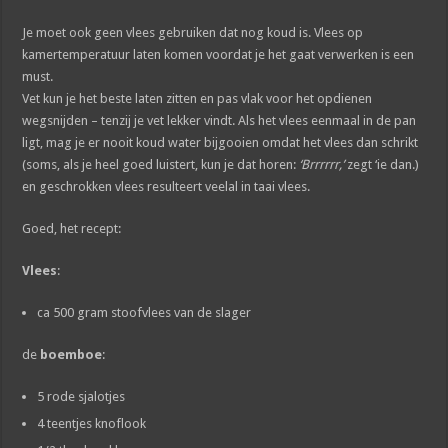
Je moet ook geen vlees gebruiken dat nog koud is. Vlees op
kamertemperatuur laten komen voordat je het gaat verwerken is een
must.
Vet kun je het beste laten zitten en pas vlak voor het opdienen
wegsnijden – tenzij je vet lekker vindt. Als het vlees eenmaal in de pan
ligt, mag je er nooit koud water bijgooien omdat het vlees dan schrikt
(soms, als je heel goed luistert, kun je dat horen:
‘Brrrrrr,’
zegt ‘ie dan.)
en geschrokken vlees resulteert veelal in taai vlees.
Goed, het recept:
Vlees
:
ca 500 gram stoofvlees van de slager
de
boemboe
:
5 rode sjalotjes
4 teentjes knoflook