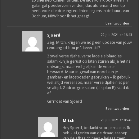
zo snel heb kunnen vinden. De laos kon ik ook alleen in
galangal poedervorm vinden, dus als iemand een tip
heeft voor die drie ingrediënten ergens in de buurt van
Bochum, NRW hoor ik het graag!
Beantwoorden
Sjoerd
22 juli 2021 at 16:43
Zeg, Mitch, krijgen we nog een update van jouw
rendang of hou je ’t liever stil?
Zowel verse djahe, verse laos als blaadjes
salam kun je gerust op laten sturen als je het na
ontvangst maar wel gelijk in de vriezer
bewaard. Maar in geval van nood kun je
gember- en laospoeder gebruiken – ik gebruik
wel altijd verse laos, maar verse djahe niet per
se altijd. Gedroogde salam (als plan B) raad ik
af.
Grrrroet van Sjoerd
Beantwoorden
Mitch
23 juli 2021 at 05:46
Hey Sjoerd, bedankt voor je reactie. Ik
heb – afgezien van de draadjessoep
van de afhaalchinees – helaas geen