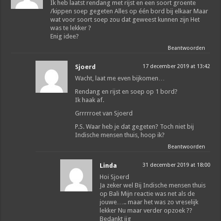
Ik heb laatst rendang met rijst en een soort groente
/kippen soep gegeten Alles op één bord bij elkaar Maar
wat voor soort soep zou dat geweest kunnen zijn Het
was te lekker ?
Enig idee?
Beantwoorden
Sjoerd
17 december 2019 at 13:42
Wacht, laat me even bijkomen…
Rendang en rijst en soep op 1 bord?
Ik haak af.
Grrrrroet van Sjoerd
P.S. Waar heb je dat gegeten? Toch niet bij
Indische mensen thuis, hoop ik?
Beantwoorden
Linda
31 december 2019 at 18:00
Hoi Sjoerd
Ja zeker wel Bij Indische mensen thuis
op Bali Mijn reactie was net als de
jouwe….. maar het was zo vreselijk
lekker Nu maar verder opzoek ??
Bedankt iig