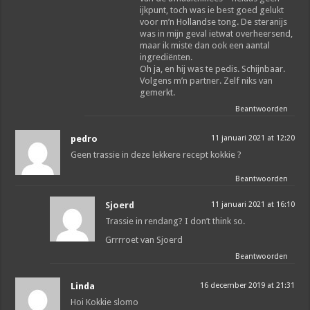
ijkpunt, toch was ie best goed gelukt
voor m’n Hollandse tong. De steranijs
was in mijn geval ietwat overheersend,
maar ik miste dan ook een aantal
ingrediënten.
Oh ja, en hij was te pedis. Schijnbaar.
Volgens m’n partner. Zelf niks van
gemerkt.
Beantwoorden
pedro
11 januari 2021 at 12:20
Geen trassie in deze lekkere recept kokkie ?
Beantwoorden
Sjoerd
11 januari 2021 at 16:10
Trassie in rendang? I don’t think so.
Grrrroet van Sjoerd
Beantwoorden
Linda
16 december 2019 at 21:31
Hoi Kokkie slomo