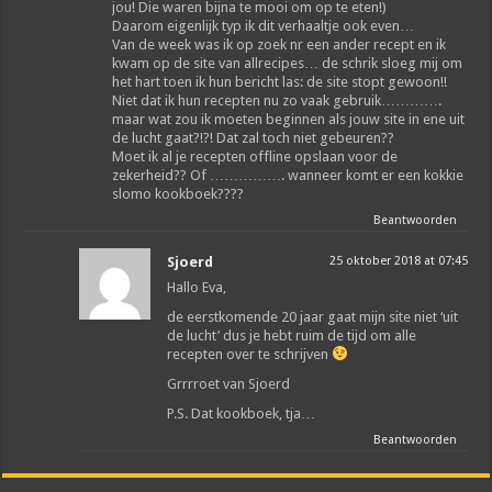
jou! Die waren bijna te mooi om op te eten!)
Daarom eigenlijk typ ik dit verhaaltje ook even…
Van de week was ik op zoek nr een ander recept en ik
kwam op de site van allrecipes… de schrik sloeg mij om
het hart toen ik hun bericht las: de site stopt gewoon!!
Niet dat ik hun recepten nu zo vaak gebruik………….
maar wat zou ik moeten beginnen als jouw site in ene uit
de lucht gaat?!?! Dat zal toch niet gebeuren??
Moet ik al je recepten offline opslaan voor de
zekerheid?? Of ……………. wanneer komt er een kokkie
slomo kookboek????
Beantwoorden
Sjoerd
25 oktober 2018 at 07:45
Hallo Eva,
de eerstkomende 20 jaar gaat mijn site niet ‘uit
de lucht’ dus je hebt ruim de tijd om alle
recepten over te schrijven
Grrrroet van Sjoerd
P.S. Dat kookboek, tja…
Beantwoorden