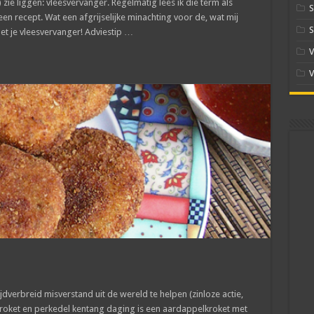
 zie liggen: vleesvervanger. Regelmatig lees ik die term als
S
en recept. Wat een afgrijselijke minachting voor de, wat mij
S
et je vleesvervanger! Adviestip …
V
V
dverbreid misverstand uit de wereld te helpen (zinloze actie,
kroket en perkedel kentang daging is een aardappelkroket met