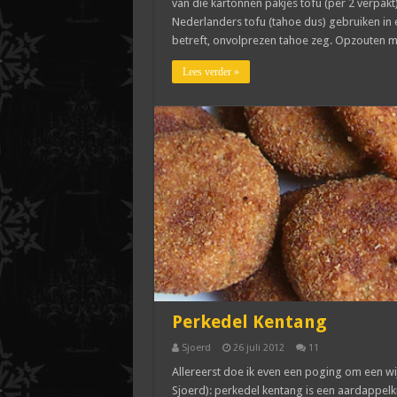
van die kartonnen pakjes tofu (per 2 verpakt)
Nederlanders tofu (tahoe dus) gebruiken in e
betreft, onvolprezen tahoe zeg. Opzouten m
Lees verder »
Perkedel Kentang
Sjoerd
26 juli 2012
11
Allereerst doe ik even een poging om een wij
Sjoerd): perkedel kentang is een aardappel