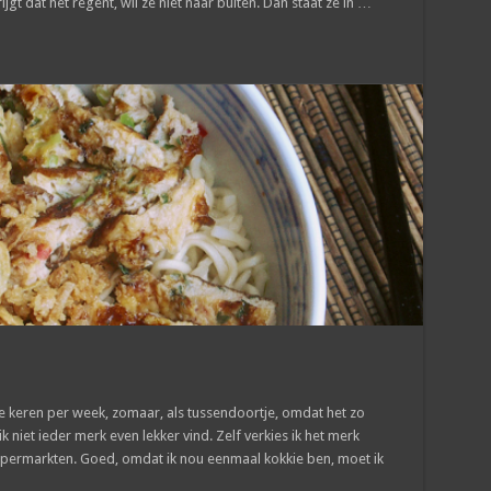
gt dat het regent, wil ze niet naar buiten. Dan staat ze in …
re keren per week, zomaar, als tussendoortje, omdat het zo
ik niet ieder merk even lekker vind. Zelf verkies ik het merk
permarkten. Goed, omdat ik nou eenmaal kokkie ben, moet ik