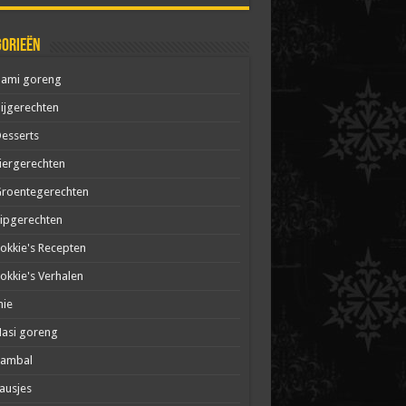
gorieën
Bami goreng
ijgerechten
esserts
iergerechten
roentegerechten
ipgerechten
okkie's Recepten
okkie's Verhalen
mie
asi goreng
Sambal
ausjes