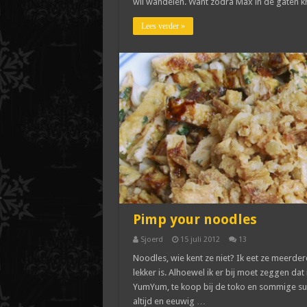
wil wandelen. Want zodra Max in de gaten krij
Lees verder »
Pimp your noodles
Sjoerd
15 juli 2012
13
Noodles, wie kent ze niet? Ik eet ze meerde
lekker is. Alhoewel ik er bij moet zeggen dat 
YumYum, te koop bij de toko en sommige su
altijd en eeuwig …