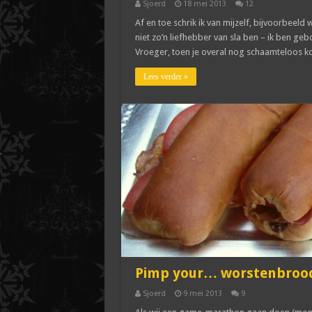
Sjoerd
18 mei 2013
12
Af en toe schrik ik van mijzelf, bijvoorbeeld w
niet zo’n liefhebber van sla ben – ik ben gebo
Vroeger, toen je overal nog schaamteloos ko
Lees verder »
Pimp your… worstenbroo
Sjoerd
9 mei 2013
9