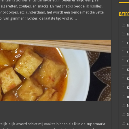
teel is Borderlands de favoriet), moeten er altijd een paar
sigaretten, zoutjes, en snacks. En met snacks bedoel ik risolles,
enbroodjes, etc. (Inderdaad, het wordt een bende met die vette
Cate
 van glimmen.) Echter, de laatste tijd vind ik …
B
D
E
G
K
K
K
N
s
lijk lelijk woord schiet mij vaak te binnen als ik in de supermarkt