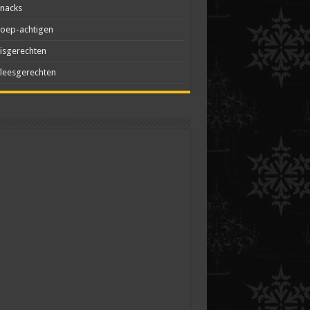
nacks
oep-achtigen
isgerechten
leesgerechten