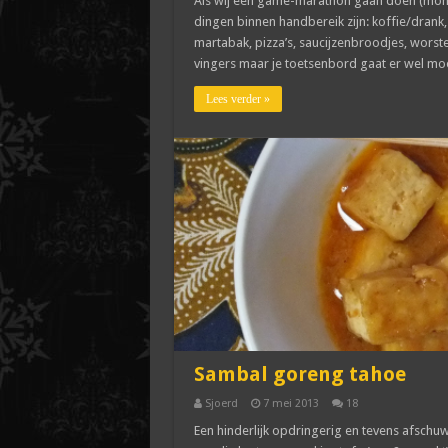
Als wij een game-marathon gaan doen (momen
dingen binnen handbereik zijn: koffie/drank, 
martabak, pizza’s, saucijzenbroodjes, worst
vingers maar je toetsenbord gaat er wel mooi
Lees verder »
Sambal goreng tahoe
Sjoerd
7 mei 2013
18
Een hinderlijk opdringerig en tevens afschuwe