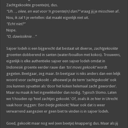
Zachtgekookte groente(n), dus.
“Uh…, okee, en wat voor ‘n groente(n) dan?”
vraag jij je misschien af.
Nou, ik zal ‘t je vertellen: dat maakt eigenlijk niet uit.
“Echt niet?”
Nope.
“O, dawissiknie…”
Sajoer lodeh is een bijgerecht dat bestaat uit diverse,
zachtgekookte
groenten dobberend in santen (water/bouillon met kokos). Trouwens,
eigenlijk is elke authentieke sajoer een sajoer lodeh omdat in
Indonesië groente eerder rauw dan
‘tot moes gekookt’
wordt
gegeten. Beetgaar, zeg maar. En beetgaar is niks anders dan een lelijk
woord voor zachtgekookt – alhoewel je de term ‘zachtgekookt’ ook
zou kunnen opvatten als ‘door het koken helemaal zacht geworden’.
Maar nu maak ik het ingewikkelder dan nodig. Typisch Slomo. Laten
we ‘t houden op ‘heel zachtjes gekookt.’ Of, zoals ik ze hier in Utrecht
vaak hoor zeggen:
‘Een bietje gekookt.’
Maar ook dat is weer
verwarrend aangezien er geen biet te vinden is in sajoer lodeh.
Goed, gekookt maar nog wel (een beetje) knapperig dus. Maar als jij