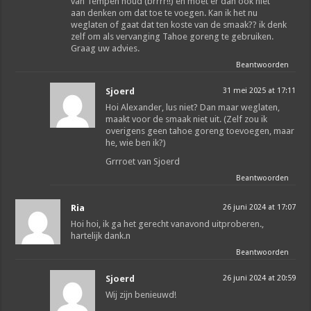
van Tempéh houd (brrrr!!) en moet er dan ook niet
aan denken om dat toe te voegen. Kan ik het nu
weglaten of gaat dat ten koste van de smaak?? ik denk
zelf om als vervanging Tahoe goreng te gebruiken.
Graag uw advies.
Beantwoorden
Sjoerd
31 mei 2025 at 17:11
Hoi Alexander, lus niet? Dan maar weglaten,
maakt voor de smaak niet uit. (Zelf zou ik
overigens geen tahoe goreng toevoegen, maar
he, wie ben ik?)
Grrroet van Sjoerd
Beantwoorden
Ria
26 juni 2024 at 17:07
Hoi hoi, ik ga het gerecht vanavond uitproberen.,
hartelijk dank.n
Beantwoorden
Sjoerd
26 juni 2024 at 20:59
Wij zijn benieuwd!