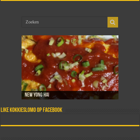
New Yong Hai
Sambal goreng telor
Dadar isi
Martabak telor
Tahoe telor
Like Kokkieslomo op Facebook