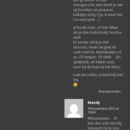
vleesgerecht, wat dacht je van
sg boontjes en javaanse
balletjes erbij? (Ja, ik weet het,
’t is veel werk…)
Je kookt Indo, of niet. Maar
als je dan Indo kookt, kook je
veel!
En verder wil ik je niet
stressen, maar vergeet de
sneks niet he. Martabakjes of
zo. Of lemper. Of ehhh… (En
spekkoek, als lekker zoet,
voor bij de kopi na het eten.)
Laat me raden, je bent blij met
mij.
Beantwoorden
Mandy
18 november 2015 at
19:04
Whaaaaaaaa… Ik
ben dus echt niet blij
met jou!! Zei je nou