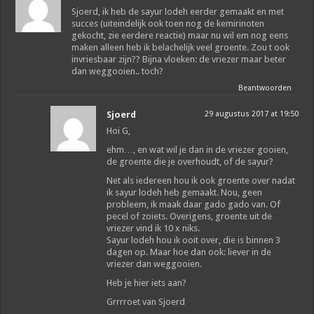
Sjoerd, ik heb de sayur lodeh eerder gemaakt en met
succes (uiteindelijk ook toen nog de kemirinoten
gekocht, zie eerdere reactie) maar nu wil em nog eens
maken alleen heb ik belachelijk veel groente. Zou t ook
invriesbaar zijn?? Bijna vloeken: de vriezer maar beter
dan weggooien.. toch?
Beantwoorden
Sjoerd
29 augustus 2017 at 19:50
Hoi G,
ehm…, en wat wil je dan in de vriezer gooien,
de groente die je overhoudt, of de sayur?
Net als iedereen hou ik ook groente over nadat
ik sayur lodeh heb gemaakt. Nou, geen
probleem, ik maak daar gado gado van. Of
pecel of zoiets. Overigens, groente uit de
vriezer vind ik 10 x niks.
Sayur lodeh hou ik ooit over, die is binnen 3
dagen op. Maar hoe dan ook: liever in de
vriezer dan weggooien.
Heb je hier iets aan?
Grrrroet van Sjoerd