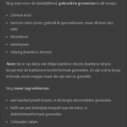
Nog even voor de duidelijkheid,
gebruikte groenten
in dit recept:
Chinese kool
haricots verts (soms gebruik ik sperziebonen, maar dit keer dus
niet)
bloemkool
winterpeen
rebung (bamboo shoots)
Note:
let er op dat je een blikje bamboo shoots (bamboe strips)
koopt met de bamboe in luciferformaat gesneden. Ze zijn ook te koop
in brede, korte reepjes maar die zijn niet zo geschikt.
Nog
meer ingrediënten
:
een handvol peteh bonen, in de lengte doormidden gesneden
helft van een blok/plak tempeh (van de toko), in
dobbelsteenformaat gesneden
2 blaadjes salam