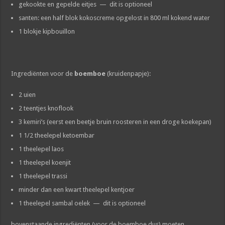
gekookte en gepelde eitjes — dit is optioneel
santen: een half blok kokoscreme opgelost in 800 ml kokend water
1 blokje kipbouillon
Ingrediënten voor de
boemboe
(kruidenpapje):
2 uien
2 teentjes knoflook
3 kemiri’s (eerst een beetje bruin roosteren in een droge koekepan)
1 1/2 theelepel ketoembar
1 theelepel laos
1 theelepel koenjit
1 theelepel trassi
minder dan een kwart theelepel kentjoer
1 theelepel sambal oelek — dit is optioneel
bovenstaande ingrediënten (voor de boemboe dus) moeten