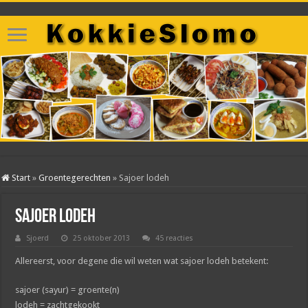
Start
»
Groentegerechten
»
Sajoer lodeh
Sajoer lodeh
Sjoerd
25 oktober 2013
45 reacties
Allereerst, voor degene die wil weten wat sajoer lodeh betekent:
sajoer (sayur) = groente(n)
lodeh = zachtgekookt