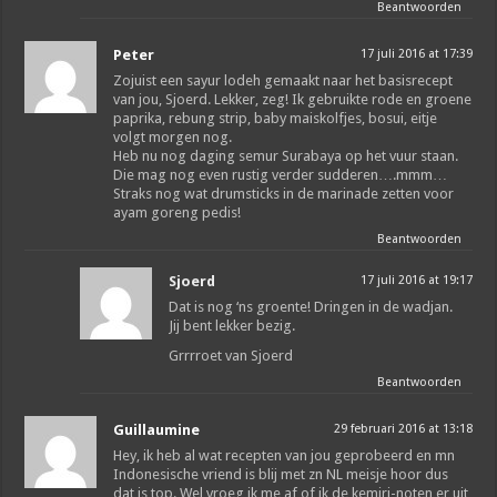
Beantwoorden
Peter
17 juli 2016 at 17:39
Zojuist een sayur lodeh gemaakt naar het basisrecept
van jou, Sjoerd. Lekker, zeg! Ik gebruikte rode en groene
paprika, rebung strip, baby maiskolfjes, bosui, eitje
volgt morgen nog.
Heb nu nog daging semur Surabaya op het vuur staan.
Die mag nog even rustig verder sudderen….mmm…
Straks nog wat drumsticks in de marinade zetten voor
ayam goreng pedis!
Beantwoorden
Sjoerd
17 juli 2016 at 19:17
Dat is nog ‘ns groente! Dringen in de wadjan.
Jij bent lekker bezig.
Grrrroet van Sjoerd
Beantwoorden
Guillaumine
29 februari 2016 at 13:18
Hey, ik heb al wat recepten van jou geprobeerd en mn
Indonesische vriend is blij met zn NL meisje hoor dus
dat is top. Wel vroeg ik me af of ik de kemiri-noten er uit