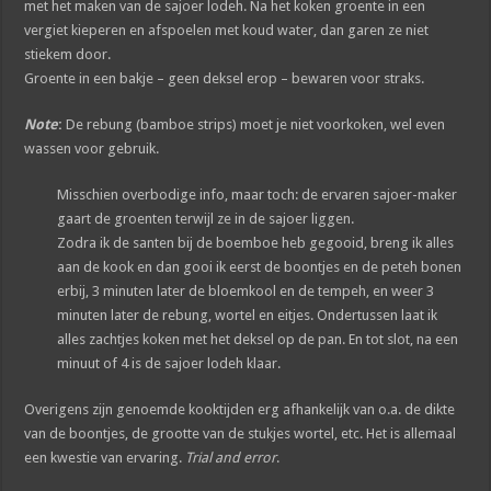
met het maken van de sajoer lodeh. Na het koken groente in een
vergiet kieperen en afspoelen met koud water, dan garen ze niet
stiekem door.
Groente in een bakje – geen deksel erop – bewaren voor straks.
Note
:
De rebung (bamboe strips) moet je niet voorkoken, wel even
wassen voor gebruik.
Misschien overbodige info, maar toch: de ervaren sajoer-maker
gaart de groenten terwijl ze in de sajoer liggen.
Zodra ik de santen bij de boemboe heb gegooid, breng ik alles
aan de kook en dan gooi ik eerst de boontjes en de peteh bonen
erbij, 3 minuten later de bloemkool en de tempeh, en weer 3
minuten later de rebung, wortel en eitjes. Ondertussen laat ik
alles zachtjes koken met het deksel op de pan. En tot slot, na een
minuut of 4 is de sajoer lodeh klaar.
Overigens zijn genoemde kooktijden erg afhankelijk van o.a. de dikte
van de boontjes, de grootte van de stukjes wortel, etc. Het is allemaal
een kwestie van ervaring.
Trial and error
.