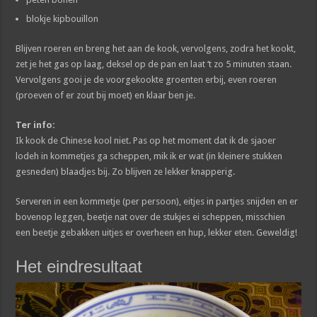
blokje kipbouillon
Blijven roeren en breng het aan de kook, vervolgens, zodra het kookt,
zet je het gas op laag, deksel op de pan en laat ‘t zo 5 minuten staan.
Vervolgens gooi je de voorgekookte groenten erbij, even roeren
(proeven of er zout bij moet) en klaar ben je.
Ter info:
Ik kook de Chinese kool niet. Pas op het moment dat ik de sjaoer
lodeh in kommetjes ga scheppen, mik ik er wat (in kleinere stukken
gesneden) blaadjes bij. Zo blijven ze lekker knapperig.
Serveren in een kommetje (per persoon), eitjes in partjes snijden en er
bovenop leggen, beetje nat over de stukjes ei scheppen, misschien
een beetje gebakken uitjes er overheen en hup, lekker eten. Geweldig!
Het eindresultaat