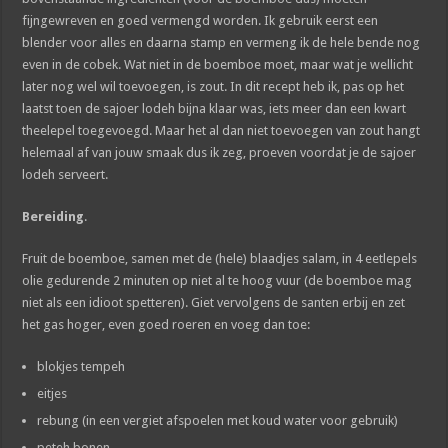
fijngewreven en goed vermengd worden. Ik gebruik eerst een
blender voor alles en daarna stamp en vermeng ik de hele bende nog
even in de cobek. Wat niet in de boemboe moet, maar wat je wellicht
later nog wel wil toevoegen, is zout. In dit recept heb ik, pas op het
laatst toen de sajoer lodeh bijna klaar was, iets meer dan een kwart
theelepel toegevoegd. Maar het al dan niet toevoegen van zout hangt
helemaal af van jouw smaak dus ik zeg, proeven voordat je de sajoer
lodeh serveert.
Bereiding
.
Fruit de boemboe, samen met de (hele) blaadjes salam, in 4 eetlepels
olie gedurende 2 minuten op niet al te hoog vuur (de boemboe mag
niet als een idioot spetteren). Giet vervolgens de santen erbij en zet
het gas hoger, even goed roeren en voeg dan toe:
blokjes tempeh
eitjes
rebung (in een vergiet afspoelen met koud water voor gebruik)
peteh bonen