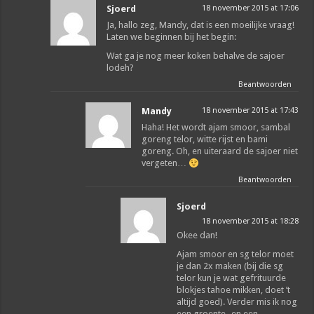
Sjoerd
18 november 2015 at 17:06
Ja, hallo zeg, Mandy, dat is een moeilijke vraag!
Laten we beginnen bij het begin:
Wat ga je nog meer koken behalve de sajoer
lodeh?
Beantwoorden
Mandy
18 november 2015 at 17:43
Haha! Het wordt ajam smoor, sambal
goreng telor, witte rijst en bami
goreng. Oh, en uiteraard de sajoer niet
vergeten…
Beantwoorden
Sjoerd
18 november 2015 at 18:28
Okee dan!
Ajam smoor en sg telor moet
je dan 2x maken (bij die sg
telor kun je wat gefrituurde
blokjes tahoe mikken, doet ’t
altijd goed). Verder mis ik nog
een groente- en een